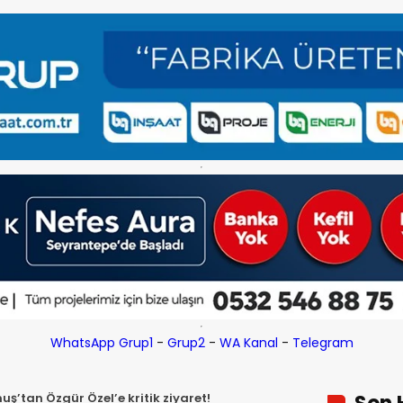
WhatsApp Grup1
-
Grup2
-
WA Kanal
-
Telegram
’tan Özgür Özel’e kritik ziyaret!