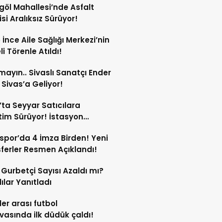
göl Mahallesi’nde Asfalt
si Aralıksız Sürüyor!
e İnce Aile Sağlığı Merkezi’nin
i Törenle Atıldı!
mayın.. Sivaslı Sanatçı Ender
Sivas’a Geliyor!
’ta Seyyar Satıcılara
im Sürüyor! İstasyon
si’ndeki Tezgâh Kaldırıldı!
spor’da 4 İmza Birden! Yeni
ferler Resmen Açıklandı!
l Gurbetçi Sayısı Azaldı mı?
lılar Yanıtladı
er arası futbol
vasında ilk düdük çaldı!