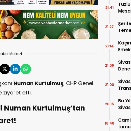
Tuzlu
21:41
Mesai
Şerif
21:27
Temel
Kaçır
21:14
Emek 
aber Merkezi
Sivas
21:06
Denet
Cadde
Sivas
aşkanı
Numan Kurtulmuş
, CHP Genel
21:00
Trans
ziyaret etti.
Bu Yı
20:15
e! Numan Kurtulmuş’tan
Sivas
aret!
Camil
18:48
turnu