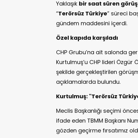
Yaklaşık
bir saat süren görü
“
Terörsüz Türkiye
” süreci b
gündem maddesini içerdi.
Özel kapıda karşıladı
CHP Grubu’na ait salonda g
Kurtulmuş’u CHP lideri Özgür Ö
şekilde gerçekleştirilen görüşm
açıklamalarda bulundu.
Kurtulmuş: "Terörsüz Türkiye
Meclis Başkanlığı seçimi öncesi
ifade eden TBMM Başkanı Numan
gözden geçirme fırsatımız oldu