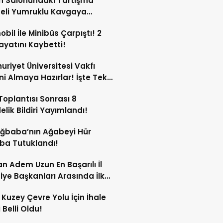
n Salonundaki Tartışma
eli Yumruklu Kavgaya
ştü!
bil İle Minibüs Çarpıştı! 2
Hayatını Kaybetti!
riyet Üniversitesi Vakfı
ini Almaya Hazırlar! İşte Tek
rı
oplantısı Sonrası 8
lik Bildiri Yayımlandı!
Ağbaba’nın Ağabeyi Hür
ba Tutuklandı!
n Adem Uzun En Başarılı İl
iye Başkanları Arasında İlk
rdi!
 Kuzey Çevre Yolu İçin İhale
 Belli Oldu!