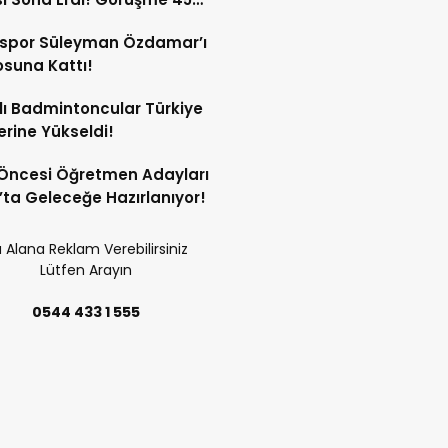
a Sürdü!
sspor Süleyman Özdamar’ı
suna Kattı!
lı Badmintoncular Türkiye
lerine Yükseldi!
Öncesi Öğretmen Adayları
’ta Geleceğe Hazırlanıyor!
 Alana Reklam Verebilirsiniz
Lütfen Arayın
0544 433 1 555