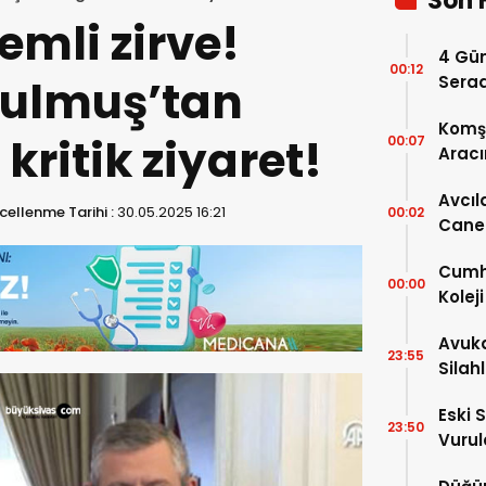
Son 
mli zirve!
4 Gün
00:12
ulmuş’tan
Serad
Komşu
kritik ziyaret!
00:07
Aracı
Avcıl
ellenme Tarihi :
30.05.2025 16:21
00:02
Caner
Karar
Cumhu
00:00
Kolej
Ayrınt
Avuka
23:55
Silah
Eski 
23:50
Vurul
Kaybe