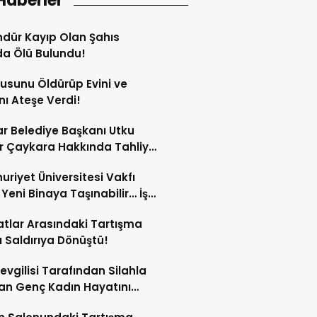
Haberler
dür Kayıp Olan Şahıs
a Ölü Bulundu!
sunu Öldürüp Evini ve
nı Ateşe Verdi!
ar Belediye Başkanı Utku
 Çaykara Hakkında Tahliye
ı!
riyet Üniversitesi Vakfı
i Yeni Binaya Taşınabilir… İşte
ılar
tlar Arasındaki Tartışma
lı Saldırıya Dönüştü!
Sevgilisi Tarafından Silahla
an Genç Kadın Hayatını
tti!