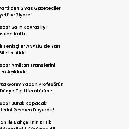
Parti’den Sivas Gazeteciler
eti’ne Ziyaret
spor Salih Kavrazlı’yı
suna Kattı!
lı Tenisçiler ANALİG’de Yarı
Biletini Aldı!
spor Amilton Transferini
n Açıkladı!
’ta Görev Yapan Profesörün
Dünya Tıp Literatürüne
sspor Burak Kapacak
ferini Resmen Duyurdu!
an ile Bahçeli’nin Kritik
si Sona Erdi! Görüşme 45