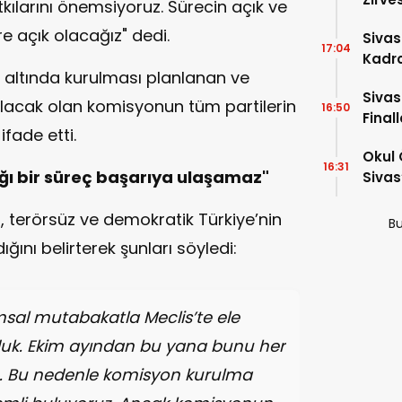
tkılarını önemsiyoruz. Sürecin açık ve
Dakik
re açık olacağız" dedi.
Siva
17:04
Kadro
ı altında kurulması planlanan ve
Sivas
lacak olan komisyonun tüm partilerin
16:50
Final
ifade etti.
Okul 
16:31
ığı bir süreç başarıya ulaşamaz"
Sivas
 terörsüz ve demokratik Türkiye’nin
Bu
ğını belirterek şunları söyledi:
msal mutabakatla Meclis’te ele
duk. Ekim ayından bu yana bunu her
. Bu nedenle komisyon kurulma