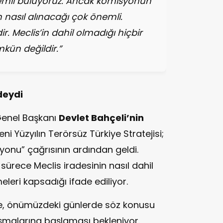
mli buluyoruz. Ancak komisyonun
n nasıl alınacağı çok önemli.
. Meclis’in dahil olmadığı hiçbir
kün değildir.”
deydi
Genel Başkanı
Devlet Bahçeli’nin
ni Yüzyılın Terörsüz Türkiye Stratejisi;
syonu” çağrısının ardından geldi.
 sürece Meclis iradesinin nasıl dahil
eri kapsadığı ifade ediliyor.
re, önümüzdeki günlerde söz konusu
şmalarına başlaması bekleniyor.