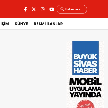
Haber ara...
TİŞİM
KÜNYE
RESMİ İLANLAR