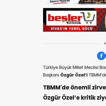
H
Türkiye Büyük Millet Meclisi B
Başkanı
Özgür Özel’i
TBMM’de 
TBMM'de önemli zirv
Özgür Özel’e kritik ziy