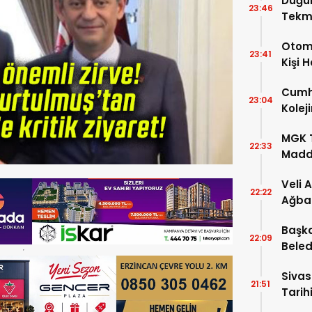
Düğü
23:46
Tekm
Dönü
Otomo
23:41
Kişi 
Cumhu
23:04
Kolej
Şartla
MGK T
22:33
Madde
Veli 
22:22
Ağba
Başka
22:09
Beled
5’e Gi
Sivas
21:51
Tarihi