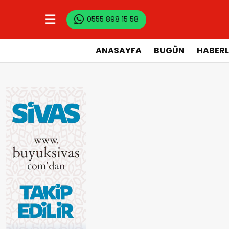
☰
0555 898 15 58
ANASAYFA
BUGÜN
HABERL