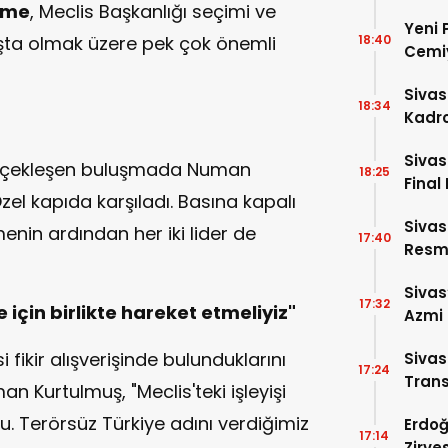
şme
, Meclis Başkanlığı seçimi ve
Yeni 
aşta olmak üzere pek çok önemli
18:40
Cemiy
Sivas
18:34
Kadro
Sivas
erçekleşen buluşmada Numan
18:25
Final 
zel kapıda karşıladı. Basına kapalı
Sivas
enin ardından her iki lider de
17:40
Resme
Sivas
17:32
 için birlikte hareket etmeliyiz"
Azmi 
Girdi!
 fikir alışverişinde bulunduklarını
Siva
17:24
Trans
 Kurtulmuş, "Meclis'teki işleyişi
. Terörsüz Türkiye adını verdiğimiz
Erdoğ
17:14
Zirve