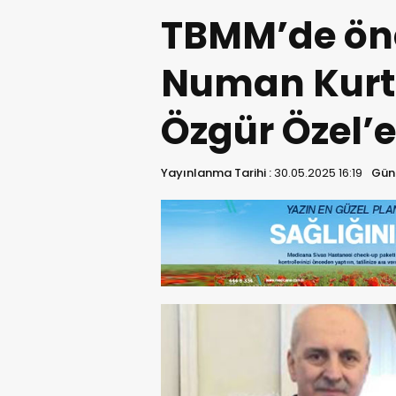
TBMM’de öne
Numan Kurt
Özgür Özel’e 
Yayınlanma Tarihi :
30.05.2025 16:19
Günc