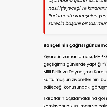
aşamasına gelinmesini öne
nasıl işleyeceği ve kararları
Parlamento konuşulan yerdir
sürecin başarılı olması müm
Bahçeli'nin çağrısı gündem
Ziyaretin zamanlaması, MHP 
geçtiğimiz günlerde yaptığı “Ye
Milli Birlik ve Dayanışma Komi
Kurtulmuş’un ziyaretlerinin, bu
edileceği konusundaki görüşmel
Tarafların açıklamalarına gö
komisyonun kurulması ve çalı