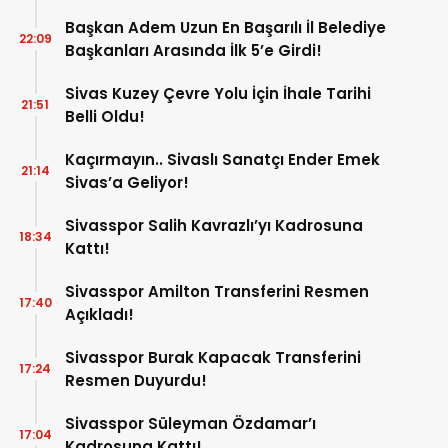
Başkan Adem Uzun En Başarılı İl Belediye
22:09
Başkanları Arasında İlk 5’e Girdi!
Sivas Kuzey Çevre Yolu İçin İhale Tarihi
21:51
Belli Oldu!
Kaçırmayın.. Sivaslı Sanatçı Ender Emek
21:14
Sivas’a Geliyor!
Sivasspor Salih Kavrazlı’yı Kadrosuna
18:34
Kattı!
Sivasspor Amilton Transferini Resmen
17:40
Açıkladı!
Sivasspor Burak Kapacak Transferini
17:24
Resmen Duyurdu!
Sivasspor Süleyman Özdamar’ı
17:04
Kadrosuna Kattı!