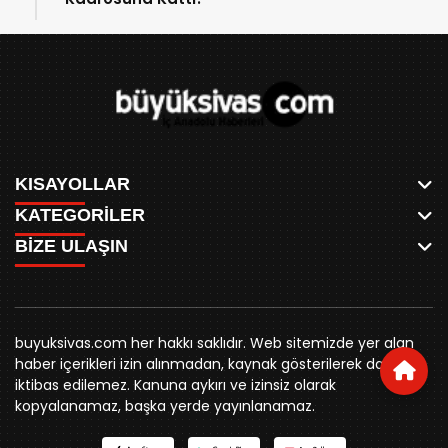
KISAYOLLAR
KATEGORİLER
ANASAYFA
BİZE ULAŞIN
AKSU CANLI
WHATSAPP
MEYDAN CANLI
SPOR
0346 221 00 60
MEDRESELER CANLI
SİYASET
MERAKÜM CANLI
buyuksivashaber@gmail.com
BELEDİYE
YUKARI TEKKE CANLI
buyuksivas.com her hakkı saklıdır. Web sitemizde yer alan
SİVAS VALİLİĞİ
Örtülüpınar Mah. İnönü Bulvarı Özkahya Apt. Kat:3 D:7
KURUMSAL KİMLİK
haber içerikleri izin alınmadan, kaynak gösterilerek dahi
ÜNİVERSİTE
Sivas
REKLAM FİYATLARI
iktibas edilemez. Kanuna aykırı ve izinsiz olarak
KURUMLAR
BİZE ULAŞIN
kopyalanamaz, başka yerde yayınlanamaz.
STK
KÜNYE
YORUM
RESMİ İLANLAR