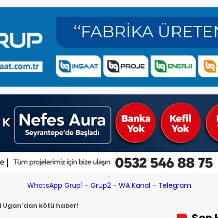
WhatsApp Grup1
-
Grup2
-
WA Kanal
-
Telegram
ri Ugan’dan kötü haber!