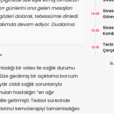
n günlerini ona gelen mesajları
Sivas
14:03
 gözleri dolarak, tebessümle dinledi.
Görev
kımda devam ediyor. Dualarınızı
Sivas
13:23
Kombi
Terör
13:18
Çerç
”
Sunul
Detay
Bu
nladığı bir video ile sağlık durumu
“Size gecikmiş bir açıklama borcum
dır ciddi sağlık sorunlarıyla
nulan hastalığın “en ağır
ile getirmişti. Tedavi sürecinde
 birinci kemoterapiyi tamamladığını