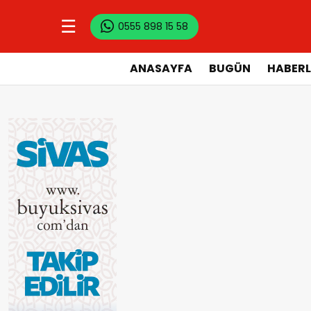
☰
0555 898 15 58
ANASAYFA
BUGÜN
HABERL