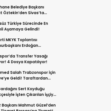
 Koşulları Belli Oldu!
hane Belediye Başkanı
t Öztekin’den Sivas’ta
 Ziyaret Programı!
süz Türkiye Sürecinde En
li Aşamaya Gelindi!
rti MKYK Toplantısı
urbaşkanı Erdoğan
nlığında Başladı!
spor’da Transfer Yasağı
yor! 4 Dosya Kapatılıyor!
med Salah Trabzonspor İçin
ye’ye Geldi! Taraftardan
lu Karşılama!
ardağını Sert Koyduğu
çesiyle İşten Çıkarılan İşçiye
emeden Emsal Karar!
R Başkanı Mahmut Güzel’den
 Ticaret Borsası’na Ziyaret!