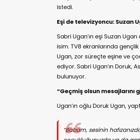
istedi.
Eşi de televizyoncu: Suzan 
Sabri Ugan’ın eşi Suzan Ugan
isim. TV8 ekranlarında gençli
Ugan, zor süreçte eşine ve ç
ediyor. Sabri Ugan’ın Doruk, A
bulunuyor.
“Geçmiş olsun mesajlarını g
Ugan’ın oğlu Doruk Ugan, yaptı
“Babam, sesinin hafızanızd
çocukluğunuzda ya da gençl