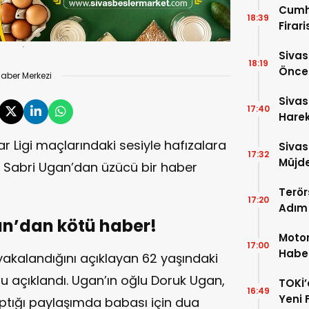
Cumh
18:39
Firar
Hakkı
Sivas
18:19
Önces
aber Merkezi
Sezon
Sivas
17:40
Harek
Açıkl
ar Ligi maçlarındaki sesiyle hafızalara
Sivas
17:32
Müjde
i Sabri Ugan’dan üzücü bir haber
Terör
17:20
Adım!
an’dan kötü haber!
TBMM
Motor
17:00
Haber
akalandığını açıklayan 62 yaşındaki
İndi
 açıklandı. Ugan’ın oğlu Doruk Ugan,
TOKİ’
16:49
Yeni 
tığı paylaşımda babası için dua