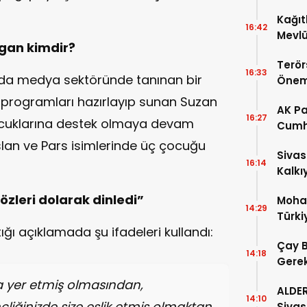
Ödeme
Kağıt
16:42
Mevlü
Ugan kimdir?
Yoğun
Terör
16:33
 da medya sektöründe tanınan bir
Önem
k programları hazırlayıp sunan Suzan
AK Pa
16:27
ocuklarına destek olmaya devam
Cumh
Başka
slan ve Pars isimlerinde üç çocuğu
Sivas
16:14
Kalkı
özleri dolarak dinledi”
Moha
14:29
Türki
ğı açıklamada şu ifadeleri kullandı:
Coşku
Çay B
14:18
Gerek
Mahk
a yer etmiş olmasından,
ALDE
14:10
iğinizde size eşlik etmiş olmaktan
Sivas