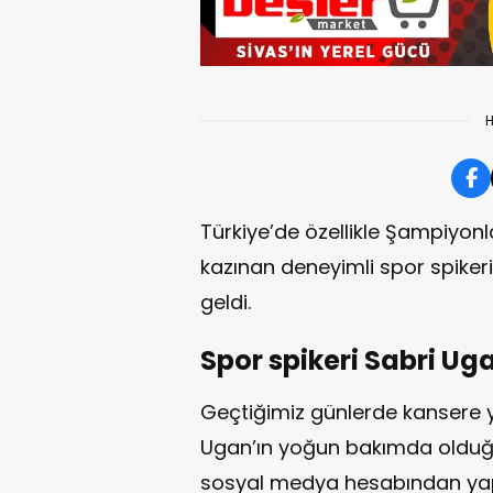
H
Türkiye’de özellikle Şampiyonl
kazınan deneyimli spor spiker
geldi.
Spor spikeri Sabri Ug
Geçtiğimiz günlerde kansere y
Ugan’ın yoğun bakımda olduğu
sosyal medya hesabından yap