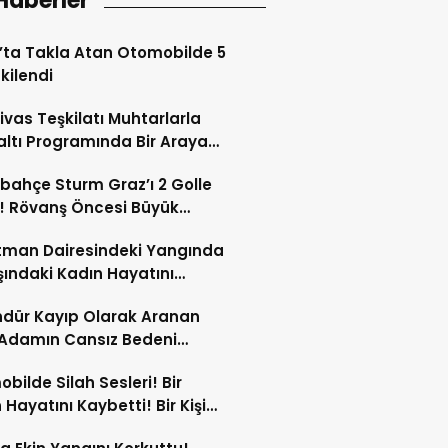
Haberler
’ta Takla Atan Otomobilde 5
tkilendi
ivas Teşkilatı Muhtarlarla
ltı Programında Bir Araya
!
bahçe Sturm Graz’ı 2 Golle
! Rövanş Öncesi Büyük
aj!
tman Dairesindeki Yangında
şındaki Kadın Hayatını
tti!
dür Kayıp Olarak Aranan
 Adamın Cansız Bedeni
da Bulundu!
bilde Silah Sesleri! Bir
 Hayatını Kaybetti! Bir Kişi
Yaralandı!