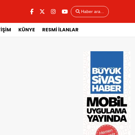
Haber ara...
TİŞİM
KÜNYE
RESMİ İLANLAR