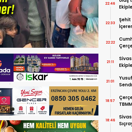
Ulaş’
22:46
Ekipl
Şehit
22:33
İçere
Kabul
Cumh
22:22
Çerçe
Sivas
21:11
Ekipl
Yusuf
21:01
Sendr
Büyük
Çerçe
18:57
TBMM
Görü
Sivas
18:46
Sıçra
Yaktı