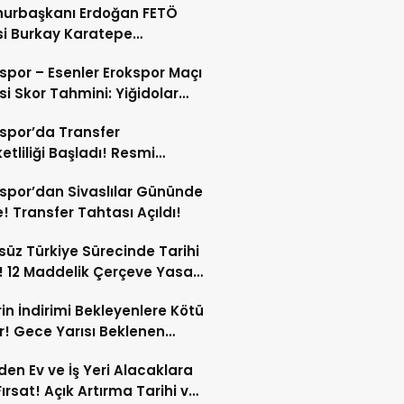
urbaşkanı Erdoğan FETÖ
isi Burkay Karatepe
nda Şikayetçi Oldu!
spor – Esenler Erokspor Maçı
i Skor Tahmini: Yiğidolar
a Nasıl Başlayacak?
spor’da Transfer
etliliği Başladı! Resmi
amalar An Meselesi!
spor’dan Sivaslılar Gününde
! Transfer Tahtası Açıldı!
süz Türkiye Sürecinde Tarihi
 12 Maddelik Çerçeve Yasa
’ye Sunuldu!
in İndirimi Bekleyenlere Kötü
! Gece Yarısı Beklenen
rim Pompaya Yansımayacak!
den Ev ve İş Yeri Alacaklara
Fırsat! Açık Artırma Tarihi ve