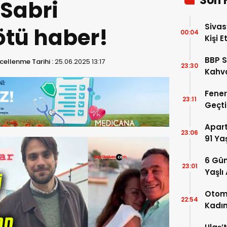
Son 
 Sabri
Sivas
tü haber!
00:04
Kişi E
BBP S
ellenme Tarihi :
25.06.2025 13:17
23:30
Kahva
Geldi
Fener
23:11
Geçti
Avant
Apar
23:06
91 Ya
Kaybe
6 Gün
23:01
Yaşlı
Baraj
Otomo
22:54
Kadın
Ağır 