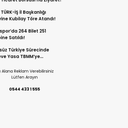
 TÜRK-İŞ İl Başkanlığı
ine Kubilay Töre Atandı!
spor’da 264 Bilet 251
ne Satıldı!
süz Türkiye Sürecinde
eve Yasa TBMM’ye
uyor! 12 Maddelik Teklifin
ları Belli Oldu!
 Alana Reklam Verebilirsiniz
Lütfen Arayın
0544 433 1 555