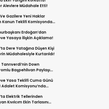
ta Ekin Yangını Korkuttu!
er Alevlere Müdahale Etti!
 Ve Gazilere Yeni Haklar
n Kanun Teklifi Komisyonda
 Edildi!
urbaşkanı Erdoğan’dan
ve Yasaya İlişkin Açıklama!
’ta Dere Yatağına Düşen Kişi
erin Müdahalesiyle Kurtarıldı!
 Tanrıverdi’nin Down
omlu Başpehlivan Paylaşımı
 Beğeni Topladı!
ve Yasa Teklifi Cuma Günü
 Adalet Komisyonu’nda
şülecek!
’ta Elektrik Tellerinden
yan Kıvılcım Ekin Tarlasını
!