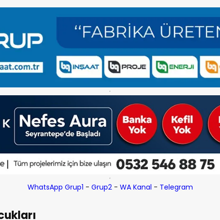
WhatsApp Grup1
-
Grup2
-
WA Kanal
-
Telegram
cukları