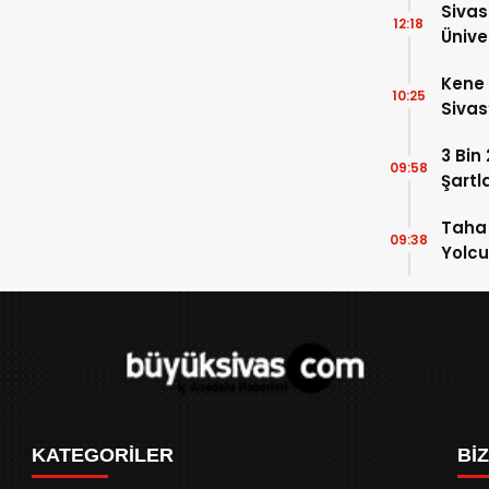
Siva
12:18
Ünive
Araşt
Kene 
10:25
Sivas
3 Bin
09:58
Şartl
Taha 
09:38
Yolcu
KATEGORİLER
Bİ