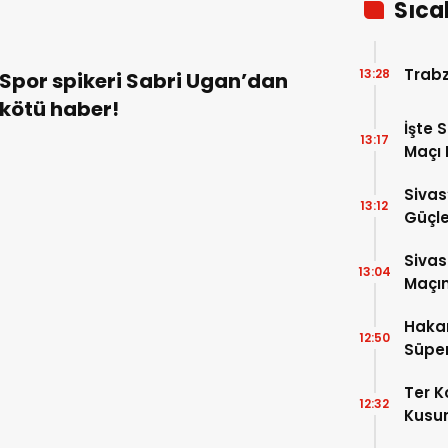
Sıca
Trabz
13:28
Spor spikeri Sabri Ugan’dan
kötü haber!
İşte 
13:17
Maçı 
Sivas
13:12
Güçle
Sivas
13:04
Maçın
Haka
12:50
Süper
Ter 
12:32
Kusur