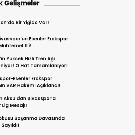
k Gelişmeler
on’da Bir Yiğido Var!
Sivasspor’un Esenler Erokspor
Muhtemel 11’i!
’ın Yüksek Hızlı Tren Ağı
niyor! O Hat Tamamlanıyor!
spor-Esenler Erokspor
ın VAR Hakemi Açıklandı!
n Aksu’dan Sivasspor’a
 Lig Mesajı!
Kokusu Boşanma Davasında
 Sayıldı!