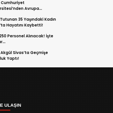
s Cumhuriyet
rsitesi’nden Avrupa
ırma Alanında Büyük Başarı!
Tutunan 35 Yaşındaki Kadın
’ta Hayatını Kaybetti!
 250 Personel Alınacak! İşte
ar…
Akgül Sivas’ta Geçmişe
luk Yaptı!
ZE ULAŞIN