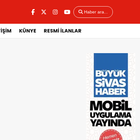
Haber ara...
TİŞİM
KÜNYE
RESMİ İLANLAR