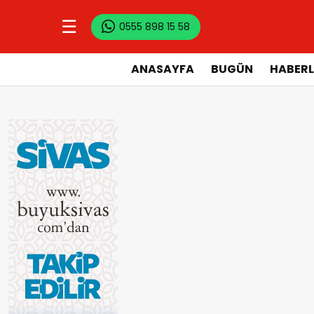
☰
0555 898 15 58
ANASAYFA
BUGÜN
HABERL