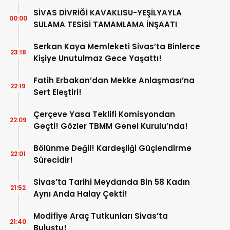
SİVAS DİVRİĞİ KAVAKLISU-YEŞİLYAYLA
00:00
SULAMA TESİSİ TAMAMLAMA İNŞAATI
Serkan Kaya Memleketi Sivas’ta Binlerce
23:18
Kişiye Unutulmaz Gece Yaşattı!
Fatih Erbakan’dan Mekke Anlaşması’na
22:19
Sert Eleştiri!
Çerçeve Yasa Teklifi Komisyondan
22:09
Geçti! Gözler TBMM Genel Kurulu’nda!
Bölünme Değil! Kardeşliği Güçlendirme
22:01
Sürecidir!
Sivas’ta Tarihi Meydanda Bin 58 Kadın
21:52
Aynı Anda Halay Çekti!
Modifiye Araç Tutkunları Sivas’ta
21:40
Buluştu!