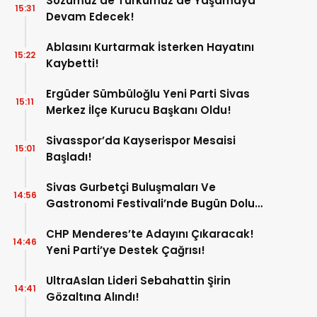
Sözümüz de Türkümüz de Yaşamaya
15:31
Devam Edecek!
Ablasını Kurtarmak İsterken Hayatını
15:22
Kaybetti!
Ergüder Sümbüloğlu Yeni Parti Sivas
15:11
Merkez İlçe Kurucu Başkanı Oldu!
Sivasspor’da Kayserispor Mesaisi
15:01
Başladı!
Sivas Gurbetçi Buluşmaları Ve
14:56
Gastronomi Festivali’nde Bugün Dolu
Dolu Program!
CHP Menderes’te Adayını Çıkaracak!
14:46
Yeni Parti’ye Destek Çağrısı!
UltraAslan Lideri Sebahattin Şirin
14:41
Gözaltına Alındı!