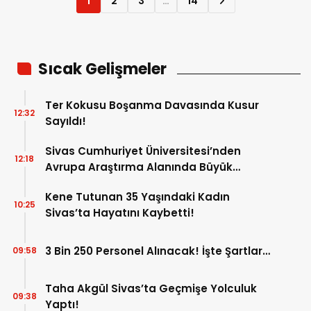
1
2
3
…
14
Sıcak Gelişmeler
Ter Kokusu Boşanma Davasında Kusur
12:32
Sayıldı!
Sivas Cumhuriyet Üniversitesi’nden
12:18
Avrupa Araştırma Alanında Büyük
Başarı!
Kene Tutunan 35 Yaşındaki Kadın
10:25
Sivas’ta Hayatını Kaybetti!
3 Bin 250 Personel Alınacak! İşte Şartlar…
09:58
Taha Akgül Sivas’ta Geçmişe Yolculuk
09:38
Yaptı!