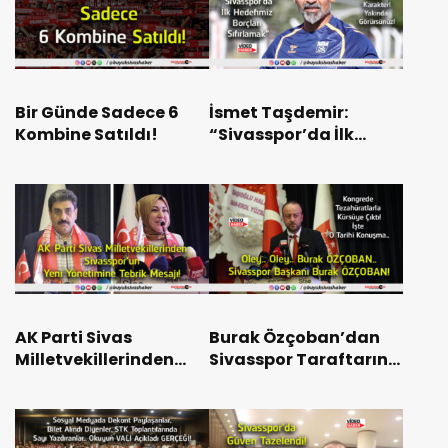
Bir Günde Sadece 6
İsmet Taşdemir:
Kombine Satıldı!
“Sivasspor’da İlk
Hedefimiz Borçları
Sıfırlamak”
AK Parti Sivas
Burak Özçoban’dan
Milletvekillerinden
Sivasspor Taraftarına
Sivasspor’un Yeni
Çağrı: “Kombine Alın,
Yönetimine Tebrik
Forma Alın, Daha
Mesajı!
Güçlü Olalım”