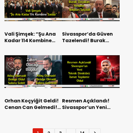
Vali Şimşek: “Şu Ana
Sivasspor’da Güven
Kadar 114 Kombine
Tazelendi! Burak
Satıldı”
Özçoban Yeniden
Başkan Seçildi!
Orhan Koçyiğit Geldi!
Resmen Açıklandı!
Cenan Can Gelmedi!
Sivasspor’un Yeni
İkisi de Aday Olmadı!
Teknik Direktörü İsmet
Taşdemir Oldu!