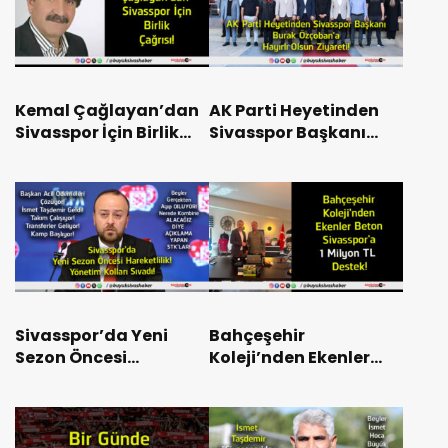
Kemal Çağlayan’dan
AK Parti Heyetinden
Sivasspor İçin Birlik
Sivasspor Başkanı
Çağrısı!
Burak Özçoban’a
Hayırlı Olsun Ziyareti!
Sivasspor’da Yeni
Bahçeşehir
Sezon Öncesi
Koleji’nden Ekenler
Hareketlilik! Yönetim
Beton Sivasspor’a 1
Kolları Sıvadı!
Milyon TL Destek!