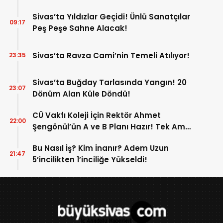
Sivas’ta Yıldızlar Geçidi! Ünlü Sanatçılar
09:17
Peş Peşe Sahne Alacak!
Sivas’ta Ravza Cami’nin Temeli Atılıyor!
23:35
Sivas’ta Buğday Tarlasında Yangın! 20
23:07
Dönüm Alan Küle Döndü!
CÜ Vakfı Koleji İçin Rektör Ahmet
22:00
Şengönül’ün A ve B Planı Hazır! Tek Amaç
Mağduriyetleri Hızla Çözmek!
Bu Nasıl İş? Kim İnanır? Adem Uzun
21:47
5’incilikten 1’inciliğe Yükseldi!