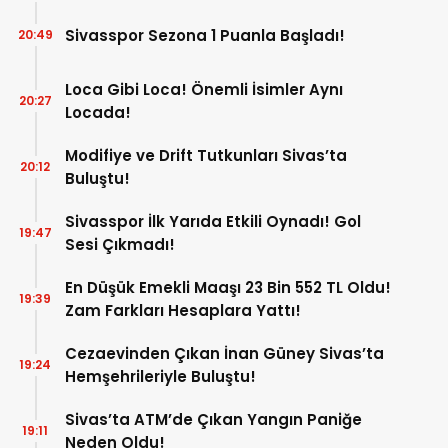
Sivasspor Sezona 1 Puanla Başladı!
20:49
Loca Gibi Loca! Önemli İsimler Aynı
20:27
Locada!
Modifiye ve Drift Tutkunları Sivas’ta
20:12
Buluştu!
Sivasspor İlk Yarıda Etkili Oynadı! Gol
19:47
Sesi Çıkmadı!
En Düşük Emekli Maaşı 23 Bin 552 TL Oldu!
19:39
Zam Farkları Hesaplara Yattı!
Cezaevinden Çıkan İnan Güney Sivas’ta
19:24
Hemşehrileriyle Buluştu!
Sivas’ta ATM’de Çıkan Yangın Paniğe
19:11
Neden Oldu!