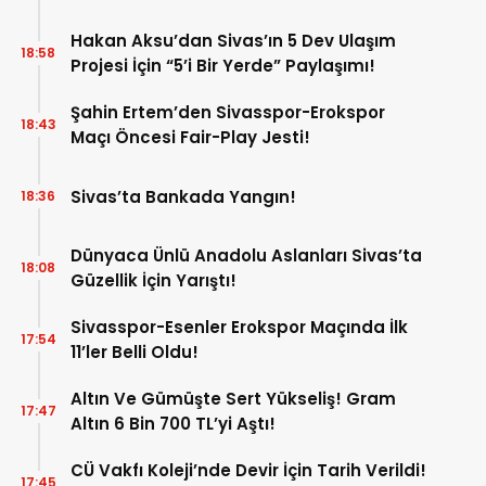
Hakan Aksu’dan Sivas’ın 5 Dev Ulaşım
18:58
Projesi İçin “5’i Bir Yerde” Paylaşımı!
Şahin Ertem’den Sivasspor-Erokspor
18:43
Maçı Öncesi Fair-Play Jesti!
Sivas’ta Bankada Yangın!
18:36
Dünyaca Ünlü Anadolu Aslanları Sivas’ta
18:08
Güzellik İçin Yarıştı!
Sivasspor-Esenler Erokspor Maçında İlk
17:54
11’ler Belli Oldu!
Altın Ve Gümüşte Sert Yükseliş! Gram
17:47
Altın 6 Bin 700 TL’yi Aştı!
CÜ Vakfı Koleji’nde Devir İçin Tarih Verildi!
17:45