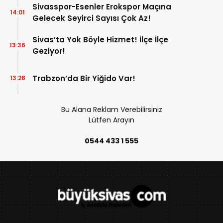
Sivasspor-Esenler Erokspor Maçına
14:01
Gelecek Seyirci Sayısı Çok Az!
Sivas’ta Yok Böyle Hizmet! İlçe İlçe
13:36
Geziyor!
Trabzon’da Bir Yiğido Var!
13:28
Bu Alana Reklam Verebilirsiniz
Lütfen Arayın
0544 433 1 555