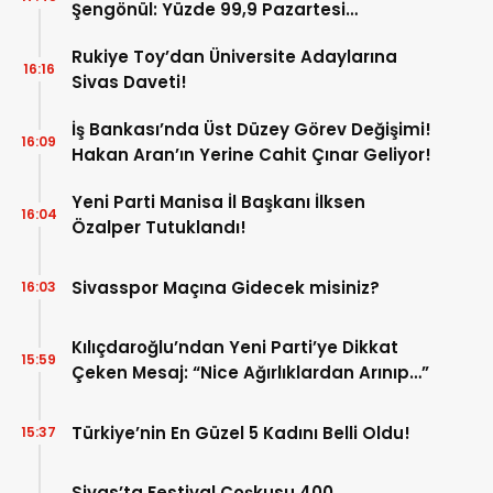
Şengönül: Yüzde 99,9 Pazartesi
Tamamlanacak
Rukiye Toy’dan Üniversite Adaylarına
16:16
Sivas Daveti!
İş Bankası’nda Üst Düzey Görev Değişimi!
16:09
Hakan Aran’ın Yerine Cahit Çınar Geliyor!
Yeni Parti Manisa İl Başkanı İlksen
16:04
Özalper Tutuklandı!
Sivasspor Maçına Gidecek misiniz?
16:03
Kılıçdaroğlu’ndan Yeni Parti’ye Dikkat
15:59
Çeken Mesaj: “Nice Ağırlıklardan Arınıp…”
Türkiye’nin En Güzel 5 Kadını Belli Oldu!
15:37
Sivas’ta Festival Coşkusu 400