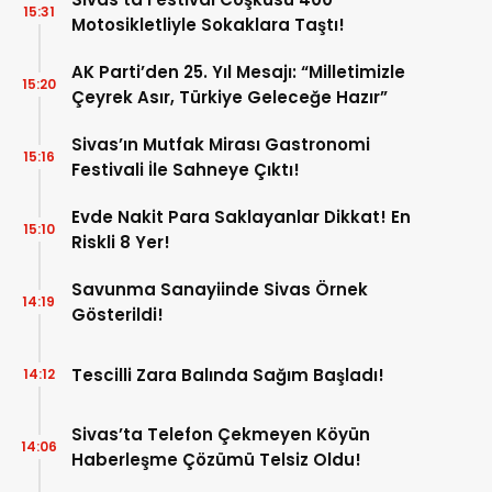
15:31
Motosikletliyle Sokaklara Taştı!
AK Parti’den 25. Yıl Mesajı: “Milletimizle
15:20
Çeyrek Asır, Türkiye Geleceğe Hazır”
Sivas’ın Mutfak Mirası Gastronomi
15:16
Festivali İle Sahneye Çıktı!
Evde Nakit Para Saklayanlar Dikkat! En
15:10
Riskli 8 Yer!
Savunma Sanayiinde Sivas Örnek
14:19
Gösterildi!
Tescilli Zara Balında Sağım Başladı!
14:12
Sivas’ta Telefon Çekmeyen Köyün
14:06
Haberleşme Çözümü Telsiz Oldu!