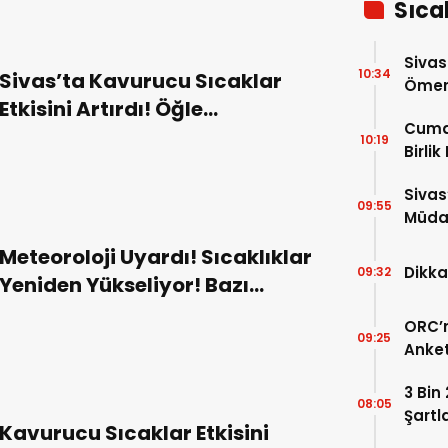
Sıca
Sivas
10:34
Sivas’ta Kavurucu Sıcaklar
Ömer 
Etkisini Artırdı! Öğle
Cuma
Saatlerinde Dışarı Çıkmak
10:19
Birlik
Zorlaştı!
Sivas
09:55
Müdah
Yükle
Meteoroloji Uyardı! Sıcaklıklar
Dikka
09:32
Yeniden Yükseliyor! Bazı
Bölgelerde Sağanak
ORC’n
Bekleniyor!
09:25
Anket
Payla
3 Bin
08:05
Şartl
Kavurucu Sıcaklar Etkisini