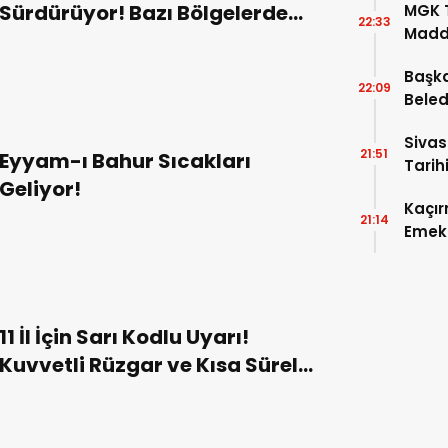
Sürdürüyor! Bazı Bölgelerde
MGK T
22:33
Madde
Sağanak Yağış Bekleniyor!
Başka
22:09
Beled
5’e Gi
Sivas
21:51
Eyyam-ı Bahur Sıcakları
Tarihi
Geliyor!
Kaçır
21:14
Emek 
11 İl İçin Sarı Kodlu Uyarı!
Kuvvetli Rüzgar ve Kısa Süreli
Fırtına Bekleniyor!