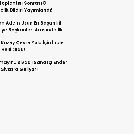
oplantısı Sonrası 8
lik Bildiri Yayımlandı!
n Adem Uzun En Başarılı İl
iye Başkanları Arasında İlk
rdi!
 Kuzey Çevre Yolu İçin İhale
 Belli Oldu!
mayın.. Sivaslı Sanatçı Ender
Sivas’a Geliyor!