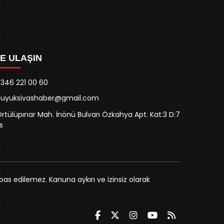
ZE ULAŞIN
346 221 00 60
buyuksivashaber@gmail.com
rtülüpınar Mah. İnönü Bulvarı Özkahya Apt. Kat:3 D:7
s
bas edilemez. Kanuna aykırı ve izinsiz olarak