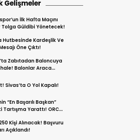
k Gelişmeler
spor’un İlk Hafta Maçını
Tolga Güldibi Yönetecek!
 Hutbesinde Kardeşlik Ve
 Mesajı Öne Çıktı!
’ta Zabıtadan Baloncuya
ale! Balonlar Araca
ndi!
t! Sivas’ta O Yol Kapalı!
in “En Başarılı Başkan”
i Tartışma Yarattı! ORC
şımı Sildi!
 250 Kişi Alınacak! Başvuru
arı Açıklandı!