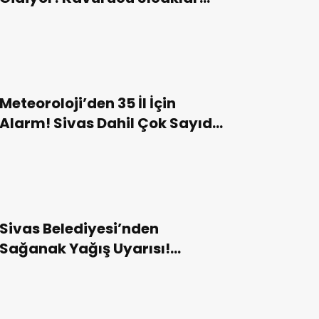
Geri Dönüyor!
Meteoroloji’den 35 İl İçin
Alarm! Sivas Dahil Çok Sayıda
Kentte Sarı ve Turuncu Uyarı!
Sivas Belediyesi’nden
Sağanak Yağış Uyarısı!
Vatandaşlara Tedbir Çağrısı!