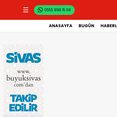
☰
0555 898 15 58
ANASAYFA
BUGÜN
HABERL