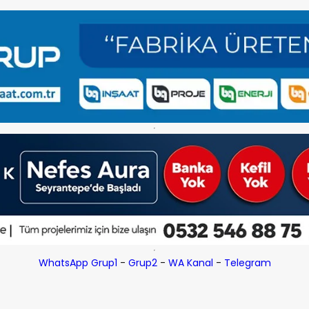
WhatsApp Grup1
-
Grup2
-
WA Kanal
-
Telegram