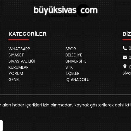
KATEGORİLER
Bİ
0
WHATSAPP
SPOR
SİYASET
BELEDİYE
SİVAS VALİLİĞİ
ÜNİVERSİTE
Ö
KURUMLAR
STK
Siva
YORUM
İLÇELER
GENEL
İÇ ANADOLU
alan haber içerikleri izin alınmadan, kaynak gösterilerek dahi ikti