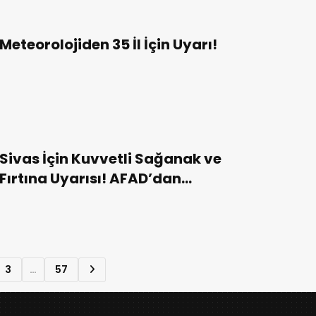
Meteorolojiden 35 İl İçin Uyarı!
Sivas İçin Kuvvetli Sağanak ve
Fırtına Uyarısı! AFAD’dan
Vatandaşlara Tedbir Çağrısı!
3
…
57