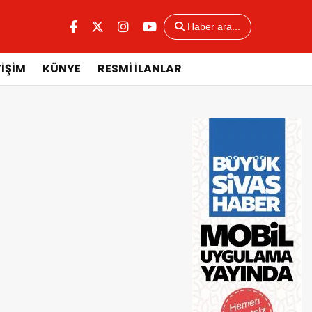
Haber ara...
TİŞİM
KÜNYE
RESMİ İLANLAR