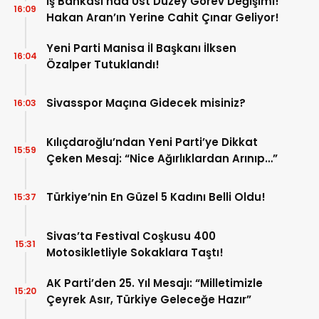
İş Bankası’nda Üst Düzey Görev Değişimi!
16:09
Hakan Aran’ın Yerine Cahit Çınar Geliyor!
Yeni Parti Manisa İl Başkanı İlksen
16:04
Özalper Tutuklandı!
Sivasspor Maçına Gidecek misiniz?
16:03
Kılıçdaroğlu’ndan Yeni Parti’ye Dikkat
15:59
Çeken Mesaj: “Nice Ağırlıklardan Arınıp…”
Türkiye’nin En Güzel 5 Kadını Belli Oldu!
15:37
Sivas’ta Festival Coşkusu 400
15:31
Motosikletliyle Sokaklara Taştı!
AK Parti’den 25. Yıl Mesajı: “Milletimizle
15:20
Çeyrek Asır, Türkiye Geleceğe Hazır”