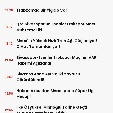
Trabzon’da Bir Yiğido Var!
13:28
İşte Sivasspor’un Esenler Erokspor Maçı
13:17
Muhtemel 11’i!
Sivas’ın Yüksek Hızlı Tren Ağı Güçleniyor!
13:12
O Hat Tamamlanıyor!
Sivasspor-Esenler Erokspor Maçının VAR
13:04
Hakemi Açıklandı!
Sivas’ta Anne Ayı Ve İki Yavrusu
12:57
Görüntülendi!
Hakan Aksu’dan Sivasspor’a Süper Lig
12:50
Mesajı!
İlke Özyüksel Mihrioğlu Tarihe Geçti!
12:45