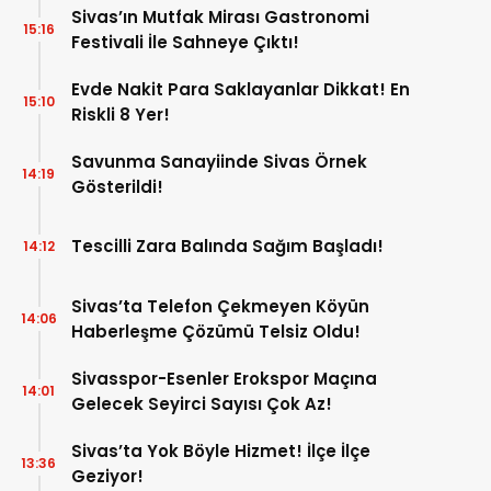
Sivas’ın Mutfak Mirası Gastronomi
15:16
Festivali İle Sahneye Çıktı!
Evde Nakit Para Saklayanlar Dikkat! En
15:10
Riskli 8 Yer!
Savunma Sanayiinde Sivas Örnek
14:19
Gösterildi!
Tescilli Zara Balında Sağım Başladı!
14:12
Sivas’ta Telefon Çekmeyen Köyün
14:06
Haberleşme Çözümü Telsiz Oldu!
Sivasspor-Esenler Erokspor Maçına
14:01
Gelecek Seyirci Sayısı Çok Az!
Sivas’ta Yok Böyle Hizmet! İlçe İlçe
13:36
Geziyor!