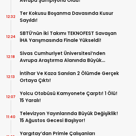
Avrupa Şampiyonu Oldu!
Ter Kokusu Boşanma Davasında Kusur
12:32
Sayıldı!
SBTÜ’nün İki Takımı TEKNOFEST Savaşan
12:24
İHA Yarışmasında Finale Yükseldi!
Sivas Cumhuriyet Üniversitesi’nden
12:18
Avrupa Araştırma Alanında Büyük
Başarı!
İntihar Ve Kaza Sanılan 2 Ölümde Gerçek
12:13
Ortaya Çıktı!
Yolcu Otobüsü Kamyonete Çarptı! 1 Ölü!
12:07
15 Yaralı!
Televizyon Yayınlarında Büyük Değişiklik!
11:40
15 Ağustos Gecesi Başlıyor!
Yargıtay’dan Primle Çalışanları