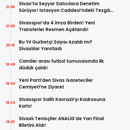
Sivas’ta Seyyar Satıcılara Denetim
21:06
Sürüyor! İstasyon Caddesi’ndeki Tezgâh
Kaldırıldı!
Sivasspor’da 4 İmza Birden! Yeni
21:00
Transferler Resmen Açıklandı!
Bu Yıl Gurbetçi Sayısı Azaldı mı?
20:15
Sivaslılar Yanıtladı
Camiler arası futbol turnuvasında ilk
18:48
düdük çaldı!
Yeni Parti’den Sivas Gazeteciler
18:40
Cemiyeti’ne Ziyaret
Sivasspor Salih Kavrazlı’yı Kadrosuna
18:34
Kattı!
Sivaslı Tenisçiler ANALİG’de Yarı Final
18:25
Biletini Aldı!