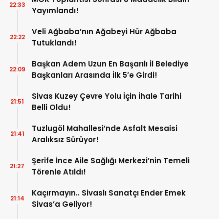
22:33
Yayımlandı!
Veli Ağbaba’nın Ağabeyi Hür Ağbaba
22:22
Tutuklandı!
Başkan Adem Uzun En Başarılı İl Belediye
22:09
Başkanları Arasında İlk 5’e Girdi!
Sivas Kuzey Çevre Yolu İçin İhale Tarihi
21:51
Belli Oldu!
Tuzlugöl Mahallesi’nde Asfalt Mesaisi
21:41
Aralıksız Sürüyor!
Şerife İnce Aile Sağlığı Merkezi’nin Temeli
21:27
Törenle Atıldı!
Kaçırmayın.. Sivaslı Sanatçı Ender Emek
21:14
Sivas’a Geliyor!