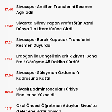
Sivasspor Amilton Transferini Resmen
17:40
Açıkladı!
Sivas’ta Görev Yapan Profesörün Azmi
17:32
Dünya Tıp Literatürüne Girdi!
Sivasspor Burak Kapacak Transferini
17:24
Resmen Duyurdu!
Erdoğan ile Bahçeli’nin Kritik Zirvesi Sona
17:14
Erdi! Görüşme 45 Dakika Sürdü!
Sivasspor Süleyman Özdamar’ı
17:04
Kadrosuna Kattı!
Sivaslı Badmintoncular Türkiye
16:50
Finallerine Yükseldi!
Okul Öncesi Öğretmen Adayları Sivas’ta
16:31
Geleceğe Hazırlanıyor!