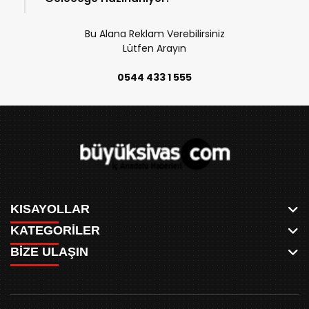
Bu Alana Reklam Verebilirsiniz
Lütfen Arayın
0544 433 1 555
KISAYOLLAR
KATEGORİLER
ANASAYFA
BİZE ULAŞIN
AKSU CANLI
WHATSAPP
MEYDAN CANLI
SPOR
0346 221 00 60
MEDRESELER CANLI
SİYASET
MERAKÜM CANLI
buyuksivashaber@gmail.com
BELEDİYE