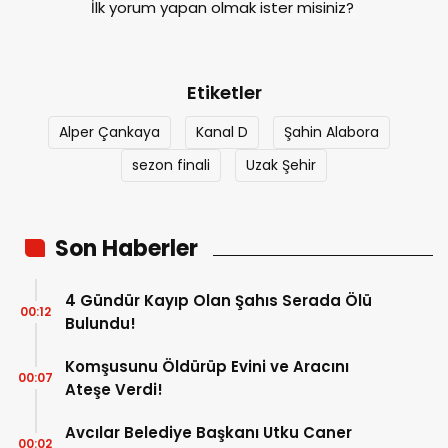
İlk yorum yapan olmak ister misiniz?
Etiketler
Alper Çankaya
Kanal D
Şahin Alabora
sezon finali
Uzak Şehir
Son Haberler
4 Gündür Kayıp Olan Şahıs Serada Ölü
00:12
Bulundu!
Komşusunu Öldürüp Evini ve Aracını
00:07
Ateşe Verdi!
Avcılar Belediye Başkanı Utku Caner
00:02