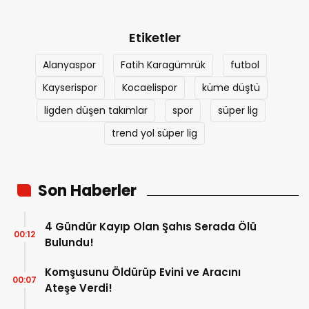
Etiketler
Alanyaspor
Fatih Karagümrük
futbol
Kayserispor
Kocaelispor
küme düştü
ligden düşen takımlar
spor
süper lig
trend yol süper lig
Son Haberler
4 Gündür Kayıp Olan Şahıs Serada Ölü
00:12
Bulundu!
Komşusunu Öldürüp Evini ve Aracını
00:07
Ateşe Verdi!