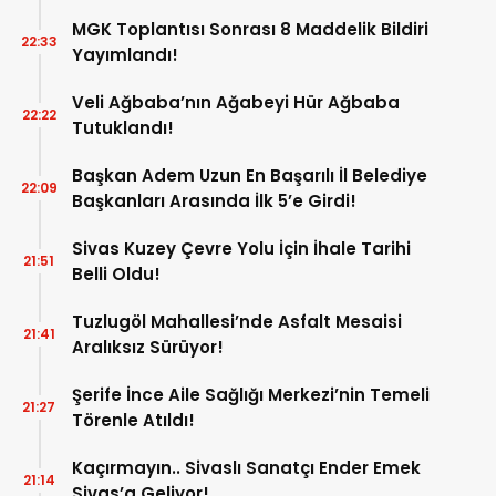
MGK Toplantısı Sonrası 8 Maddelik Bildiri
22:33
Yayımlandı!
Veli Ağbaba’nın Ağabeyi Hür Ağbaba
22:22
Tutuklandı!
Başkan Adem Uzun En Başarılı İl Belediye
22:09
Başkanları Arasında İlk 5’e Girdi!
Sivas Kuzey Çevre Yolu İçin İhale Tarihi
21:51
Belli Oldu!
Tuzlugöl Mahallesi’nde Asfalt Mesaisi
21:41
Aralıksız Sürüyor!
Şerife İnce Aile Sağlığı Merkezi’nin Temeli
21:27
Törenle Atıldı!
Kaçırmayın.. Sivaslı Sanatçı Ender Emek
21:14
Sivas’a Geliyor!