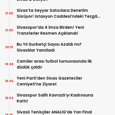
Sivas’ta Seyyar Satıcılara Denetim
21:06
Sürüyor! İstasyon Caddesi’ndeki Tezgâh
Kaldırıldı!
Sivasspor’da 4 İmza Birden! Yeni
21:00
Transferler Resmen Açıklandı!
Bu Yıl Gurbetçi Sayısı Azaldı mı?
20:15
Sivaslılar Yanıtladı
Camiler arası futbol turnuvasında ilk
18:48
düdük çaldı!
Yeni Parti’den Sivas Gazeteciler
18:40
Cemiyeti’ne Ziyaret
Sivasspor Salih Kavrazlı’yı Kadrosuna
18:34
Kattı!
Sivaslı Tenisçiler ANALİG’de Yarı Final
18:25