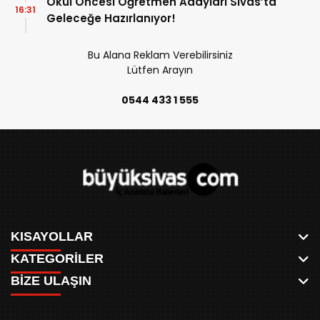
Okul Öncesi Öğretmen Adayları Sivas’ta
16:31
Geleceğe Hazırlanıyor!
Bu Alana Reklam Verebilirsiniz
Lütfen Arayın
0544 433 1 555
KISAYOLLAR
KATEGORİLER
ANASAYFA
BİZE ULAŞIN
AKSU CANLI
WHATSAPP
MEYDAN CANLI
SPOR
0346 221 00 60
MEDRESELER CANLI