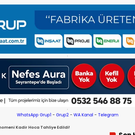
WhatsApp Grup1
-
Grup2
-
WA Kanal
-
Telegram
omeni Kadir Hoca Tahliye Edildi!