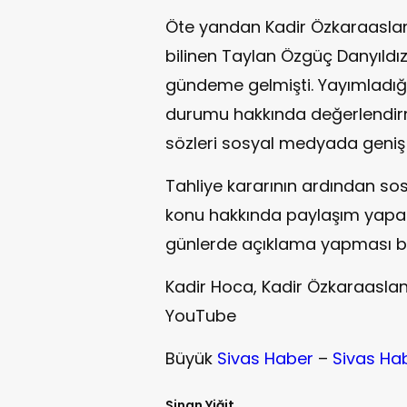
Öte yandan Kadir Özkaraaslan
bilinen Taylan Özgüç Danyıldı
gündeme gelmişti. Yayımladığı 
durumu hakkında değerlendir
sözleri sosyal medyada geniş 
Tahliye kararının ardından so
konu hakkında paylaşım yapark
günlerde açıklama yapması be
Kadir Hoca, Kadir Özkaraaslan
YouTube
Büyük
Sivas Haber
–
Sivas Ha
Sinan Yiğit