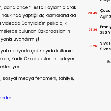
, daha önce “Testo Taylan” olarak
Çocu
08:45
z hakkında yaptığı açıklamalarla da
Ağır 
Yüksel
videoda Danyıldız’ın psikolojik
Emniy
08:36
melerde bulunan Özkaraaslan’ın
250 Y
yankı uyandırmıştı.
Sivas
08:26
Sivas
syal medyada çok sayıda kullanıcı
2026
en, Kadir Özkaraaslan’ın ilerleyen
Bu
kleniyor.
, sosyal medya fenomeni, tahliye,
berler