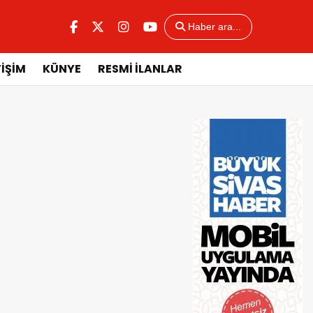
Haber ara...
TİŞİM
KÜNYE
RESMİ İLANLAR