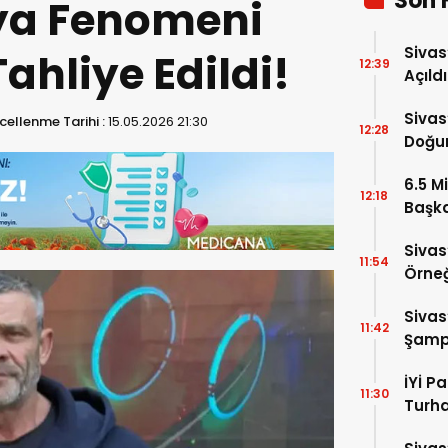
Son 
ya Fenomeni
Sivas
ahliye Edildi!
12:39
Açıld
Sivas
ellenme Tarihi :
15.05.2026 21:30
12:28
Doğum
6.5 Mi
12:18
Başka
Anlat
Sivas
11:54
Örneğ
Sivas
11:42
Şampi
781 S
İYİ P
11:30
Turh
Soruş