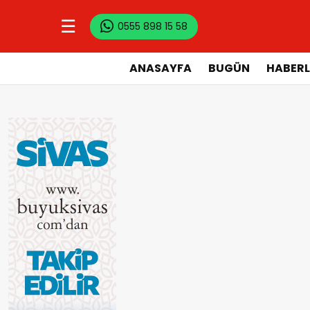
☰
0555 898 15 58
ANASAYFA
BUGÜN
HABERL