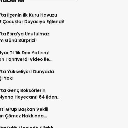
Haberler
’ta İlçenin İlk Kuru Havuzu
ı! Çocuklar Doyasıya Eğlendi!
’ta Esra’ya Unutulmaz
 Günü Sürprizi!
lyar TL’lik Dev Yatırım!
n Tanrıverdi Video İle
tı!
’ta Yükseliyor! Dünyada
i Yok!
’ta Genç Boksörlerin
yona Heyecanı! 64 İlden
porcu Katıldı!
arti Grup Başkan Vekili
an Çömez Hakkında
turma Başlatıldı!