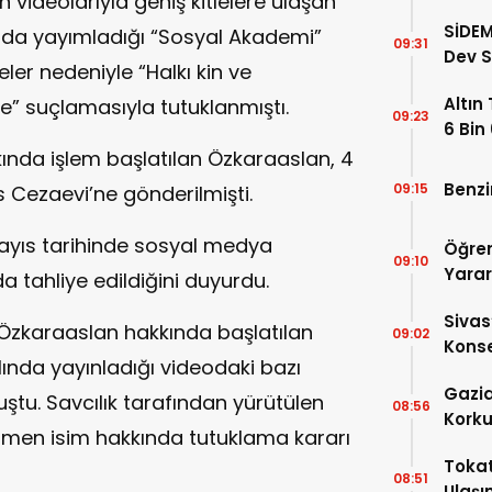
n videolarıyla geniş kitlelere ulaşan
50’ye
SİDEM
da yayımladığı “Sosyal Akademi”
09:31
Dev S
eler nedeniyle “Halkı kin ve
Belli 
Altın
” suçlamasıyla tutuklanmıştı.
09:23
6 Bin
da işlem başlatılan Özkaraaslan, 4
Benzi
09:15
s Cezaevi’ne gönderilmişti.
ayıs tarihinde sosyal medya
Öğren
09:10
Yara
 tahliye edildiğini duyurdu.
Sivas
 Özkaraaslan hakkında başlatılan
09:02
Konse
nda yayınladığı videodaki bazı
Gazia
ştu. Savcılık tarafından yürütülen
08:56
Korku
en isim hakkında tutuklama kararı
Hisse
Tokat
08:51
Ulaşı