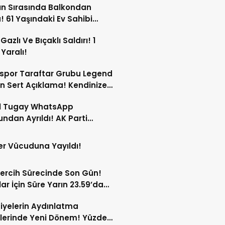
n Sırasında Balkondan
! 61 Yaşındaki Ev Sahibi
ını Kaybetti!
Gazlı Ve Bıçaklı Saldırı! 1
 Yaralı!
spor Taraftar Grubu Legend
n Sert Açıklama! Kendinize
!
l Tugay WhatsApp
ndan Ayrıldı! AK Parti
ları Gündemde!
r Vücuduna Yayıldı!
ercih Sürecinde Son Gün!
ar İçin Süre Yarın 23.59’da
or!
iyelerin Aydınlatma
lerinde Yeni Dönem! Yüzde