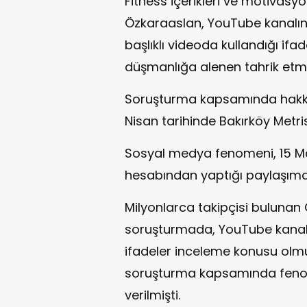
Fitness içerikleri ve motivasyo
Özkaraaslan, YouTube kanalın
başlıklı videoda kullandığı ifad
düşmanlığa alenen tahrik etme
Soruşturma kapsamında hakkın
Nisan tarihinde Bakırköy Metri
Sosyal medya fenomeni, 15 M
hesabından yaptığı paylaşımda
Milyonlarca takipçisi bulunan
soruşturmada, YouTube kanalı
ifadeler inceleme konusu olmu
soruşturma kapsamında fenom
verilmişti.