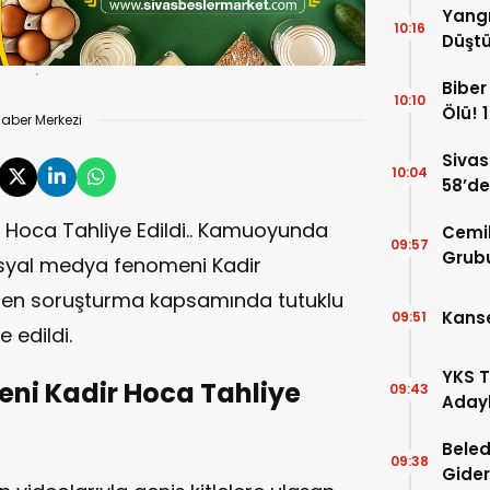
Yangı
10:16
Düştü
Hayat
Biber 
10:10
Ölü! 1
aber Merkezi
Sivas
10:04
58’de
Gelin
Hoca Tahliye Edildi.. Kamuoyunda
Cemi
09:57
Grubu
sosyal medya fenomeni Kadir
İddia
ülen soruşturma kapsamında tutuklu
Kanse
09:51
 edildi.
YKS T
ni Kadir Hoca Tahliye
09:43
Adayl
Doluy
Beled
09:38
Gider