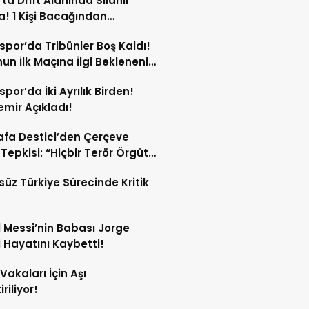
’ta Drift Alanında Silahlı
! 1 Kişi Bacağından
andı!
spor’da Tribünler Boş Kaldı!
un İlk Maçına İlgi Beklenenin
da!
spor’da İki Ayrılık Birden!
mir Açıkladı!
fa Destici’den Çerçeve
Tepkisi: “Hiçbir Terör Örgütü
ubunun Affedilmesi Kabul
süz Türkiye Sürecinde Kritik
mez”
l Messi’nin Babası Jorge
 Hayatını Kaybetti!
Vakaları İçin Aşı
iriliyor!