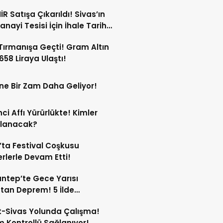
 Varan Kesinti!
İR Satışa Çıkarıldı! Sivas’ın
anayi Tesisi İçin İhale Tarihi
Oldu!
 Tırmanışa Geçti! Gram Altın
 658 Liraya Ulaştı!
ne Bir Zam Daha Geliyor!
ci Affı Yürürlükte! Kimler
rlanacak?
’ta Festival Coşkusu
rlerle Devam Etti!
ntep’te Gece Yarısı
tan Deprem! 5 İlde
dildi!
-Sivas Yolunda Çalışma!
m Kontrollü Sağlanıyor!