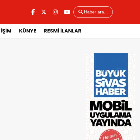
Haber ara...
TİŞİM
KÜNYE
RESMİ İLANLAR