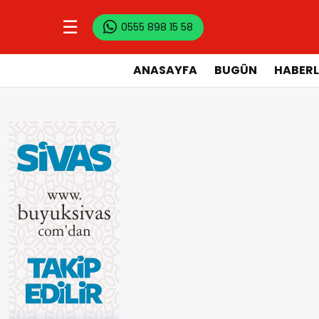
☰
0555 898 15 58
ANASAYFA
BUGÜN
HABERL