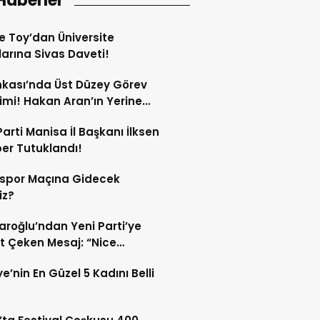
Haberler
e Toy’dan Üniversite
arına Sivas Daveti!
nkası’nda Üst Düzey Görev
imi! Hakan Aran’ın Yerine
 Çınar Geliyor!
Parti Manisa İl Başkanı İlksen
er Tutuklandı!
sspor Maçına Gidecek
iz?
daroğlu’ndan Yeni Parti’ye
t Çeken Mesaj: “Nice
ıklardan Arınıp…”
ye’nin En Güzel 5 Kadını Belli