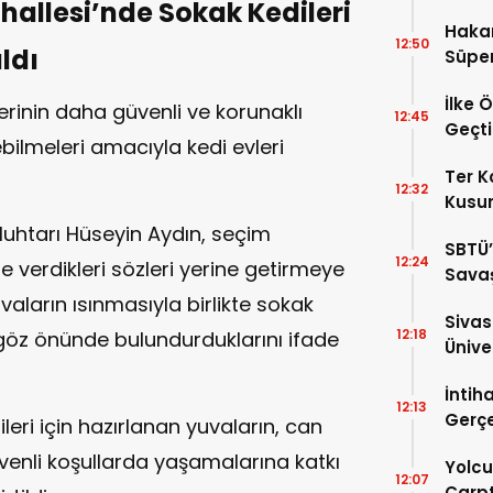
allesi’nde Sokak Kedileri
Haka
12:50
ldı
Süper
İlke 
erinin daha güvenli ve korunaklı
12:45
Geçti
bilmeleri amacıyla kedi evleri
Ter 
12:32
Kusur
uhtarı Hüseyin Aydın, seçim
SBTÜ’
12:24
 verdikleri sözleri yerine getirmeye
Savaş
Yükse
avaların ısınmasıyla birlikte sokak
Siva
12:18
 göz önünde bulundurduklarını ifade
Ünive
Araşt
İntih
12:13
Gerçe
eri için hazırlanan yuvaların, can
üvenli koşullarda yaşamalarına katkı
Yolc
12:07
Çarptı