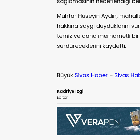
sağlamasının hedeflendiği belir
Muhtar Hüseyin Aydın, mahall
hakkına saygı duyduklarını vu
temiz ve daha merhametli bir 
sürdüreceklerini kaydetti.
Büyük
Sivas Haber
–
Sivas Ha
Kadriye İzgi
Editör