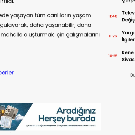
tildi.
Telev
ede yaşayan tüm canlıların yaşam
11:40
Değiş
rgulayarak, daha yaşanabilir, daha
Başlı
Yargı
mahalle oluşturmak için çalışmalarını
11:26
İlgil
Kene 
10:25
Sivas
berler
Bu