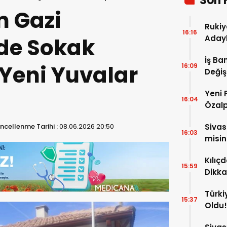
Son 
n Gazi
Rukiy
16:16
de Sokak
Adayl
İş Ba
n Yeni Yuvalar
16:09
Değiş
Cahit
Yeni 
16:04
Özalp
ncellenme Tarihi :
08.06.2026 20:50
Siva
16:03
misin
Kılıç
15:59
Dikka
Ağırl
Türki
15:37
Oldu!