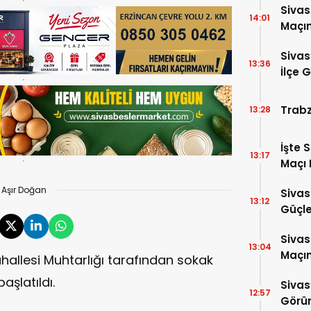
Sivas
14:01
Maçın
Çok A
Sivas
13:36
İlçe 
Trabz
13:28
İşte 
13:17
Maçı 
Aşır Doğan
Sivas
13:12
Güçle
Sivas
13:04
Maçın
allesi Muhtarlığı tarafından sokak
aşlatıldı.
Sivas
12:57
Görün