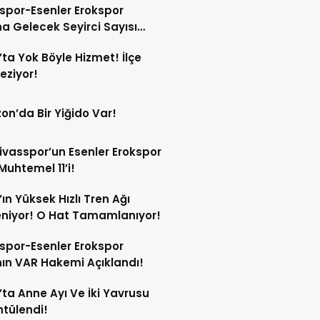
spor-Esenler Erokspor
a Gelecek Seyirci Sayısı
z!
’ta Yok Böyle Hizmet! İlçe
Geziyor!
on’da Bir Yiğido Var!
Sivasspor’un Esenler Erokspor
Muhtemel 11’i!
’ın Yüksek Hızlı Tren Ağı
niyor! O Hat Tamamlanıyor!
spor-Esenler Erokspor
ın VAR Hakemi Açıklandı!
’ta Anne Ayı Ve İki Yavrusu
tülendi!