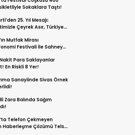
’ta Festival Coşkusu 400
ikletliyle Sokaklara Taştı!
ti’den 25. Yıl Mesajı:
etimizle Çeyrek Asır, Türkiye
eğe Hazır”
’ın Mutfak Mirası
onomi Festivali İle Sahneye
Nakit Para Saklayanlar
! En Riskli 8 Yer!
nma Sanayiinde Sivas Örnek
rildi!
lli Zara Balında Sağım
dı!
’ta Telefon Çekmeyen
n Haberleşme Çözümü Telsiz