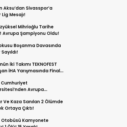
n Aksu’dan Sivasspor’a
 Lig Mesajı!
Özyüksel Mihrioğlu Tarihe
! Avrupa Şampiyonu Oldu!
Kokusu Boşanma Davasında
 Sayıldı!
nün İki Takımı TEKNOFEST
an İHA Yarışmasında Finale
ldi!
s Cumhuriyet
rsitesi’nden Avrupa
ırma Alanında Büyük Başarı!
ar Ve Kaza Sanılan 2 Ölümde
k Ortaya Çıktı!
u Otobüsü Kamyonete
! 1 Ölü! 15 Yaralı!