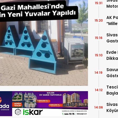
Sivas
15:31
Motos
AK Par
15:20
“Mill
Gelec
Sivas
15:16
Gastr
Çıktı!
Evde 
15:10
Dikkat
Savu
14:19
Göste
Tesci
14:12
Başla
Sivas
14:06
Köyü
Oldu!