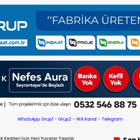
WhatsApp Grup1
-
Grup2
-
WA Kanal
-
Telegram
Kedileri İçin Yeni Yuvalar Yapıldı