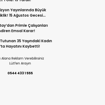
izyon Yayınlarında Büyük
iklik! 15 Ağustos Gecesi
yor!
tay’dan Primle Çalışanları
endiren Emsal Karar!
Tutunan 35 Yaşındaki Kadın
’ta Hayatını Kaybetti!
 Alana Reklam Verebilirsiniz
Lütfen Arayın
0544 433 1 555