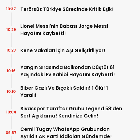
Edilemez”
Terörsüz Türkiye Sürecinde Kritik Eşik!
10:37
Lionel Messi’nin Babası Jorge Messi
10:29
Hayatını Kaybetti!
Kene Vakaları İçin Aşı Geliştiriliyor!
10:23
Yangın Sırasında Balkondan Düştü! 61
10:16
Yaşındaki Ev Sahibi Hayatını Kaybetti!
Biber Gazlı Ve Bıçaklı Saldırı! 1 Ölü! 1
10:10
Yaralı!
Sivasspor Taraftar Grubu Legend 58’den
10:04
Sert Açıklama! Kendinize Gelin!
Cemil Tugay WhatsApp Grubundan
09:57
Ayrıldı! AK Parti İddiaları Gündemde!