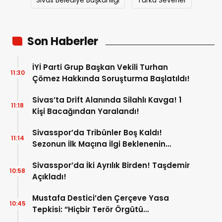
Sivas Belediye Başkanlığı
Türkü Severler
Son Haberler
İYİ Parti Grup Başkan Vekili Turhan
11:30
Çömez Hakkında Soruşturma Başlatıldı!
Sivas’ta Drift Alanında Silahlı Kavga! 1
11:18
Kişi Bacağından Yaralandı!
Sivasspor’da Tribünler Boş Kaldı!
11:14
Sezonun İlk Maçına İlgi Beklenenin
Altında!
Sivasspor’da İki Ayrılık Birden! Taşdemir
10:58
Açıkladı!
Mustafa Destici’den Çerçeve Yasa
10:45
Tepkisi: “Hiçbir Terör Örgütü
Mensubunun Affedilmesi Kabul