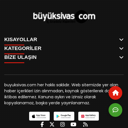
KISAYOLLAR
KATEGORİLER
ANASAYFA
BİZE ULAŞIN
AKSU CANLI
WHATSAPP
MEYDAN CANLI
SPOR
0346 221 00 60
MEDRESELER CANLI
SİYASET
MERAKÜM CANLI
buyuksivashaber@gmail.com
BELEDİYE
YUKARI TEKKE CANLI
buyuksivas.com her hakkı saklıdır. Web sitemizde yer alan
SİVAS VALİLİĞİ
Örtülüpınar Mah. İnönü Bulvarı Özkahya Apt. Kat:3 D:7
KURUMSAL KİMLİK
haber içerikleri izin alınmadan, kaynak gösterilerek dahi
ÜNİVERSİTE
Sivas
REKLAM FİYATLARI
iktibas edilemez. Kanuna aykırı ve izinsiz olarak
KURUMLAR
BİZE ULAŞIN
kopyalanamaz, başka yerde yayınlanamaz.
STK
KÜNYE
YORUM
RESMİ İLANLAR
İLÇELER
GENEL