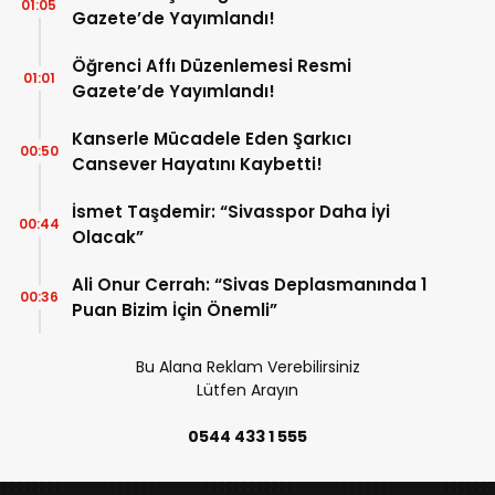
01:05
Gazete’de Yayımlandı!
Öğrenci Affı Düzenlemesi Resmi
01:01
Gazete’de Yayımlandı!
Kanserle Mücadele Eden Şarkıcı
00:50
Cansever Hayatını Kaybetti!
İsmet Taşdemir: “Sivasspor Daha İyi
00:44
Olacak”
Ali Onur Cerrah: “Sivas Deplasmanında 1
00:36
Puan Bizim İçin Önemli”
Bu Alana Reklam Verebilirsiniz
Lütfen Arayın
0544 433 1 555