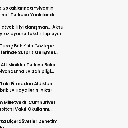
 Sokaklarında “Sivas’ın
rına” Türküsü Yankılandı!
illetvekili iyi danışman… Aksu
yraz uyumu takdir topluyor
 Turaç Böke’nin Göztepe
ferinde Sürpriz Gelişme!
şma Çıkmaza Girdi!
 Alt Minikler Türkiye Boks
yonası’na Ev Sahipliği
cak!
’taki Firmadan Aldıkları
rik Ev Hayallerini Yıktı!
 Milletvekili Cumhuriyet
rsitesi Vakıf Okullarını
tan Vazgeçti! İşte Yeni
’ta Biçerdöverler Denetim
iler!
da!