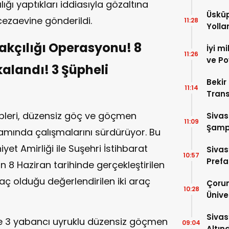
ğı yaptıkları iddiasıyla gözaltına
Üsküp
cezaevine gönderildi.
11:28
Yolla
kçılığı Operasyonu! 8
İyi m
11:26
ve Po
landı! 3 Şüpheli
Bekir
11:14
Trans
Anla
ipleri, düzensiz göç ve göçmen
Sivas
11:09
Şampi
amında çalışmalarını sürdürüyor. Bu
Yapa
et Amirliği ile Suşehri İstihbarat
Sivas
10:57
Prefab
an 8 Haziran tarihinde gerçekleştirilen
ç olduğu değerlendirilen iki araç
Çorum
10:28
Ünive
Almak
Sivas
Talipl
de 3 yabancı uyruklu düzensiz göçmen
09:04
Altın