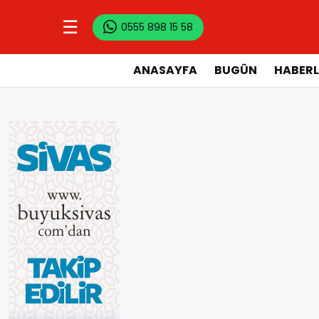
☰
0555 898 15 58
ANASAYFA
BUGÜN
HABERL