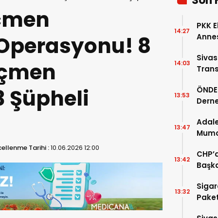
Son 
öçmen
PKK E
14:27
 Operasyonu! 8
Annes
Sivas
öçmen
14:03
Trans
Ardın
3 Şüpheli
ÖNDER
13:53
Derne
Birin
Adale
13:47
Mumcu
Geldi
ellenme Tarihi :
10.06.2026 12:00
CHP’d
13:42
Başka
Sigar
13:32
Paket