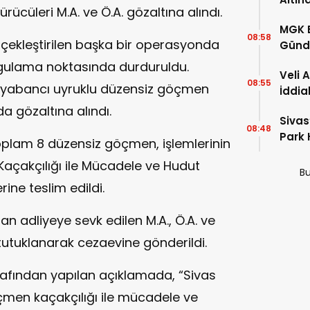
 sürücüleri M.A. ve Ö.A. gözaltına alındı.
MGK 
08:58
çekleştirilen başka bir operasyonda
Günde
Türki
ygulama noktasında durduruldu.
Veli 
08:55
 yabancı uyruklu düzensiz göçmen
İddia
İhale
a gözaltına alındı.
Sivas
Razıy
08:48
Park 
plam 8 düzensiz göçmen, işlemlerinin
Kaçtı
çakçılığı ile Mücadele ve Hudut
Bu
ine teslim edildi.
an adliyeye sevk edilen M.A., Ö.A. ve
 tutuklanarak cezaevine gönderildi.
rafından yapılan açıklamada, “Sivas
men kaçakçılığı ile mücadele ve