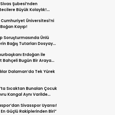
Sivas Şubesi’nden
ecilere Büyük Kolaylık!
yumda Basın Otoparkı
 Cumhuriyet Üniversitesi’ni
te Girdi!
 Boğan Kayıp!
p Soruşturmasında Ünlü
erin Bağış Tutarları Dosyaya
rbaşkanı Erdoğan ile
t Bahçeli Bugün Bir Araya
cek!
lılar Dalaman’da Tek Yürek
’ta Sıcaktan Bunalan Çocuk
vru Kangal Aynı Varilde
ledi!
spor’dan Sivasspor Uyarısı!
n En Güçlü Rakiplerinden Biri”