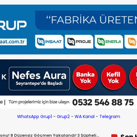
WhatsApp Grup1
-
Grup2
-
WA Kanal
-
Telegram
onu! 8 Düzensiz Göçmen Yakalandı! 3 Şüpheli