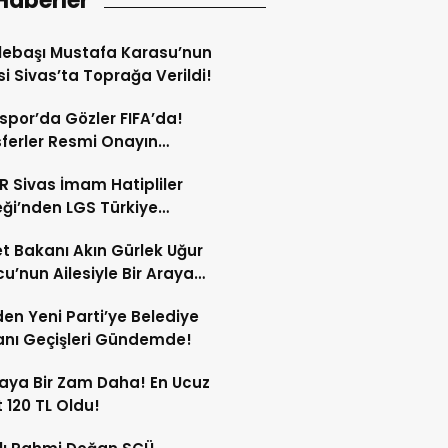
Haberler
lebaşı Mustafa Karasu’nun
i Sivas’ta Toprağa Verildi!
spor’da Gözler FIFA’da!
ferler Resmi Onayın
dan Açıklanacak!
 Sivas İmam Hatipliler
ği’nden LGS Türkiye
cilerine Ödül!
t Bakanı Akın Gürlek Uğur
’nun Ailesiyle Bir Araya
!
en Yeni Parti’ye Belediye
nı Geçişleri Gündemde!
aya Bir Zam Daha! En Ucuz
 120 TL Oldu!