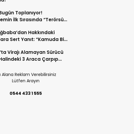
Bugün Toplanıyor!
min İlk Sırasında “Terörsüz
ye” Süreci Var!
Ağbaba’dan Hakkındaki
lara Sert Yanıt: “Kamuda Bir
ye Girdiysek İdama da
’ta Virajı Alamayan Sürücü
ım”
Halindeki 3 Araca Çarpıp
!
 Alana Reklam Verebilirsiniz
Lütfen Arayın
0544 433 1 555