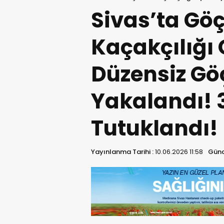
Tutuklandı!
Sivas’ta G
Kaçakçılığı
Düzensiz G
Yakalandı! 
Tutuklandı!
Yayınlanma Tarihi :
10.06.2026 11:58
Günc