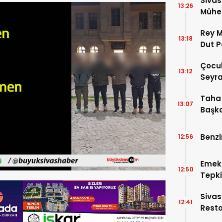
Sivas
13:26
Mühen
Makam
Rey M
13:18
Dut P
Çocuk
13:12
Seyra
Taha 
13:07
Başka
Benzi
12:56
Emek
12:50
Tepki
Beled
Sivas
12:41
Resto
İşler