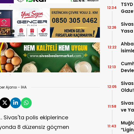
TSYD 
12:34
Gazet
Stad
Sivas
Hizme
12:26
Yasa
Ahba
12:22
İsiml
Girdi!
Cumhu
12:13
Devle
Gele
Sivas
12:05
er Ajansı - İHA
Oldu!
Sivas
11:58
ve Ya
Sivas'ta polis ekiplerince
Serin
Muğla
rasyonda 8 düzensiz göçmen
11:43
“Ligi