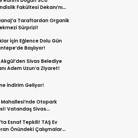
lı Rahmi Doğan SCÜ
dislik Fakültesi Dekanı’nı
ında Kabul Etti!
anaj’a Taraftardan Organik
ekmezi Sürprizi!
lar İçin Eğlence Dolu Gün
ntepe’de Başlıyor!
Akgül’den Sivas Belediye
nı Adem Uzun’a Ziyaret!
ne İndirim Geliyor!
 Mahallesi’nde Otopark
si! Vatandaş Sivas
iyesi’ne Seslendi!
’ta Esnaf Tepkili! TAŞ Ev
ran Önündeki Çalışmalar
i Durma Noktasına Getirdi!