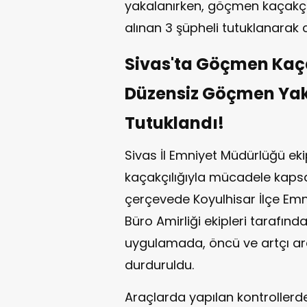
yakalanırken, göçmen kaçakçılı
alınan 3 şüpheli tutuklanarak 
Sivas'ta Göçmen Kaça
Düzensiz Göçmen Yaka
Tutuklandı!
Sivas İl Emniyet Müdürlüğü ek
kaçakçılığıyla mücadele kaps
çerçevede Koyulhisar İlçe Emniy
Büro Amirliği ekipleri tarafınd
uygulamada, öncü ve artçı ara
durduruldu.
Araçlarda yapılan kontroller