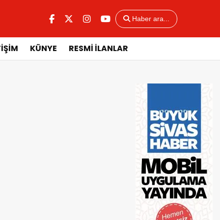
Haber ara...
TİŞİM
KÜNYE
RESMİ İLANLAR