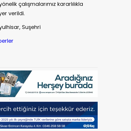
nelik çalışmalarımız kararlılıkla
r verildi.
ulhisar, Suşehri
berler