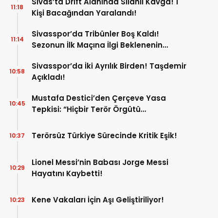
Sivas’ta Drift Alanında Silahlı Kavga! 1
11:18
Kişi Bacağından Yaralandı!
Sivasspor’da Tribünler Boş Kaldı!
11:14
Sezonun İlk Maçına İlgi Beklenenin
Altında!
Sivasspor’da İki Ayrılık Birden! Taşdemir
10:58
Açıkladı!
Mustafa Destici’den Çerçeve Yasa
10:45
Tepkisi: “Hiçbir Terör Örgütü
Mensubunun Affedilmesi Kabul
Edilemez”
Terörsüz Türkiye Sürecinde Kritik Eşik!
10:37
Lionel Messi’nin Babası Jorge Messi
10:29
Hayatını Kaybetti!
Kene Vakaları İçin Aşı Geliştiriliyor!
10:23