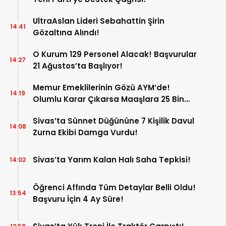
UltraAslan Lideri Sebahattin Şirin
14:41
Gözaltına Alındı!
O Kurum 129 Personel Alacak! Başvurular
14:27
21 Ağustos’ta Başlıyor!
Memur Emeklilerinin Gözü AYM’de!
14:19
Olumlu Karar Çıkarsa Maaşlara 25 Bin
Liralık Artış Gündemde!
Sivas’ta Sünnet Düğününe 7 Kişilik Davul
14:08
Zurna Ekibi Damga Vurdu!
Sivas’ta Yarım Kalan Halı Saha Tepkisi!
14:02
Öğrenci Affında Tüm Detaylar Belli Oldu!
13:54
Başvuru İçin 4 Ay Süre!