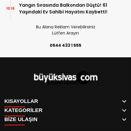
Yangın Sırasında Balkondan Düştü! 61
10:16
Yaşındaki Ev Sahibi Hayatını Kaybetti!
Bu Alana Reklam Verebilirsiniz
Lütfen Arayın
0544 433 1 555
KISAYOLLAR
KATEGORİLER
ANASAYFA
BİZE ULAŞIN
AKSU CANLI
WHATSAPP
MEYDAN CANLI