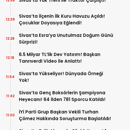
Sivas’ta Yük Treni İle Traktör Çarpıştı!
12:58
Sivas’ta İlçenin İlk Kuru Havuzu Açıldı!
12:39
Çocuklar Doyasıya Eğlendi!
Sivas’ta Esra’ya Unutulmaz Doğum Günü
12:28
Sürprizi!
6.5 Milyar TL’lik Dev Yatırım! Başkan
12:18
Tanrıverdi Video İle Anlattı!
Sivas’ta Yükseliyor! Dünyada Örneği
11:54
Yok!
Sivas’ta Genç Boksörlerin Şampiyona
11:42
Heyecanı! 64 İlden 781 Sporcu Katıldı!
İYİ Parti Grup Başkan Vekili Turhan
11:30
Çömez Hakkında Soruşturma Başlatıldı!