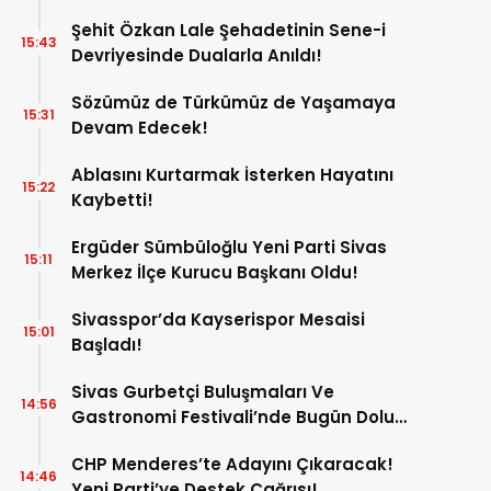
Şehit Özkan Lale Şehadetinin Sene-i
15:43
Devriyesinde Dualarla Anıldı!
Sözümüz de Türkümüz de Yaşamaya
15:31
Devam Edecek!
Ablasını Kurtarmak İsterken Hayatını
15:22
Kaybetti!
Ergüder Sümbüloğlu Yeni Parti Sivas
15:11
Merkez İlçe Kurucu Başkanı Oldu!
Sivasspor’da Kayserispor Mesaisi
15:01
Başladı!
Sivas Gurbetçi Buluşmaları Ve
14:56
Gastronomi Festivali’nde Bugün Dolu
Dolu Program!
CHP Menderes’te Adayını Çıkaracak!
14:46
Yeni Parti’ye Destek Çağrısı!