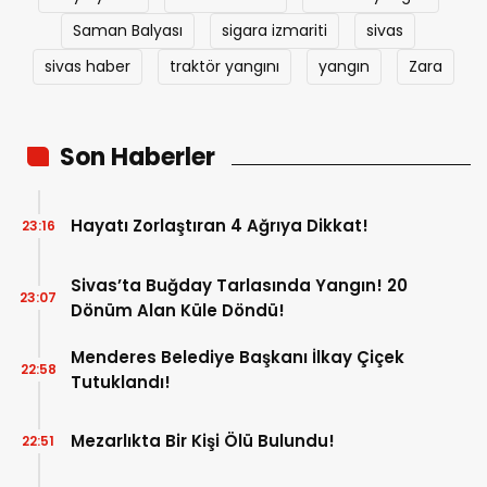
Saman Balyası
sigara izmariti
sivas
sivas haber
traktör yangını
yangın
Zara
Son Haberler
Hayatı Zorlaştıran 4 Ağrıya Dikkat!
23:16
Sivas’ta Buğday Tarlasında Yangın! 20
23:07
Dönüm Alan Küle Döndü!
Menderes Belediye Başkanı İlkay Çiçek
22:58
Tutuklandı!
Mezarlıkta Bir Kişi Ölü Bulundu!
22:51