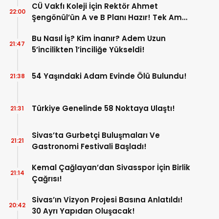
CÜ Vakfı Koleji İçin Rektör Ahmet
22:00
Şengönül’ün A ve B Planı Hazır! Tek Amaç
Mağduriyetleri Hızla Çözmek!
Bu Nasıl İş? Kim İnanır? Adem Uzun
21:47
5’incilikten 1’inciliğe Yükseldi!
54 Yaşındaki Adam Evinde Ölü Bulundu!
21:38
Türkiye Genelinde 58 Noktaya Ulaştı!
21:31
Sivas’ta Gurbetçi Buluşmaları Ve
21:21
Gastronomi Festivali Başladı!
Kemal Çağlayan’dan Sivasspor İçin Birlik
21:14
Çağrısı!
Sivas’ın Vizyon Projesi Basına Anlatıldı!
20:42
30 Ayrı Yapıdan Oluşacak!