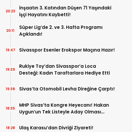
İnşaatın 3. Katından Düşen 71 Yaşındaki
20:23
İşçi Hayatını Kaybetti!
Süper Lig’de 2. ve 3. Hafta Programı
20:11
Açıklandı!
Sivasspor Esenler Erokspor Maçına Hazır!
19:47
Rukiye Toy’dan Sivasspor’a Loca
19:39
Desteği: Kadın Taraftarlara Hediye Etti
Sivas’ta Otomobil Levha Direğine Çarptı!
19:38
MHP Sivas’ta Kongre Heyecanı! Hakan
18:35
Uygun’un Tek Listeyle Aday Olması
Bekleniyor!
Ulaş Karasu’dan Divriği Ziyareti!
18:28