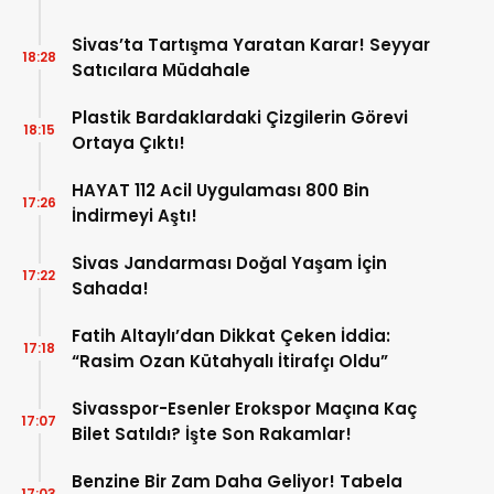
Sivas’ta Tartışma Yaratan Karar! Seyyar
18:28
Satıcılara Müdahale
Plastik Bardaklardaki Çizgilerin Görevi
18:15
Ortaya Çıktı!
HAYAT 112 Acil Uygulaması 800 Bin
17:26
İndirmeyi Aştı!
Sivas Jandarması Doğal Yaşam İçin
17:22
Sahada!
Fatih Altaylı’dan Dikkat Çeken İddia:
17:18
“Rasim Ozan Kütahyalı İtirafçı Oldu”
Sivasspor-Esenler Erokspor Maçına Kaç
17:07
Bilet Satıldı? İşte Son Rakamlar!
Benzine Bir Zam Daha Geliyor! Tabela
17:03