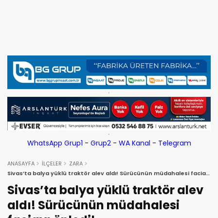
WhatsApp Grup1
-
Grup2
-
WA Kanal
-
Telegram
ANASAYFA
İLÇELER
ZARA
Sivas’ta balya yüklü traktör alev aldı! Sürücünün müdahalesi faciayı
önledi!
Sivas’ta balya yüklü traktör alev
aldı! Sürücünün müdahalesi