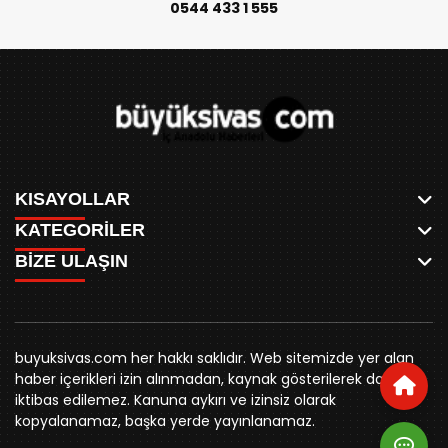
0544 433 1 555
KISAYOLLAR
KATEGORİLER
ANASAYFA
BİZE ULAŞIN
AKSU CANLI
WHATSAPP
MEYDAN CANLI
SPOR
0346 221 00 60
MEDRESELER CANLI
SİYASET
MERAKÜM CANLI
buyuksivashaber@gmail.com
BELEDİYE
YUKARI TEKKE CANLI
buyuksivas.com her hakkı saklıdır. Web sitemizde yer alan
SİVAS VALİLİĞİ
Örtülüpınar Mah. İnönü Bulvarı Özkahya Apt. Kat:3 D:7
KURUMSAL KİMLİK
haber içerikleri izin alınmadan, kaynak gösterilerek dahi
ÜNİVERSİTE
Sivas
REKLAM FİYATLARI
iktibas edilemez. Kanuna aykırı ve izinsiz olarak
KURUMLAR
BİZE ULAŞIN
kopyalanamaz, başka yerde yayınlanamaz.
STK
KÜNYE