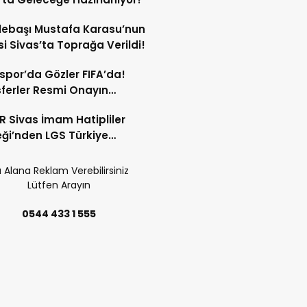
lebaşı Mustafa Karasu’nun
i Sivas’ta Toprağa Verildi!
spor’da Gözler FIFA’da!
ferler Resmi Onayın
dan Açıklanacak!
 Sivas İmam Hatipliler
ği’nden LGS Türkiye
cilerine Ödül!
 Alana Reklam Verebilirsiniz
Lütfen Arayın
0544 433 1 555