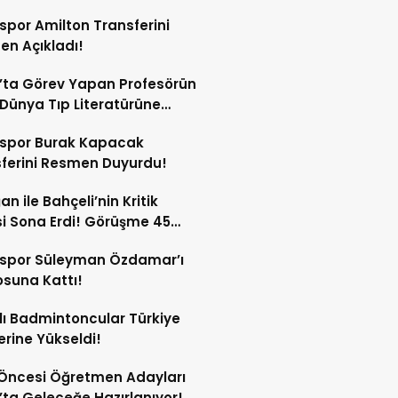
spor Amilton Transferini
n Açıkladı!
’ta Görev Yapan Profesörün
Dünya Tıp Literatürüne
sspor Burak Kapacak
ferini Resmen Duyurdu!
an ile Bahçeli’nin Kritik
si Sona Erdi! Görüşme 45
a Sürdü!
sspor Süleyman Özdamar’ı
suna Kattı!
lı Badmintoncular Türkiye
lerine Yükseldi!
Öncesi Öğretmen Adayları
’ta Geleceğe Hazırlanıyor!