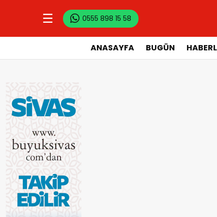
☰
0555 898 15 58
ANASAYFA
BUGÜN
HABERL