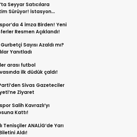
’ta Seyyar Satıcılara
im Sürüyor! İstasyon
si’ndeki Tezgâh Kaldırıldı!
spor’da 4 İmza Birden! Yeni
ferler Resmen Açıklandı!
l Gurbetçi Sayısı Azaldı mı?
lılar Yanıtladı
er arası futbol
vasında ilk düdük çaldı!
Parti’den Sivas Gazeteciler
eti’ne Ziyaret
spor Salih Kavrazlı’yı
suna Kattı!
lı Tenisçiler ANALİG’de Yarı
Biletini Aldı!