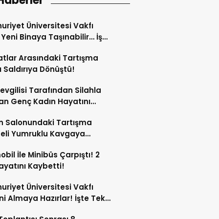
Haberler
riyet Üniversitesi Vakfı
i Yeni Binaya Taşınabilir… İşte
ılar
tlar Arasındaki Tartışma
lı Saldırıya Dönüştü!
Sevgilisi Tarafından Silahla
an Genç Kadın Hayatını
tti!
n Salonundaki Tartışma
eli Yumruklu Kavgaya
ştü!
bil İle Minibüs Çarpıştı! 2
Hayatını Kaybetti!
riyet Üniversitesi Vakfı
ini Almaya Hazırlar! İşte Tek
rı