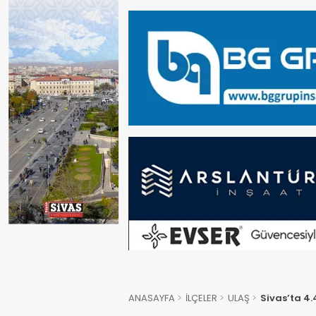
ANASAYFA
İLÇELER
ULAŞ
Sivas’ta 4