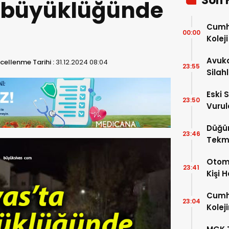
Son 
4 büyüklüğünde
Cumhu
00:00
Kolej
Ayrınt
Avuka
cellenme Tarihi :
31.12.2024 08:04
23:55
Silah
Eski 
23:50
Vurul
Kaybe
Düğü
23:46
Tekm
Dönü
Otomo
23:41
Kişi 
Cumhu
23:04
Kolej
Şartla