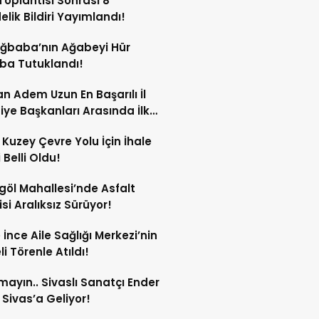
oplantısı Sonrası 8
lik Bildiri Yayımlandı!
Ağbaba’nın Ağabeyi Hür
ba Tutuklandı!
n Adem Uzun En Başarılı İl
iye Başkanları Arasında İlk
rdi!
 Kuzey Çevre Yolu İçin İhale
 Belli Oldu!
göl Mahallesi’nde Asfalt
si Aralıksız Sürüyor!
e İnce Aile Sağlığı Merkezi’nin
i Törenle Atıldı!
mayın.. Sivaslı Sanatçı Ender
Sivas’a Geliyor!