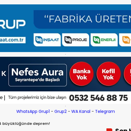
WhatsApp Grup1
-
Grup2
-
WA Kanal
-
Telegram
.4 büyüklüğünde deprem!