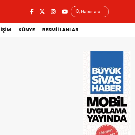
Haber ara...
TİŞİM
KÜNYE
RESMİ İLANLAR