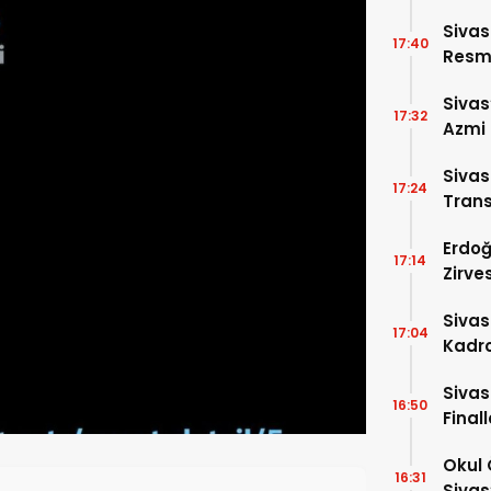
Sivas
17:40
Resme
Sivas
17:32
Azmi 
Girdi!
Siva
17:24
Trans
Erdoğ
17:14
Zirve
Dakik
Siva
17:04
Kadro
Sivas
16:50
Final
Okul 
16:31
Sivas