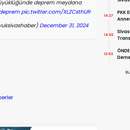
,4 büyüklüğünde deprem meydana
deprem
pic.twitter.com/XLZCsthUfr
PKK E
14:27
Annes
yuksivashaber)
December 31, 2024
Sivas
14:03
Trans
Ardın
ÖNDER
13:53
Derne
Birin
r
Bu
berler