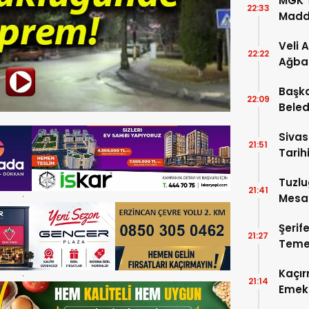
MGK T
22:33
Madde
Veli 
22:22
Ağba
Başka
22:09
Beled
5’e Gi
Sivas
21:51
Tarihi
Tuzlu
21:41
Mesai
Şerif
21:27
Temel
Kaçır
21:14
Emek 