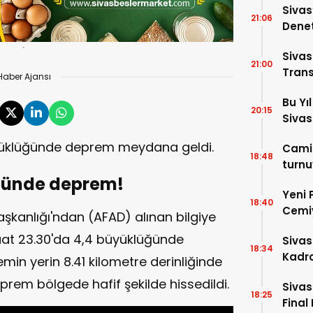
Sivas
21:06
Denet
Cadde
Sivas
21:00
Trans
Haber Ajansı
Bu Yı
20:15
Sivas
büyüklüğünde deprem meydana geldi.
Camil
18:48
turnu
üğünde deprem!
Yeni 
18:40
Cemiy
şkanlığı'ndan (AFAD) alınan bilgiye
saat 23.30'da 4,4 büyüklüğünde
Sivas
18:34
Kadro
n yerin 8.41 kilometre derinliğinde
prem bölgede hafif şekilde hissedildi.
Sivas
18:25
Final 