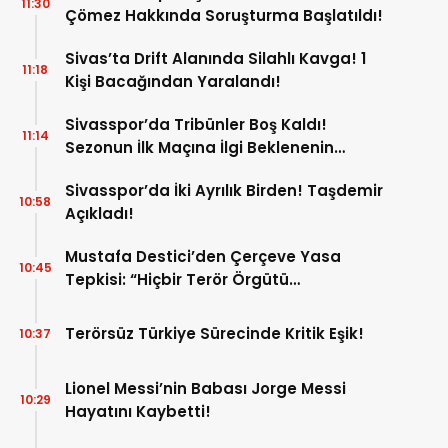
11:30
Çömez Hakkında Soruşturma Başlatıldı!
Sivas’ta Drift Alanında Silahlı Kavga! 1
11:18
Kişi Bacağından Yaralandı!
Sivasspor’da Tribünler Boş Kaldı!
11:14
Sezonun İlk Maçına İlgi Beklenenin
Altında!
Sivasspor’da İki Ayrılık Birden! Taşdemir
10:58
Açıkladı!
Mustafa Destici’den Çerçeve Yasa
10:45
Tepkisi: “Hiçbir Terör Örgütü
Mensubunun Affedilmesi Kabul
Edilemez”
Terörsüz Türkiye Sürecinde Kritik Eşik!
10:37
Lionel Messi’nin Babası Jorge Messi
10:29
Hayatını Kaybetti!