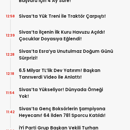
Başvuru İçin 4 Ay Süre!
Sivas’ta Yük Treni İle Traktör Çarpıştı!
12:58
Sivas’ta İlçenin İlk Kuru Havuzu Açıldı!
12:39
Çocuklar Doyasıya Eğlendi!
Sivas’ta Esra’ya Unutulmaz Doğum Günü
12:28
Sürprizi!
6.5 Milyar TL’lik Dev Yatırım! Başkan
12:18
Tanrıverdi Video İle Anlattı!
Sivas’ta Yükseliyor! Dünyada Örneği
11:54
Yok!
Sivas’ta Genç Boksörlerin Şampiyona
11:42
Heyecanı! 64 İlden 781 Sporcu Katıldı!
İYİ Parti Grup Başkan Vekili Turhan