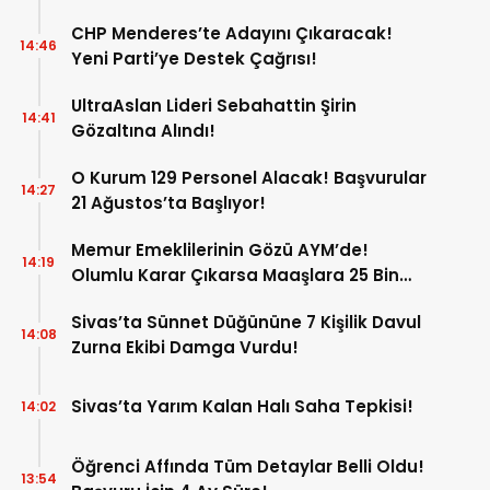
Dolu Program!
CHP Menderes’te Adayını Çıkaracak!
14:46
Yeni Parti’ye Destek Çağrısı!
UltraAslan Lideri Sebahattin Şirin
14:41
Gözaltına Alındı!
O Kurum 129 Personel Alacak! Başvurular
14:27
21 Ağustos’ta Başlıyor!
Memur Emeklilerinin Gözü AYM’de!
14:19
Olumlu Karar Çıkarsa Maaşlara 25 Bin
Liralık Artış Gündemde!
Sivas’ta Sünnet Düğününe 7 Kişilik Davul
14:08
Zurna Ekibi Damga Vurdu!
Sivas’ta Yarım Kalan Halı Saha Tepkisi!
14:02
Öğrenci Affında Tüm Detaylar Belli Oldu!
13:54