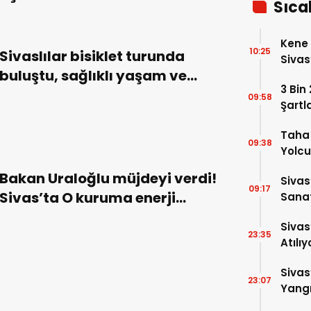
Sıca
Kene 
10:25
Sivaslılar bisiklet turunda
Sivas
buluştu, sağlıklı yaşam ve
3 Bin
çevre için pedal çevirdi!
09:58
Şartl
Taha 
09:38
Yolcu
Bakan Uraloğlu müjdeyi verdi!
Sivas
09:17
Sivas’ta O kuruma enerji
Sanat
Alac
yatırımı müjdesi!
Sivas
23:35
Atılıy
Sivas
23:07
Yangı
Dönd