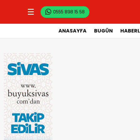
☰
0555 898 15 58
ANASAYFA
BUGÜN
HABERL