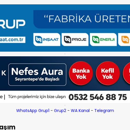
WhatsApp Grup1
-
Grup2
-
WA Kanal
-
Telegram
laşım