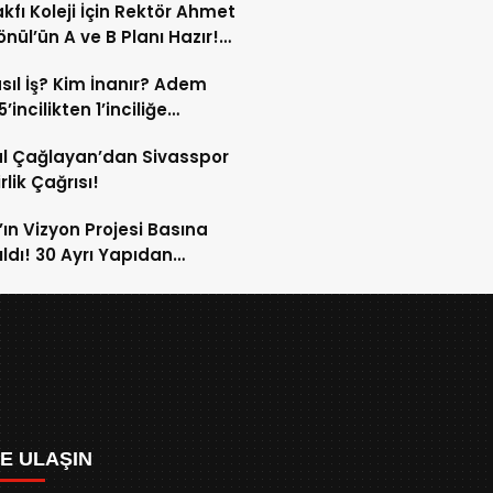
kfı Koleji İçin Rektör Ahmet
nül’ün A ve B Planı Hazır!
maç Mağduriyetleri Hızla
sıl İş? Kim İnanır? Adem
ek!
’incilikten 1’inciliğe
ldi!
l Çağlayan’dan Sivasspor
irlik Çağrısı!
’ın Vizyon Projesi Basına
ıldı! 30 Ayrı Yapıdan
acak!
ZE ULAŞIN