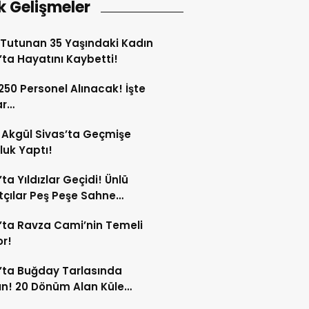
k Gelişmeler
Tutunan 35 Yaşındaki Kadın
’ta Hayatını Kaybetti!
 250 Personel Alınacak! İşte
ar…
Akgül Sivas’ta Geçmişe
luk Yaptı!
’ta Yıldızlar Geçidi! Ünlü
çılar Peş Peşe Sahne
ak!
’ta Ravza Cami’nin Temeli
or!
’ta Buğday Tarlasında
n! 20 Dönüm Alan Küle
ü!