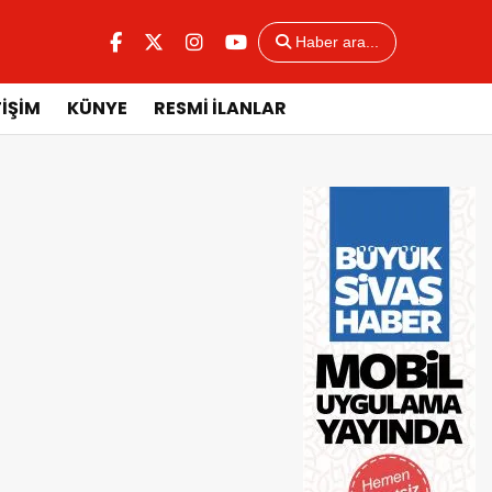
Haber ara...
TİŞİM
KÜNYE
RESMİ İLANLAR