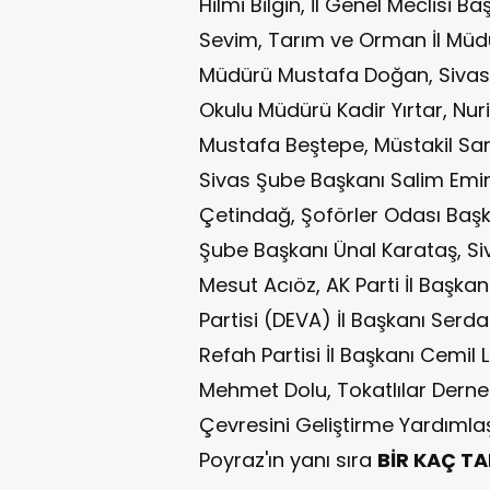
Hilmi Bilgin, İl Genel Meclisi 
Sevim, Tarım ve Orman İl Müdürü
Müdürü Mustafa Doğan, Sivas 
Okulu Müdürü Kadir Yırtar, N
Mustafa Beştepe, Müstakil Sa
Sivas Şube Başkanı Salim Emin
Çetindağ, Şoförler Odası Baş
Şube Başkanı Ünal Karataş, S
Mesut Acıöz, AK Parti İl Başka
Partisi (DEVA) İl Başkanı Serda
Refah Partisi İl Başkanı Cemil
Mehmet Dolu, Tokatlılar Dern
Çevresini Geliştirme Yardıml
Poyraz'ın yanı sıra
BİR KAÇ TAN