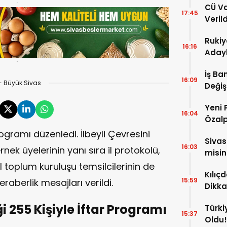
CÜ Va
17:45
Veril
Paza
Rukiy
16:16
Adayl
İş Ba
16:09
- Büyük Sivas
Değiş
Cahit
Yeni 
16:04
Özalp
rogramı düzenledi. İlbeyli Çevresini
Siva
16:03
ek üyelerinin yanı sıra il protokolü,
misin
vil toplum kuruluşu temsilcilerinin de
Kılıç
15:59
raberlik mesajları verildi.
Dikka
Ağırl
ği 255 Kişiyle İftar Programı
Türki
15:37
Oldu!