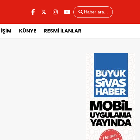
Haber ara...
TİŞİM
KÜNYE
RESMİ İLANLAR