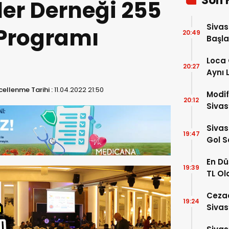
Son 
iler Derneği 255
Sivas
r Programı
20:49
Başla
Loca 
20:27
Aynı 
ellenme Tarihi :
11.04.2022 21:50
Modif
20:12
Sivas
Sivas
19:47
Gol S
En Dü
19:39
TL Ol
Yattı
Ceza
19:24
Sivas