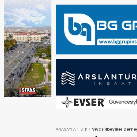
ANASAYFA
STK
Sivas İlbeyliler Dern