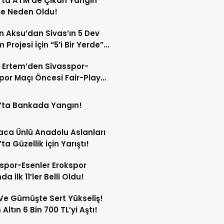
’ta ATM’de Çıkan Yangın
ğe Neden Oldu!
 Aksu’dan Sivas’ın 5 Dev
 Projesi İçin “5’i Bir Yerde”
şımı!
 Ertem’den Sivasspor-
por Maçı Öncesi Fair-Play
!
’ta Bankada Yangın!
ca Ünlü Anadolu Aslanları
ta Güzellik İçin Yarıştı!
spor-Esenler Erokspor
a İlk 11’ler Belli Oldu!
 Ve Gümüşte Sert Yükseliş!
Altın 6 Bin 700 TL’yi Aştı!