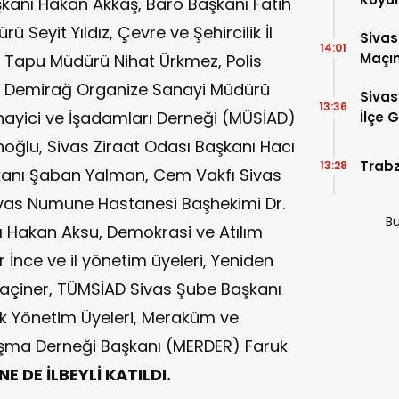
Başkanı Hakan Akkaş, Baro Başkanı Fatih
Oldu!
 Seyit Yıldız, Çevre ve Şehircilik İl
Sivas
14:01
Maçın
Tapu Müdürü Nihat Ürkmez, Polis
Çok A
uri Demirağ Organize Sanayi Müdürü
Sivas
13:36
nayici ve İşadamları Derneği (MÜSİAD)
İlçe 
oğlu, Sivas Ziraat Odası Başkanı Hacı
Trabz
13:28
kanı Şaban Yalman, Cem Vakfı Sivas
ivas Numune Hastanesi Başhekimi Dr.
Bu
nı Hakan Aksu, Demokrasi ve Atılım
r İnce ve il yönetim üyeleri, Yeniden
 Laçiner, TÜMSİAD Sivas Şube Başkanı
ek Yönetim Üyeleri, Meraküm ve
aşma Derneği Başkanı (MERDER) Faruk
E DE İLBEYLİ KATILDI.