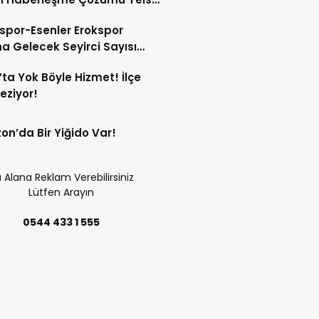
spor-Esenler Erokspor
a Gelecek Seyirci Sayısı
z!
’ta Yok Böyle Hizmet! İlçe
Geziyor!
on’da Bir Yiğido Var!
 Alana Reklam Verebilirsiniz
Lütfen Arayın
0544 433 1 555