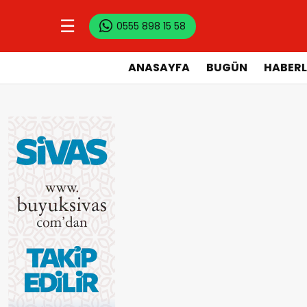
☰
0555 898 15 58
ANASAYFA
BUGÜN
HABERL