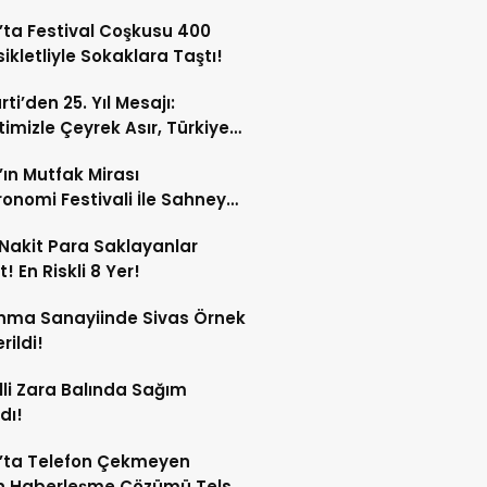
’ta Festival Coşkusu 400
ikletliyle Sokaklara Taştı!
ti’den 25. Yıl Mesajı:
etimizle Çeyrek Asır, Türkiye
eğe Hazır”
’ın Mutfak Mirası
onomi Festivali İle Sahneye
Nakit Para Saklayanlar
! En Riskli 8 Yer!
nma Sanayiinde Sivas Örnek
rildi!
lli Zara Balında Sağım
dı!
’ta Telefon Çekmeyen
n Haberleşme Çözümü Telsiz