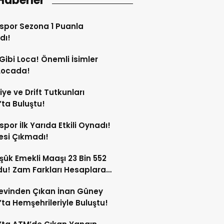
Haberler
spor Sezona 1 Puanla
dı!
Gibi Loca! Önemli İsimler
Locada!
iye ve Drift Tutkunları
’ta Buluştu!
spor İlk Yarıda Etkili Oynadı!
esi Çıkmadı!
şük Emekli Maaşı 23 Bin 552
du! Zam Farkları Hesaplara
!
evinden Çıkan İnan Güney
’ta Hemşehrileriyle Buluştu!