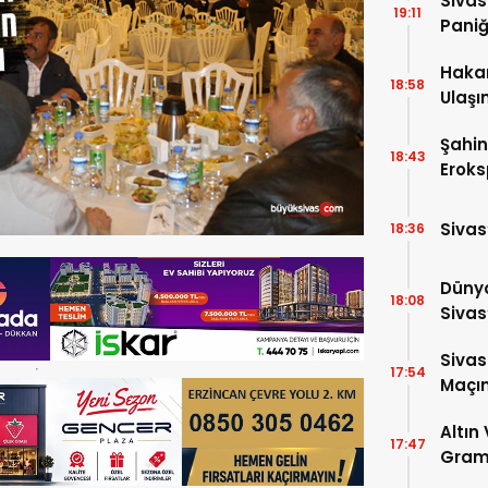
Sivas
19:11
Pani
Hakan
18:58
Ulaşım
Payla
Şahin
18:43
Eroks
Jesti
Sivas
18:36
Dünya
18:08
Sivas’
Sivas
17:54
Maçınd
Altın
17:47
Gram 