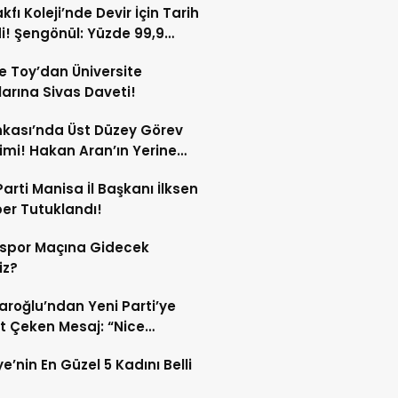
kfı Koleji’nde Devir İçin Tarih
di! Şengönül: Yüzde 99,9
rtesi Tamamlanacak
e Toy’dan Üniversite
arına Sivas Daveti!
nkası’nda Üst Düzey Görev
imi! Hakan Aran’ın Yerine
 Çınar Geliyor!
Parti Manisa İl Başkanı İlksen
er Tutuklandı!
sspor Maçına Gidecek
iz?
daroğlu’ndan Yeni Parti’ye
t Çeken Mesaj: “Nice
ıklardan Arınıp…”
ye’nin En Güzel 5 Kadını Belli