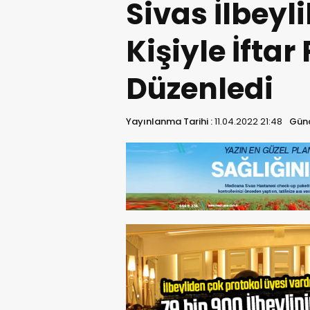
Sivas İlbeyl
Kişiyle İfta
Düzenledi
Yayınlanma Tarihi :
11.04.2022 21:48
Günc