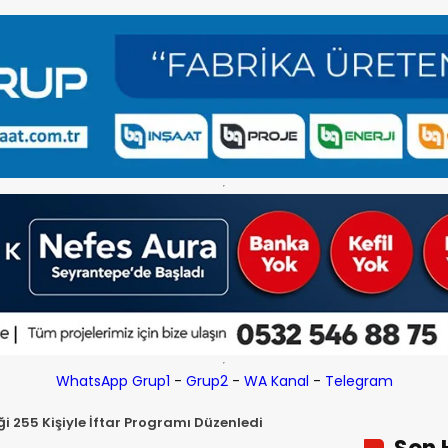
WhatsApp Grup1
-
Grup2
-
WA Kanal
-
Telegram
eği 255 Kişiyle İftar Programı Düzenledi