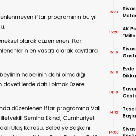
Sivas
15:31
Motos
zenlenmeyen iftar programının bu yıl
u.
AK Par
15:20
“Mill
eleneksel olarak düzenlenen iftar
Gelec
Sivas
enenlerin en vasatı olarak kayıtlara
15:16
Gastr
Çıktı!
Evde 
15:10
lbeylinin haberinin dahi olmadığı
Dikkat
 davetlilerde dahil olmak üzere
Savu
14:19
Göste
nunda düzenlenen iftar programına Vali
Tesci
14:12
Başla
Milletvekili Semiha Ekinci, Cumhuriyet
vekili Ulaş Karasu, Belediye Başkanı
Sivas
14:06
Köyü