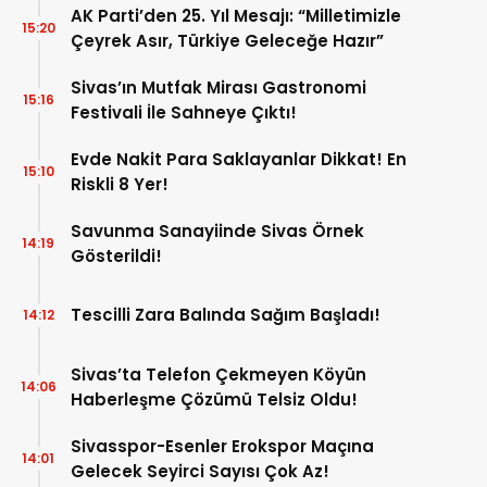
AK Parti’den 25. Yıl Mesajı: “Milletimizle
15:20
Çeyrek Asır, Türkiye Geleceğe Hazır”
Sivas’ın Mutfak Mirası Gastronomi
15:16
Festivali İle Sahneye Çıktı!
Evde Nakit Para Saklayanlar Dikkat! En
15:10
Riskli 8 Yer!
Savunma Sanayiinde Sivas Örnek
14:19
Gösterildi!
Tescilli Zara Balında Sağım Başladı!
14:12
Sivas’ta Telefon Çekmeyen Köyün
14:06
Haberleşme Çözümü Telsiz Oldu!
Sivasspor-Esenler Erokspor Maçına
14:01
Gelecek Seyirci Sayısı Çok Az!