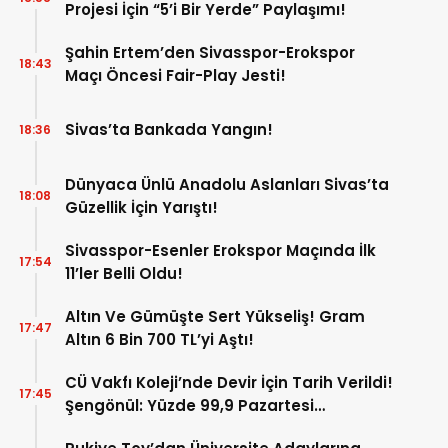
Projesi İçin “5’i Bir Yerde” Paylaşımı!
Şahin Ertem’den Sivasspor-Erokspor
18:43
Maçı Öncesi Fair-Play Jesti!
Sivas’ta Bankada Yangın!
18:36
Dünyaca Ünlü Anadolu Aslanları Sivas’ta
18:08
Güzellik İçin Yarıştı!
Sivasspor-Esenler Erokspor Maçında İlk
17:54
11’ler Belli Oldu!
Altın Ve Gümüşte Sert Yükseliş! Gram
17:47
Altın 6 Bin 700 TL’yi Aştı!
CÜ Vakfı Koleji’nde Devir İçin Tarih Verildi!
17:45
Şengönül: Yüzde 99,9 Pazartesi
Tamamlanacak