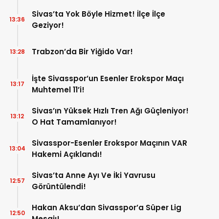
Sivas’ta Yok Böyle Hizmet! İlçe İlçe
13:36
Geziyor!
Trabzon’da Bir Yiğido Var!
13:28
İşte Sivasspor’un Esenler Erokspor Maçı
13:17
Muhtemel 11’i!
Sivas’ın Yüksek Hızlı Tren Ağı Güçleniyor!
13:12
O Hat Tamamlanıyor!
Sivasspor-Esenler Erokspor Maçının VAR
13:04
Hakemi Açıklandı!
Sivas’ta Anne Ayı Ve İki Yavrusu
12:57
Görüntülendi!
Hakan Aksu’dan Sivasspor’a Süper Lig
12:50
Mesajı!