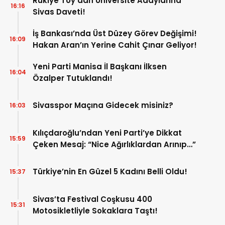
Rukiye Toy’dan Üniversite Adaylarına
16:16
Sivas Daveti!
İş Bankası’nda Üst Düzey Görev Değişimi!
16:09
Hakan Aran’ın Yerine Cahit Çınar Geliyor!
Yeni Parti Manisa İl Başkanı İlksen
16:04
Özalper Tutuklandı!
Sivasspor Maçına Gidecek misiniz?
16:03
Kılıçdaroğlu’ndan Yeni Parti’ye Dikkat
15:59
Çeken Mesaj: “Nice Ağırlıklardan Arınıp…”
Türkiye’nin En Güzel 5 Kadını Belli Oldu!
15:37
Sivas’ta Festival Coşkusu 400
15:31
Motosikletliyle Sokaklara Taştı!