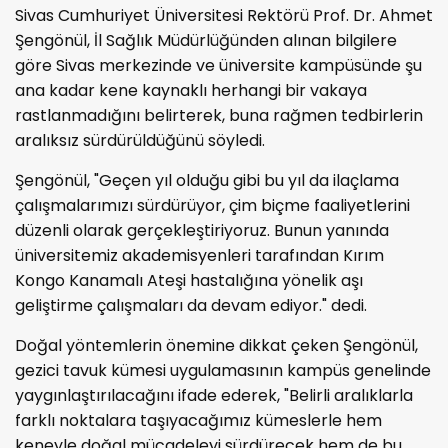
Sivas Cumhuriyet Üniversitesi Rektörü Prof. Dr. Ahmet
Şengönül, İl Sağlık Müdürlüğünden alınan bilgilere
göre Sivas merkezinde ve üniversite kampüsünde şu
ana kadar kene kaynaklı herhangi bir vakaya
rastlanmadığını belirterek, buna rağmen tedbirlerin
aralıksız sürdürüldüğünü söyledi.
Şengönül, "Geçen yıl olduğu gibi bu yıl da ilaçlama
çalışmalarımızı sürdürüyor, çim biçme faaliyetlerini
düzenli olarak gerçekleştiriyoruz. Bunun yanında
üniversitemiz akademisyenleri tarafından Kırım
Kongo Kanamalı Ateşi hastalığına yönelik aşı
geliştirme çalışmaları da devam ediyor." dedi.
Doğal yöntemlerin önemine dikkat çeken Şengönül,
gezici tavuk kümesi uygulamasının kampüs genelinde
yaygınlaştırılacağını ifade ederek, "Belirli aralıklarla
farklı noktalara taşıyacağımız kümeslerle hem
keneyle doğal mücadeleyi sürdürecek hem de bu