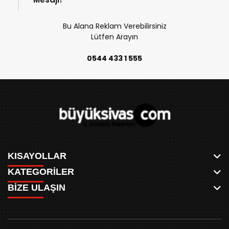
Bu Alana Reklam Verebilirsiniz
Lütfen Arayın
0544 433 1 555
KISAYOLLAR
KATEGORİLER
ANASAYFA
BİZE ULAŞIN
AKSU CANLI
WHATSAPP
MEYDAN CANLI
SPOR
0346 221 00 60
MEDRESELER CANLI
SİYASET
MERAKÜM CANLI
buyuksivashaber@gmail.com