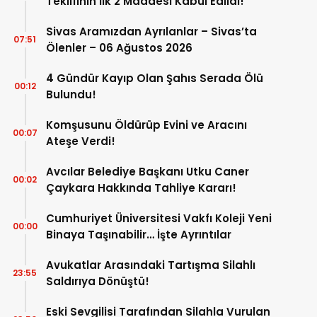
Teklifinin İlk 2 Maddesi Kabul Edildi!
Sivas Aramızdan Ayrılanlar – Sivas’ta
07:51
Ölenler – 06 Ağustos 2026
4 Gündür Kayıp Olan Şahıs Serada Ölü
00:12
Bulundu!
Komşusunu Öldürüp Evini ve Aracını
00:07
Ateşe Verdi!
Avcılar Belediye Başkanı Utku Caner
00:02
Çaykara Hakkında Tahliye Kararı!
Cumhuriyet Üniversitesi Vakfı Koleji Yeni
00:00
Binaya Taşınabilir… İşte Ayrıntılar
Avukatlar Arasındaki Tartışma Silahlı
23:55
Saldırıya Dönüştü!
Eski Sevgilisi Tarafından Silahla Vurulan