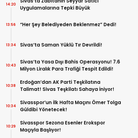
Sivas’ta Zabıtanın Seyyar Satıcı
14:20
Uygulamalarına Tepki Büyük
“Her Şey Belediyeden Beklenmez” Dedi!
13:56
Sivas’ta Saman Yüklü Tır Devrildi!
13:34
Sivas’ta Yasa Dışı Bahis Operasyonu! 7.6
10:43
Milyon Liralık Para Trafiği Tespit Edildi!
Erdoğan’dan AK Parti Teşkilatına
10:38
Talimat! Sivas Teşkilatı Sahaya İniyor!
Sivasspor’un İlk Hafta Maçını Ömer Tolga
10:34
Güldibi Yönetecek!
Sivasspor Sezona Esenler Erokspor
10:29
Maçıyla Başlıyor!