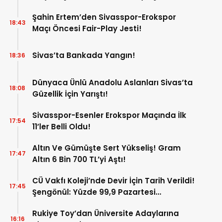
Şahin Ertem’den Sivasspor-Erokspor
18:43
Maçı Öncesi Fair-Play Jesti!
Sivas’ta Bankada Yangın!
18:36
Dünyaca Ünlü Anadolu Aslanları Sivas’ta
18:08
Güzellik İçin Yarıştı!
Sivasspor-Esenler Erokspor Maçında İlk
17:54
11’ler Belli Oldu!
Altın Ve Gümüşte Sert Yükseliş! Gram
17:47
Altın 6 Bin 700 TL’yi Aştı!
CÜ Vakfı Koleji’nde Devir İçin Tarih Verildi!
17:45
Şengönül: Yüzde 99,9 Pazartesi
Tamamlanacak
Rukiye Toy’dan Üniversite Adaylarına
16:16