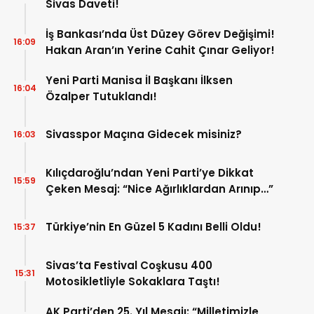
Sivas Daveti!
İş Bankası’nda Üst Düzey Görev Değişimi!
16:09
Hakan Aran’ın Yerine Cahit Çınar Geliyor!
Yeni Parti Manisa İl Başkanı İlksen
16:04
Özalper Tutuklandı!
Sivasspor Maçına Gidecek misiniz?
16:03
Kılıçdaroğlu’ndan Yeni Parti’ye Dikkat
15:59
Çeken Mesaj: “Nice Ağırlıklardan Arınıp…”
Türkiye’nin En Güzel 5 Kadını Belli Oldu!
15:37
Sivas’ta Festival Coşkusu 400
15:31
Motosikletliyle Sokaklara Taştı!
AK Parti’den 25. Yıl Mesajı: “Milletimizle