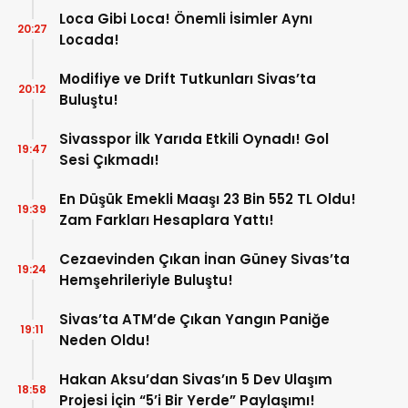
Loca Gibi Loca! Önemli İsimler Aynı
20:27
Locada!
Modifiye ve Drift Tutkunları Sivas’ta
20:12
Buluştu!
Sivasspor İlk Yarıda Etkili Oynadı! Gol
19:47
Sesi Çıkmadı!
En Düşük Emekli Maaşı 23 Bin 552 TL Oldu!
19:39
Zam Farkları Hesaplara Yattı!
Cezaevinden Çıkan İnan Güney Sivas’ta
19:24
Hemşehrileriyle Buluştu!
Sivas’ta ATM’de Çıkan Yangın Paniğe
19:11
Neden Oldu!
Hakan Aksu’dan Sivas’ın 5 Dev Ulaşım
18:58
Projesi İçin “5’i Bir Yerde” Paylaşımı!