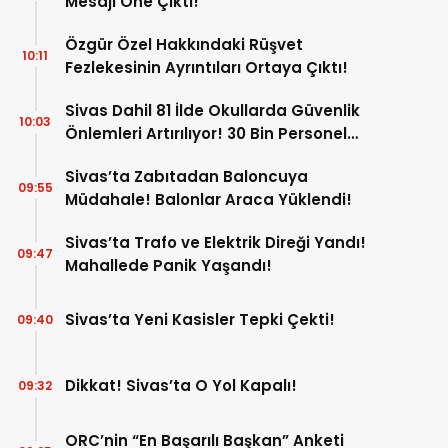
Mesajı Öne Çıktı!
Özgür Özel Hakkındaki Rüşvet
10:11
Fezlekesinin Ayrıntıları Ortaya Çıktı!
Sivas Dahil 81 İlde Okullarda Güvenlik
10:03
Önlemleri Artırılıyor! 30 Bin Personel
Görev Yapacak!
Sivas’ta Zabıtadan Baloncuya
09:55
Müdahale! Balonlar Araca Yüklendi!
Sivas’ta Trafo ve Elektrik Direği Yandı!
09:47
Mahallede Panik Yaşandı!
Sivas’ta Yeni Kasisler Tepki Çekti!
09:40
Dikkat! Sivas’ta O Yol Kapalı!
09:32
ORC’nin “En Başarılı Başkan” Anketi