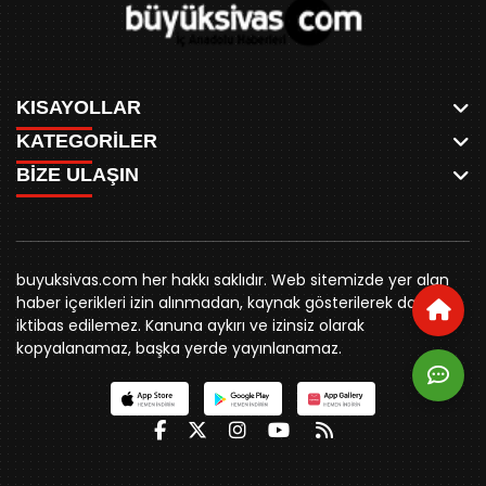
KISAYOLLAR
KATEGORİLER
ANASAYFA
BİZE ULAŞIN
AKSU CANLI
WHATSAPP
MEYDAN CANLI
SPOR
0346 221 00 60
MEDRESELER CANLI
SİYASET
MERAKÜM CANLI
buyuksivashaber@gmail.com
BELEDİYE
YUKARI TEKKE CANLI
buyuksivas.com her hakkı saklıdır. Web sitemizde yer alan
SİVAS VALİLİĞİ
Örtülüpınar Mah. İnönü Bulvarı Özkahya Apt. Kat:3 D:7
KURUMSAL KİMLİK
haber içerikleri izin alınmadan, kaynak gösterilerek dahi
ÜNİVERSİTE
Sivas
REKLAM FİYATLARI
iktibas edilemez. Kanuna aykırı ve izinsiz olarak
KURUMLAR
BİZE ULAŞIN
kopyalanamaz, başka yerde yayınlanamaz.
STK
KÜNYE
YORUM
RESMİ İLANLAR
İLÇELER
GENEL
İÇ ANADOLU