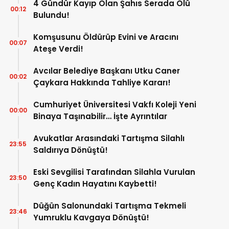
4 Gündür Kayıp Olan Şahıs Serada Ölü
00:12
Bulundu!
Komşusunu Öldürüp Evini ve Aracını
00:07
Ateşe Verdi!
Avcılar Belediye Başkanı Utku Caner
00:02
Çaykara Hakkında Tahliye Kararı!
Cumhuriyet Üniversitesi Vakfı Koleji Yeni
00:00
Binaya Taşınabilir… İşte Ayrıntılar
Avukatlar Arasındaki Tartışma Silahlı
23:55
Saldırıya Dönüştü!
Eski Sevgilisi Tarafından Silahla Vurulan
23:50
Genç Kadın Hayatını Kaybetti!
Düğün Salonundaki Tartışma Tekmeli
23:46
Yumruklu Kavgaya Dönüştü!