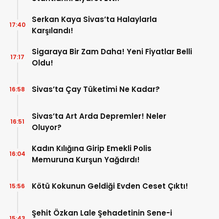
Serkan Kaya Sivas’ta Halaylarla
17:40
Karşılandı!
Sigaraya Bir Zam Daha! Yeni Fiyatlar Belli
17:17
Oldu!
Sivas’ta Çay Tüketimi Ne Kadar?
16:58
Sivas’ta Art Arda Depremler! Neler
16:51
Oluyor?
Kadın Kılığına Girip Emekli Polis
16:04
Memuruna Kurşun Yağdırdı!
Kötü Kokunun Geldiği Evden Ceset Çıktı!
15:56
Şehit Özkan Lale Şehadetinin Sene-i
15:43