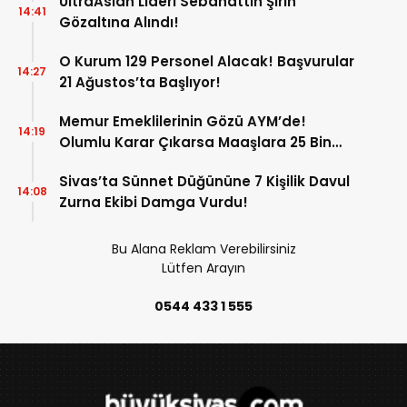
UltraAslan Lideri Sebahattin Şirin
14:41
Gözaltına Alındı!
O Kurum 129 Personel Alacak! Başvurular
14:27
21 Ağustos’ta Başlıyor!
Memur Emeklilerinin Gözü AYM’de!
14:19
Olumlu Karar Çıkarsa Maaşlara 25 Bin
Liralık Artış Gündemde!
Sivas’ta Sünnet Düğününe 7 Kişilik Davul
14:08
Zurna Ekibi Damga Vurdu!
Bu Alana Reklam Verebilirsiniz
Lütfen Arayın
0544 433 1 555