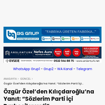
WhatsApp Grup1
-
Grup2
-
WA Kanal
-
Telegram
ANASAYFA
GÜNCEL
Özgür Özel’den Kılıçdaroğlu’na Yanıt: “Sözlerim Parti İçi
Darbecilereydi”
Özgür Özel’den Kılıçdaroğlu’na
Yanıt: “Sözlerim Parti İçi