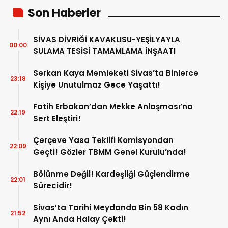
Son Haberler
SİVAS DİVRİĞİ KAVAKLISU-YEŞİLYAYLA
00:00
SULAMA TESİSİ TAMAMLAMA İNŞAATI
Serkan Kaya Memleketi Sivas’ta Binlerce
23:18
Kişiye Unutulmaz Gece Yaşattı!
Fatih Erbakan’dan Mekke Anlaşması’na
22:19
Sert Eleştiri!
Çerçeve Yasa Teklifi Komisyondan
22:09
Geçti! Gözler TBMM Genel Kurulu’nda!
Bölünme Değil! Kardeşliği Güçlendirme
22:01
Sürecidir!
Sivas’ta Tarihi Meydanda Bin 58 Kadın
21:52
Aynı Anda Halay Çekti!