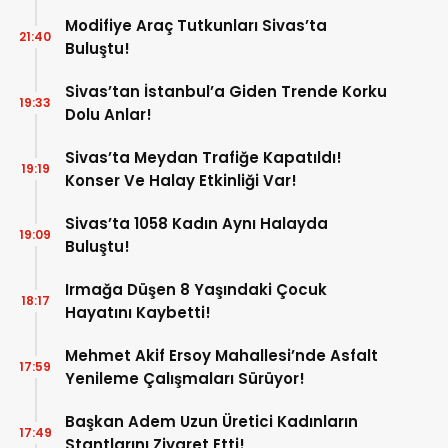
Modifiye Araç Tutkunları Sivas’ta
21:40
Buluştu!
Sivas’tan İstanbul’a Giden Trende Korku
19:33
Dolu Anlar!
Sivas’ta Meydan Trafiğe Kapatıldı!
19:19
Konser Ve Halay Etkinliği Var!
Sivas’ta 1058 Kadın Aynı Halayda
19:09
Buluştu!
Irmağa Düşen 8 Yaşındaki Çocuk
18:17
Hayatını Kaybetti!
Mehmet Akif Ersoy Mahallesi’nde Asfalt
17:59
Yenileme Çalışmaları Sürüyor!
Başkan Adem Uzun Üretici Kadınların
17:49
Stantlarını Ziyaret Etti!