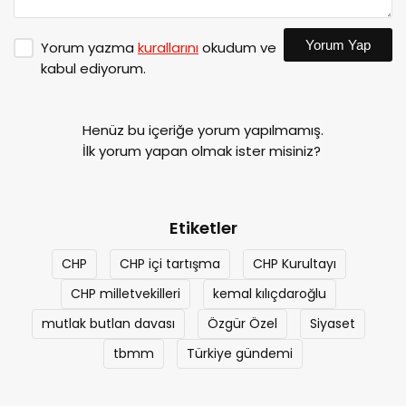
Yorum Yap
Yorum yazma
kurallarını
okudum ve
kabul ediyorum.
Henüz bu içeriğe yorum yapılmamış.
İlk yorum yapan olmak ister misiniz?
Etiketler
CHP
CHP içi tartışma
CHP Kurultayı
CHP milletvekilleri
kemal kılıçdaroğlu
mutlak butlan davası
Özgür Özel
Siyaset
tbmm
Türkiye gündemi