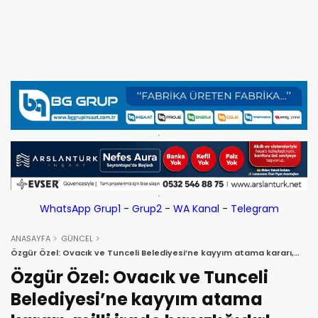
WhatsApp Grup1
-
Grup2
-
WA Kanal
-
Telegram
ANASAYFA
GÜNCEL
Özgür Özel: Ovacık ve Tunceli Belediyesi’ne kayyım atama kararı,
milli irade hırsızlığıdır!
Özgür Özel: Ovacık ve Tunceli
Belediyesi’ne kayyım atama