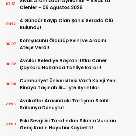
Sivas Aramızdan Ayrılanlar – Sivas’ta
07:51
Ölenler – 06 Ağustos 2026
4 Gündür Kayıp Olan Şahıs Serada Ölü
00:12
Bulundu!
Komşusunu Öldürüp Evini ve Aracını
00:07
Ateşe Verdi!
Avcılar Belediye Başkanı Utku Caner
00:02
Çaykara Hakkında Tahliye Kararı!
Cumhuriyet Üniversitesi Vakfı Koleji Yeni
00:00
Binaya Taşınabilir… İşte Ayrıntılar
Avukatlar Arasındaki Tartışma Silahlı
23:55
Saldırıya Dönüştü!
Eski Sevgilisi Tarafından Silahla Vurulan
23:50
Genç Kadın Hayatını Kaybetti!