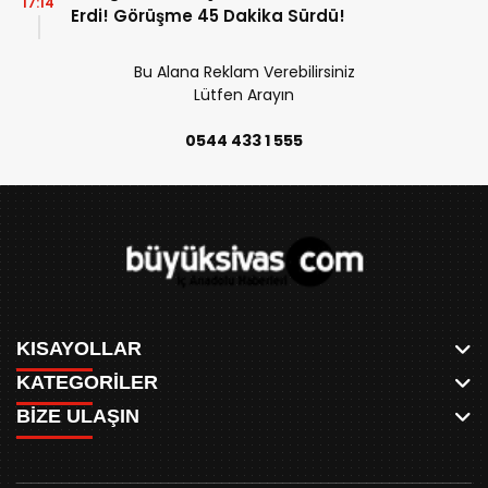
17:14
Erdi! Görüşme 45 Dakika Sürdü!
Bu Alana Reklam Verebilirsiniz
Lütfen Arayın
0544 433 1 555
KISAYOLLAR
KATEGORİLER
ANASAYFA
BİZE ULAŞIN
AKSU CANLI
WHATSAPP
MEYDAN CANLI
SPOR
0346 221 00 60
MEDRESELER CANLI
SİYASET