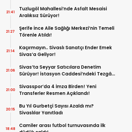
Tuzlugöl Mahallesi’nde Asfalt Mesaisi
21:41
Aralıksız Sürüyor!
Şerife İnce Aile Sağlığı Merkezi’nin Temeli
21:27
Törenle Atıldı!
Kaçırmayın.. Sivaslı Sanatçı Ender Emek
21:14
Sivas’a Geliyor!
Sivas’ta Seyyar Satıcılara Denetim
21:06
Sürüyor! İstasyon Caddesi’ndeki Tezgâh
Kaldırıldı!
Sivasspor’da 4 İmza Birden! Yeni
21:00
Transferler Resmen Açıklandı!
Bu Yıl Gurbetçi Sayısı Azaldı mı?
20:15
Sivaslılar Yanıtladı
Camiler arası futbol turnuvasında ilk
18:48