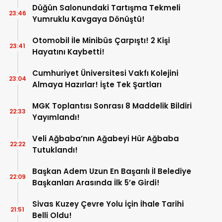
Düğün Salonundaki Tartışma Tekmeli
23:46
Yumruklu Kavgaya Dönüştü!
Otomobil İle Minibüs Çarpıştı! 2 Kişi
23:41
Hayatını Kaybetti!
Cumhuriyet Üniversitesi Vakfı Kolejini
23:04
Almaya Hazırlar! İşte Tek Şartları
MGK Toplantısı Sonrası 8 Maddelik Bildiri
22:33
Yayımlandı!
Veli Ağbaba’nın Ağabeyi Hür Ağbaba
22:22
Tutuklandı!
Başkan Adem Uzun En Başarılı İl Belediye
22:09
Başkanları Arasında İlk 5’e Girdi!
Sivas Kuzey Çevre Yolu İçin İhale Tarihi
21:51
Belli Oldu!