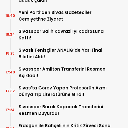
düdük çaldı!
Yeni Parti’den Sivas Gazeteciler
18:40
Cemiyeti’ne Ziyaret
Sivasspor Salih Kavrazlı’yı Kadrosuna
18:34
Kattı!
Sivaslı Tenisçiler ANALİG’de Yarı Final
18:25
Biletini Aldı!
Sivasspor Amilton Transferini Resmen
17:40
Açıkladı!
Sivas’ta Görev Yapan Profesörün Azmi
17:32
Dünya Tıp Literatürüne Girdi!
Sivasspor Burak Kapacak Transferini
17:24
Resmen Duyurdu!
Erdoğan ile Bahçeli’nin Kritik Zirvesi Sona