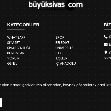
KATEGORİLER
Bİ
0
WHATSAPP
SPOR
SİYASET
BELEDİYE
SİVAS VALİLİĞİ
ÜNİVERSİTE
Ö
KURUMLAR
STK
Siva
YORUM
İLÇELER
GENEL
İÇ ANADOLU
alan haber içerikleri izin alınmadan, kaynak gösterilerek dahi ikti