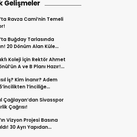
k Gelişmeler
’ta Ravza Cami’nin Temeli
or!
’ta Buğday Tarlasında
n! 20 Dönüm Alan Küle
ü!
kfı Koleji İçin Rektör Ahmet
nül’ün A ve B Planı Hazır!
maç Mağduriyetleri Hızla
sıl İş? Kim İnanır? Adem
ek!
’incilikten 1’inciliğe
ldi!
l Çağlayan’dan Sivasspor
irlik Çağrısı!
’ın Vizyon Projesi Basına
ıldı! 30 Ayrı Yapıdan
acak!