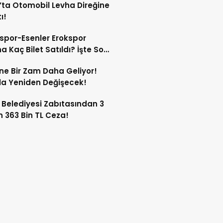
’ta Otomobil Levha Direğine
ı!
spor-Esenler Erokspor
a Kaç Bilet Satıldı? İşte Son
mlar!
ne Bir Zam Daha Geliyor!
a Yeniden Değişecek!
 Belediyesi Zabıtasından 3
n 363 Bin TL Ceza!