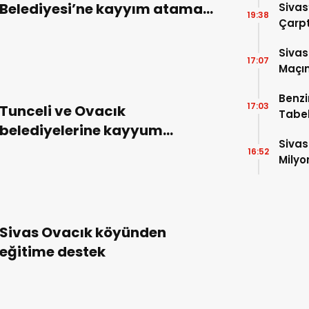
Belediyesi’ne kayyım atama
Sivas
19:38
Çarpt
kararı, milli irade hırsızlığıdır!
Sivas
17:07
Maçın
Raka
Benzi
17:03
Tunceli ve Ovacık
Tabel
belediyelerine kayyum
Sivas
atandı!
16:52
Milyo
Sivas Ovacık köyünden
eğitime destek