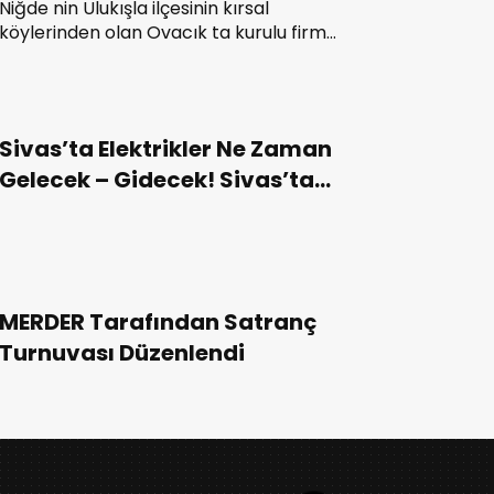
Niğde nin Ulukışla ilçesinin kırsal
köylerinden olan Ovacık ta kurulu firma,
Gürcistan, Nahcivan, İran, Irak ve
Azerbaycan ın aralarında bulunduğu 10
ülkeye turşu ihraç ediyor.
Sivas’ta Elektrikler Ne Zaman
Gelecek – Gidecek! Sivas’ta
Elektrik Kesintisi!
MERDER Tarafından Satranç
Turnuvası Düzenlendi