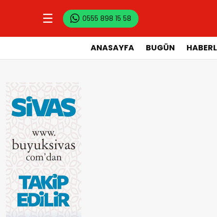
☰
0555 898 15 58
ANASAYFA
BUGÜN
HABERL