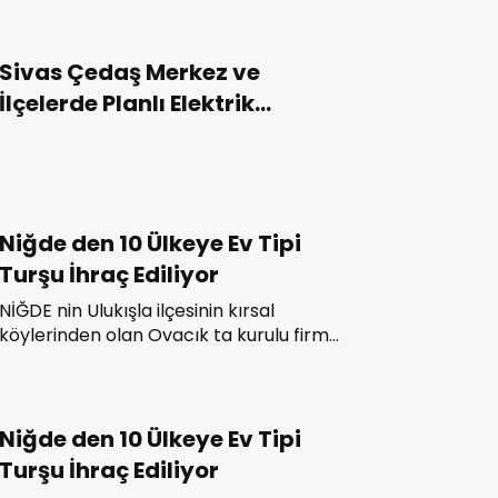
Sivas Çedaş Merkez ve
İlçelerde Planlı Elektrik
Kesintisi Yapacak? Nerede
Saat Kaçta?
Niğde den 10 Ülkeye Ev Tipi
Turşu İhraç Ediliyor
NİĞDE nin Ulukışla ilçesinin kırsal
köylerinden olan Ovacık ta kurulu firma,
Gürcistan, Nahcivan, İran, Irak ve
Azerbaycan ın aralarında bulunduğu 10
ülkeye turşu ihraç ediyor.
Niğde den 10 Ülkeye Ev Tipi
Turşu İhraç Ediliyor