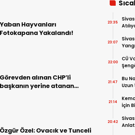
Sıca
Sivas
23:35
Yaban Hayvanları
Atılıy
Fotokapana Yakalandı!
Sivas
23:07
Yangı
Dönd
CÜ Va
22:00
Şengö
Tek A
Görevden alınan CHP’li
Bu Na
Çözm
21:47
başkanın yerine atanan
Uzun 5
Yükse
kaymakam göreve başladı!
Kema
21:14
İçin B
Sivas
20:42
Anlat
Özgür Özel: Ovacık ve Tunceli
Oluş