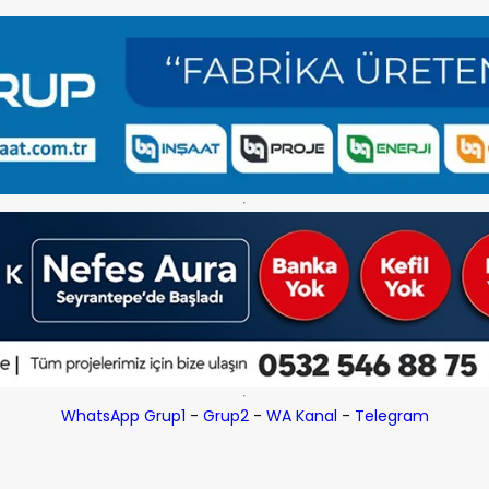
WhatsApp Grup1
-
Grup2
-
WA Kanal
-
Telegram