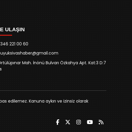
ZE ULAŞIN
346 221 00 60
buyuksivashaber@gmail.com
rtülüpınar Mah. İnönü Bulvarı Özkahya Apt. Kat:3 D:7
s
bas edilemez. Kanuna aykırı ve izinsiz olarak