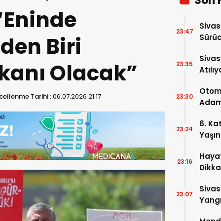
Son 
“Eninde
Sivas
23:47
den Biri
Sürüc
Sivas
anı Olacak”
23:35
Atılıy
Otomo
ellenme Tarihi :
06.07.2026 21:17
23:30
Adam 
6. Ka
23:24
Yaşın
Hayat
23:16
Dikka
Sivas
23:07
Yangı
Dönd