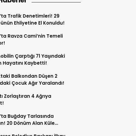
Haberler
’ta Trafik Denetimleri! 29
ünün Ehliyetine El Konuldu!
’ta Ravza Cami’nin Temeli
or!
bilin Çarptığı 71 Yaşındaki
Hayatını Kaybetti!
ttaki Balkondan Düşen 2
daki Çocuk Ağır Yaralandı!
ı Zorlaştıran 4 Ağrıya
t!
’ta Buğday Tarlasında
n! 20 Dönüm Alan Küle
ü!