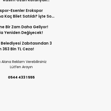
çı Oldu”
spor-Esenler Erokspor
a Kaç Bilet Satıldı? İşte Son
mlar!
ne Bir Zam Daha Geliyor!
a Yeniden Değişecek!
 Belediyesi Zabıtasından 3
n 363 Bin TL Ceza!
 Alana Reklam Verebilirsiniz
Lütfen Arayın
0544 433 1 555