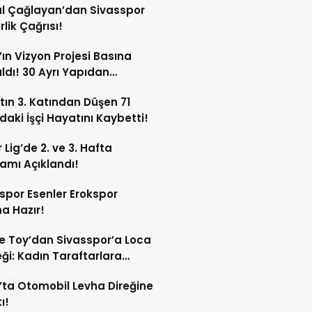
l Çağlayan’dan Sivasspor
irlik Çağrısı!
’ın Vizyon Projesi Basına
ıldı! 30 Ayrı Yapıdan
acak!
tın 3. Katından Düşen 71
daki İşçi Hayatını Kaybetti!
 Lig’de 2. ve 3. Hafta
amı Açıklandı!
spor Esenler Erokspor
a Hazır!
e Toy’dan Sivasspor’a Loca
ği: Kadın Taraftarlara
e Etti
’ta Otomobil Levha Direğine
ı!