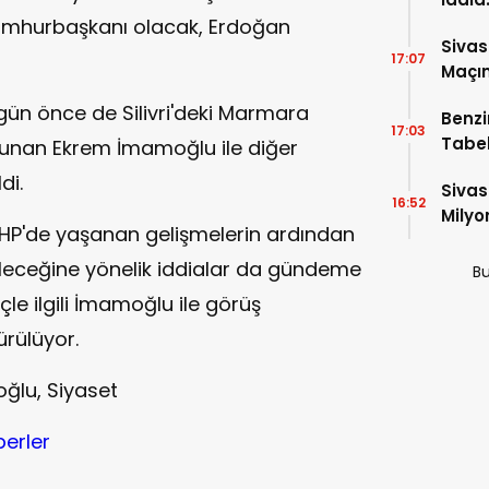
umhurbaşkanı olacak, Erdoğan
İtiraf
Sivas
17:07
Maçın
Raka
gün önce de Silivri'deki Marmara
Benzi
17:03
Tabel
lunan Ekrem İmamoğlu ile diğer
di.
Sivas
16:52
Milyo
P'de yaşanan gelişmelerin ardından
bileceğine yönelik iddialar da gündeme
Bu
eçle ilgili İmamoğlu ile görüş
ürülüyor.
ğlu, Siyaset
berler