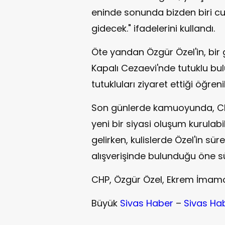
eninde sonunda bizden biri c
gidecek." ifadelerini kullandı.
Öte yandan Özgür Özel'in, bir 
Kapalı Cezaevi'nde tutuklu bu
tutukluları ziyaret ettiği öğrenil
Son günlerde kamuoyunda, CH
yeni bir siyasi oluşum kurula
gelirken, kulislerde Özel'in sür
alışverişinde bulunduğu öne s
CHP, Özgür Özel, Ekrem İmamo
Büyük
Sivas Haber
–
Sivas Ha