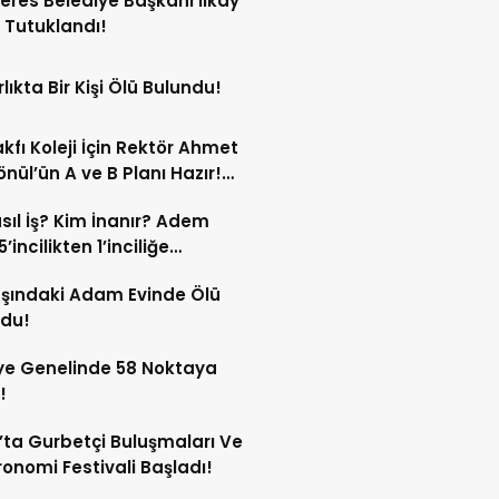
res Belediye Başkanı İlkay
 Tutuklandı!
lıkta Bir Kişi Ölü Bulundu!
kfı Koleji İçin Rektör Ahmet
nül’ün A ve B Planı Hazır!
maç Mağduriyetleri Hızla
sıl İş? Kim İnanır? Adem
ek!
’incilikten 1’inciliğe
ldi!
şındaki Adam Evinde Ölü
ndu!
ye Genelinde 58 Noktaya
!
’ta Gurbetçi Buluşmaları Ve
onomi Festivali Başladı!