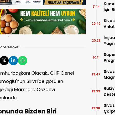
Kema
21:14
İçin B
Sivas
20:42
Anlat
Oluş
İnşaa
20:23
Yaşın
aber Merkezi
Süper
20:11
Progr
Sivas
umhurbaşkanı Olacak.. CHP Genel
19:47
Maçın
moğlu'nun Silivri'de görülen
Rukiy
 geldiği Marmara Cezaevi
19:39
Deste
bulundu.
Hediy
Sivas
19:38
onunda Bizden Biri
Çarpt