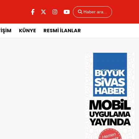
Haber ara...
TİŞİM
KÜNYE
RESMİ İLANLAR