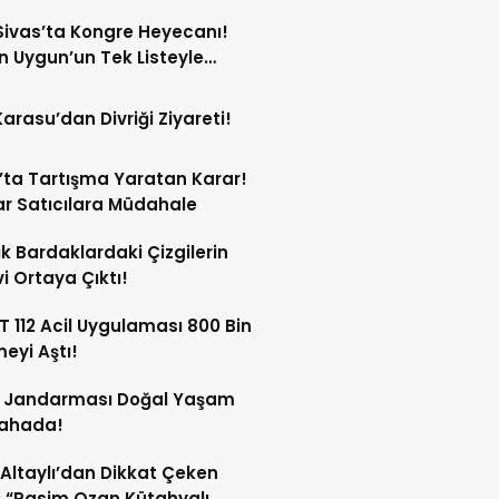
ivas’ta Kongre Heyecanı!
 Uygun’un Tek Listeyle
Olması Bekleniyor!
Karasu’dan Divriği Ziyareti!
’ta Tartışma Yaratan Karar!
r Satıcılara Müdahale
ik Bardaklardaki Çizgilerin
i Ortaya Çıktı!
 112 Acil Uygulaması 800 Bin
meyi Aştı!
s Jandarması Doğal Yaşam
Sahada!
 Altaylı’dan Dikkat Çeken
: “Rasim Ozan Kütahyalı