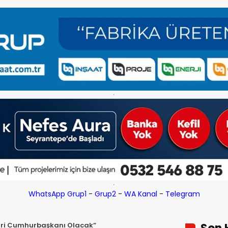
WhatsApp Grup1
-
Grup2
-
WA Kanal
-
Telegram
Biri Cumhurbaşkanı Olacak”