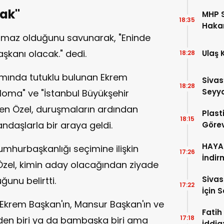
ak"
MHP S
18:35
Hakan
nılmaz olduğunu savunarak, "Eninde
Aday 
kanı olacak." dedi.
Ulaş 
18:28
mında tutuklu bulunan Ekrem
Sivas
18:28
Seyya
loma" ve "İstanbul Büyükşehir
eden Özel, duruşmaların ardından
Plast
18:15
daşlarla bir araya geldi.
Görev
HAYAT
hurbaşkanlığı seçimine ilişkin
17:26
İndir
zel, kimin aday olacağından ziyade
Siva
ğunu belirtti.
17:22
İçin 
Ekrem Başkan'ın, Mansur Başkan'ın ve
Fatih
17:18
izden biri ya da bambaşka biri ama
İddia