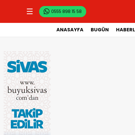
☰
0555 898 15 58
ANASAYFA
BUGÜN
HABERL