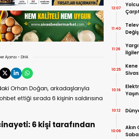
Yolc
12:07
Çarptı
Telev
11:40
Değiş
Başlı
Yargı
11:26
İlgil
er Ajansı - DHA
Kene 
10:25
Sivas
Elekt
daki Orhan Doğan, arkadaşlarıyla
10:16
Yaşın
ohbet ettiği sırada 6 kişinin saldırısına
Kaybe
Dünya
10:12
nayeti: 6 kişi tarafından
Akın 
10:06
Sabah