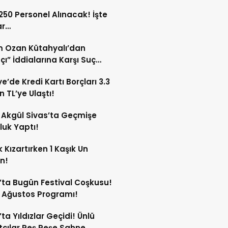
acak”
 250 Personel Alınacak! İşte
ar…
m Ozan Kütahyalı’dan
fçı” İddialarına Karşı Suç
rusu Hamlesi!
ye’de Kredi Kartı Borçları 3.3
n TL’ye Ulaştı!
Akgül Sivas’ta Geçmişe
luk Yaptı!
 Kızartırken 1 Kaşık Un
in!
’ta Bugün Festival Coşkusu!
8 Ağustos Programı!
’ta Yıldızlar Geçidi! Ünlü
çılar Peş Peşe Sahne