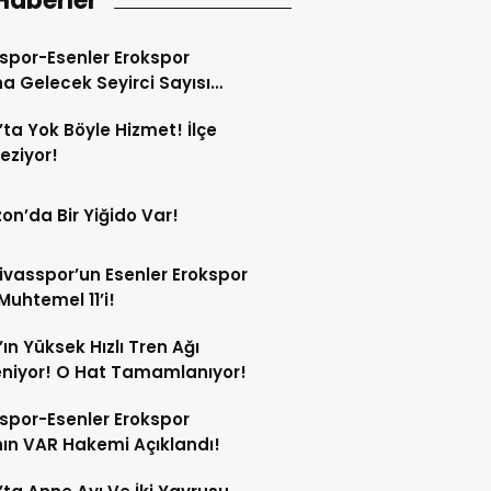
Haberler
spor-Esenler Erokspor
a Gelecek Seyirci Sayısı
z!
’ta Yok Böyle Hizmet! İlçe
Geziyor!
on’da Bir Yiğido Var!
Sivasspor’un Esenler Erokspor
Muhtemel 11’i!
’ın Yüksek Hızlı Tren Ağı
niyor! O Hat Tamamlanıyor!
spor-Esenler Erokspor
ın VAR Hakemi Açıklandı!