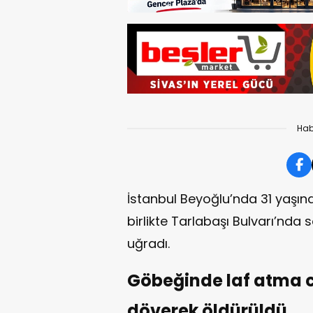
Hab
İstanbul Beyoğlu’nda 31 yaşın
birlikte Tarlabaşı Bulvarı’nda s
uğradı.
Göbeğinde laf atma ci
döverek öldürüldü