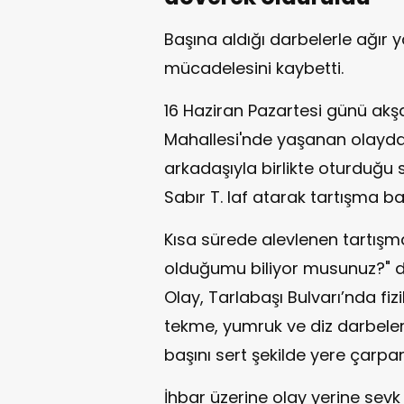
Başına aldığı darbelerle ağı
mücadelesini kaybetti.
16 Haziran Pazartesi günü ak
Mahallesi'nde yaşanan olayda
arkadaşıyla birlikte oturduğu 
Sabır T. laf atarak tartışma baş
Kısa sürede alevlenen tartışma
olduğumu biliyor musunuz?" diy
Olay, Tarlabaşı Bulvarı’nda f
tekme, yumruk ve diz darbeler
başını sert şekilde yere çarpa
İhbar üzerine olay yerine sevk e