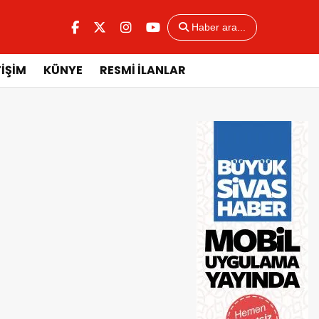
Haber ara...
TİŞİM
KÜNYE
RESMİ İLANLAR