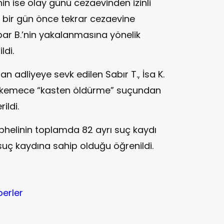
nin ise olay günü cezaevinden izinli
 bir gün önce tekrar cezaevine
ar B.’nin yakalanmasına yönelik
ldi.
an adliyeye sevk edilen Sabır T., İsa K.
 mahkemece “kasten öldürme” suçundan
ildi.
elinin toplamda 82 ayrı suç kaydı
suç kaydına sahip olduğu öğrenildi.
berler