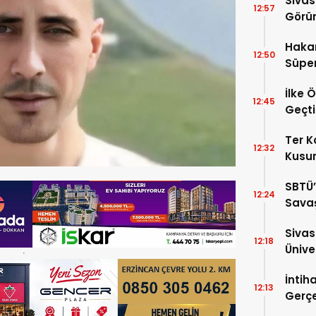
Sivas
12:57
Görün
Haka
12:50
Süper
İlke 
12:45
Geçti
Ter 
12:32
Kusur
SBTÜ’
12:24
Savaş
Yükse
Siva
12:18
Ünive
Araşt
İntih
12:13
Gerçe