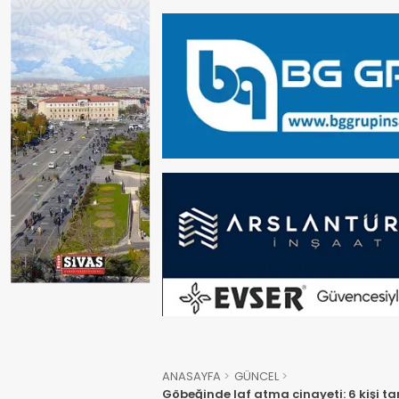
ANASAYFA
GÜNCEL
Göbeğinde laf atma cinayeti: 6 kişi t