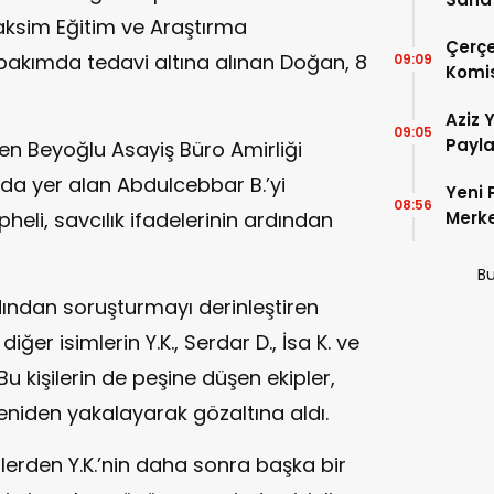
ksim Eğitim ve Araştırma
Alac
Çerçe
 bakımda tedavi altına alınan Doğan, 8
09:09
Komi
Aziz Y
09:05
Payla
n Beyoğlu Asayiş Büro Amirliği
Hakkı
olayda yer alan Abdulcebbar B.’yi
Yeni 
08:56
pheli, savcılık ifadelerinin ardından
Merke
Bu
ndan soruşturmayı derinleştiren
iğer isimlerin Y.K., Serdar D., İsa K. ve
Bu kişilerin de peşine düşen ekipler,
 yeniden yakalayarak gözaltına aldı.
lerden Y.K.’nin daha sonra başka bir