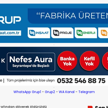
WhatsApp Grup1
-
Grup2
-
WA Kanal
-
Telegram
arafından döverek öldürüldü