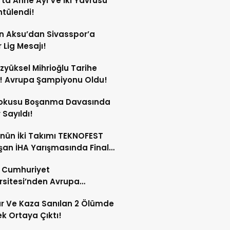
’ta Anne Ayı Ve İki Yavrusu
tülendi!
n Aksu’dan Sivasspor’a
 Lig Mesajı!
Özyüksel Mihrioğlu Tarihe
! Avrupa Şampiyonu Oldu!
Kokusu Boşanma Davasında
 Sayıldı!
nün İki Takımı TEKNOFEST
an İHA Yarışmasında Finale
ldi!
s Cumhuriyet
rsitesi’nden Avrupa
ırma Alanında Büyük Başarı!
ar Ve Kaza Sanılan 2 Ölümde
k Ortaya Çıktı!