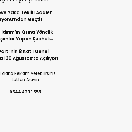
ak!
ve Yasa Teklifi Adalet
syonu’ndan Geçti!
ıldırım’ın Kızına Yönelik
şımlar Yapan Şüpheli
nda Karar!
Parti’nin 8 Katlı Genel
zi 30 Ağustos’ta Açılıyor!
 Alana Reklam Verebilirsiniz
Lütfen Arayın
0544 433 1 555