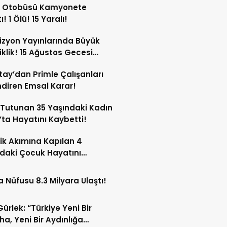
u Otobüsü Kamyonete
! 1 Ölü! 15 Yaralı!
izyon Yayınlarında Büyük
iklik! 15 Ağustos Gecesi
yor!
tay’dan Primle Çalışanları
endiren Emsal Karar!
Tutunan 35 Yaşındaki Kadın
’ta Hayatını Kaybetti!
rik Akımına Kapılan 4
daki Çocuk Hayatını
tti!
 Nüfusu 8.3 Milyara Ulaştı!
Gürlek: “Türkiye Yeni Bir
a, Yeni Bir Aydınlığa