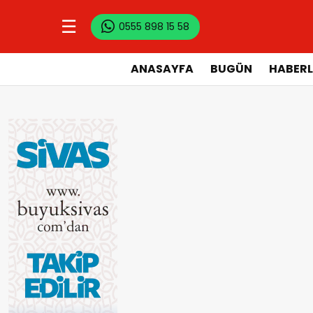
☰
0555 898 15 58
ANASAYFA
BUGÜN
HABERL