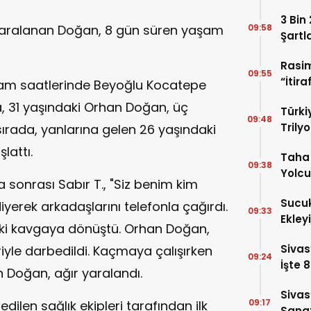
Uyan
3 Bin
r yaralanan Doğan, 8 gün süren yaşam
09:58
Şartl
Rasi
09:55
“İtira
şam saatlerinde Beyoğlu Kocatepe
Duyu
, 31 yaşındaki Orhan Doğan, üç
Türki
09:48
Trilyo
sırada, yanlarına gelen 26 yaşındaki
lattı.
Taha 
09:38
Yolcu
 sonrası Sabır T., "Siz benim kim
Sucuk
erek arkadaşlarını telefonla çağırdı.
09:33
Ekley
iziki kavgaya dönüştü. Orhan Doğan,
Sivas
iyle darbedildi. Kaçmaya çalışırken
09:24
İşte 
n Doğan, ağır yaralandı.
Sivas
09:17
dilen sağlık ekipleri tarafından ilk
Sanat