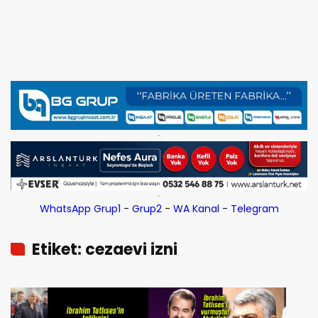
WhatsApp Grup1
-
Grup2
-
WA Kanal
-
Telegram
Etiket: cezaevi izni