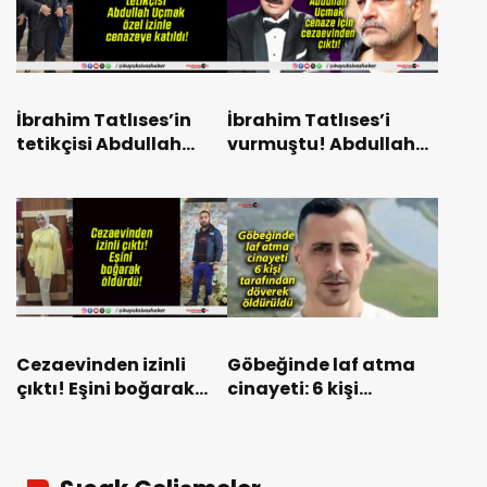
İbrahim Tatlıses’in
İbrahim Tatlıses’i
tetikçisi Abdullah
vurmuştu! Abdullah
Uçmak özel izinle
Uçmak cenaze için
cenazeye katıldı!
cezaevinden çıktı!
Cezaevinden izinli
Göbeğinde laf atma
çıktı! Eşini boğarak
cinayeti: 6 kişi
öldürdü!
tarafından döverek
öldürüldü