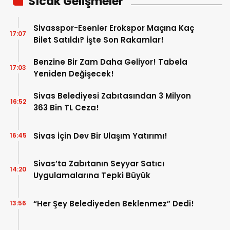
Sıcak Gelişmeler
Sivasspor-Esenler Erokspor Maçına Kaç
17:07
Bilet Satıldı? İşte Son Rakamlar!
Benzine Bir Zam Daha Geliyor! Tabela
17:03
Yeniden Değişecek!
Sivas Belediyesi Zabıtasından 3 Milyon
16:52
363 Bin TL Ceza!
Sivas İçin Dev Bir Ulaşım Yatırımı!
16:45
Sivas’ta Zabıtanın Seyyar Satıcı
14:20
Uygulamalarına Tepki Büyük
“Her Şey Belediyeden Beklenmez” Dedi!
13:56