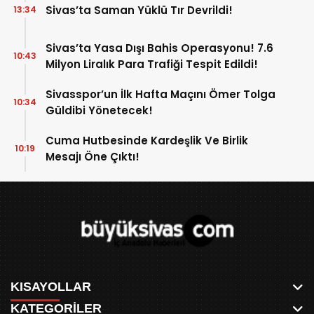
Sivas’ta Saman Yüklü Tır Devrildi!
13:34
Sivas’ta Yasa Dışı Bahis Operasyonu! 7.6
10:43
Milyon Liralık Para Trafiği Tespit Edildi!
Sivasspor’un İlk Hafta Maçını Ömer Tolga
10:34
Güldibi Yönetecek!
Cuma Hutbesinde Kardeşlik Ve Birlik
10:19
Mesajı Öne Çıktı!
KISAYOLLAR
KATEGORİLER