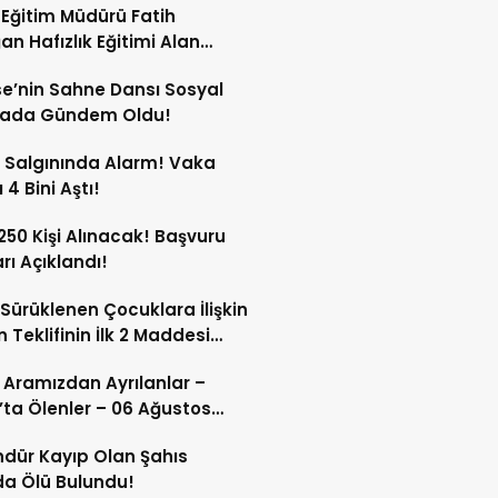
li Eğitim Müdürü Fatih
an Hafızlık Eğitimi Alan
cilerle Buluştu!
e’nin Sahne Dansı Sosyal
ada Gündem Oldu!
 Salgınında Alarm! Vaka
 4 Bini Aştı!
 250 Kişi Alınacak! Başvuru
arı Açıklandı!
Sürüklenen Çocuklara İlişkin
 Teklifinin İlk 2 Maddesi
 Edildi!
 Aramızdan Ayrılanlar –
’ta Ölenler – 06 Ağustos
dür Kayıp Olan Şahıs
a Ölü Bulundu!