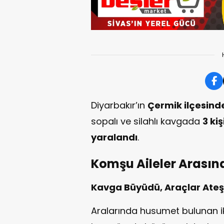
Diyarbakır’ın
Çermik ilçesind
sopalı ve silahlı kavgada
3 kiş
yaralandı
.
Komşu Aileler Arasınd
Kavga Büyüdü, Araçlar Ateşe
Aralarında husumet bulunan ik