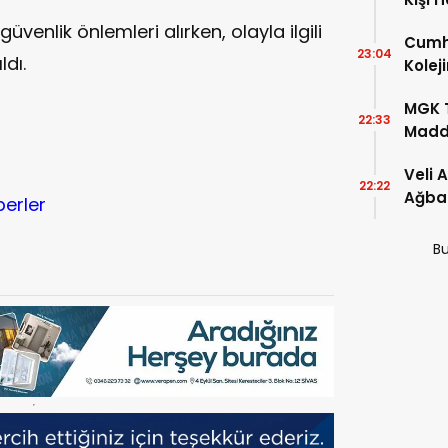
enlik önlemleri alırken, olayla ilgili
Cumhu
23:04
ldı.
Kolej
Şartla
MGK T
22:33
Madde
Veli 
22:22
Ağba
berler
Bu