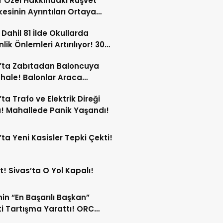
 Özel Hakkındaki Rüşvet
kesinin Ayrıntıları Ortaya
 Dahil 81 İlde Okullarda
lik Önlemleri Artırılıyor! 30
ersonel Görev Yapacak!
’ta Zabıtadan Baloncuya
ale! Balonlar Araca
ndi!
’ta Trafo ve Elektrik Direği
! Mahallede Panik Yaşandı!
’ta Yeni Kasisler Tepki Çekti!
t! Sivas’ta O Yol Kapalı!
in “En Başarılı Başkan”
i Tartışma Yarattı! ORC
şımı Sildi!