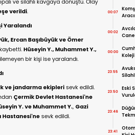
opalı ve silahlı kavgaya dönüştü. Olay
Komşu
şe verildi
.
00:07
Aracı
şi Yaralandı
Avcıl
00:02
Caner
yük, Ercan Başıbüyük ve Ömer
Karar
Cumhu
kaybetti.
Hüseyin Y., Muhammet Y.,
00:00
Kolej
lemeyen bir kişi ise yaralandı.
Ayrınt
Avuka
23:55
dı
Silah
ık ve jandarma ekipleri
sevk edildi.
Eski 
23:50
Vurul
dından
Çermik Devlet Hastanesi'ne
Kaybe
üseyin Y. ve Muhammet Y.
,
Gazi
Düğü
23:46
Tekm
a Hastanesi'ne
sevk edildi.
Dönü
Otomo
23:41
Kişi 