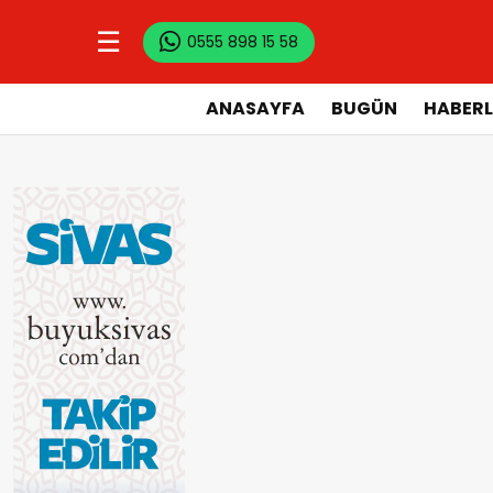
☰
0555 898 15 58
ANASAYFA
BUGÜN
HABERL