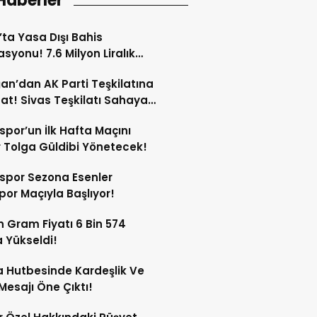
Haberler
’ta Yasa Dışı Bahis
syonu! 7.6 Milyon Liralık
Trafiği Tespit Edildi!
an’dan AK Parti Teşkilatına
at! Sivas Teşkilatı Sahaya
!
spor’un İlk Hafta Maçını
Tolga Güldibi Yönetecek!
spor Sezona Esenler
por Maçıyla Başlıyor!
ın Gram Fiyatı 6 Bin 574
a Yükseldi!
 Hutbesinde Kardeşlik Ve
 Mesajı Öne Çıktı!