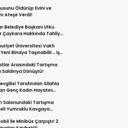
sunu Öldürüp Evini ve
nı Ateşe Verdi!
ar Belediye Başkanı Utku
 Çaykara Hakkında Tahliye
ı!
riyet Üniversitesi Vakfı
i Yeni Binaya Taşınabilir… İşte
ılar
tlar Arasındaki Tartışma
lı Saldırıya Dönüştü!
Sevgilisi Tarafından Silahla
an Genç Kadın Hayatını
tti!
n Salonundaki Tartışma
eli Yumruklu Kavgaya
ştü!
bil İle Minibüs Çarpıştı! 2
Hayatını Kaybetti!