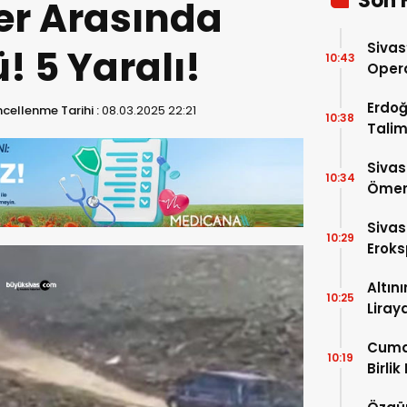
Son 
er Arasında
Sivas
! 5 Yaralı!
10:43
Opera
Para 
Erdoğ
cellenme Tarihi :
08.03.2025 22:21
10:38
Talim
İniyor
Sivas
10:34
Ömer 
Sivas
10:29
Eroks
Altın
10:25
Liray
Cuma
10:19
Birlik