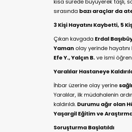
kısa sürede büyüyerek taşlı, s
sırasında
bazı araçlar da ate
3 Kişi Hayatını Kaybetti, 5 Ki
Çıkan kavgada
Erdal Başıbü
Yaman
olay yerinde hayatını 
Efe Y., Yalçın B.
ve ismi öğreni
Yaralılar Hastaneye Kaldırıl
İhbar üzerine olay yerine
sağl
Yaralılar, ilk müdahalenin ar
kaldırıldı.
Durumu ağır olan H
Yaşargil Eğitim ve Araştırm
Soruşturma Başlatıldı