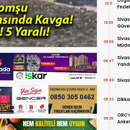
Özgür
10:11
Fezle
Çıktı!
Sivas
10:03
Güven
Bin P
Sivas
09:55
Müdah
Yükle
Sivas
09:47
Yandı
Sivas
09:40
Dikka
09:32
ORC’n
09:25
Anket
Payla