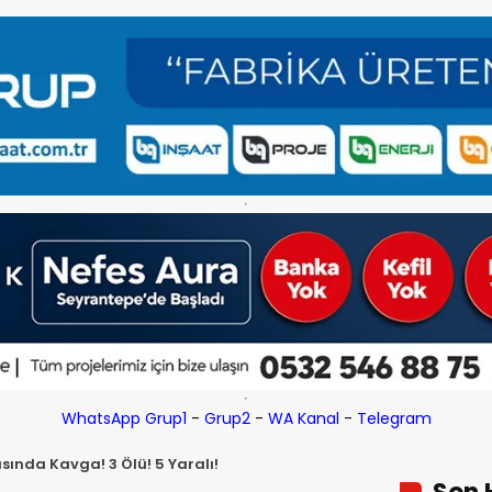
WhatsApp Grup1
-
Grup2
-
WA Kanal
-
Telegram
sında Kavga! 3 Ölü! 5 Yaralı!