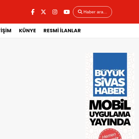
Haber ara...
TİŞİM
KÜNYE
RESMİ İLANLAR