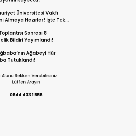
riyet Üniversitesi Vakfı
ini Almaya Hazırlar! İşte Tek
rı
oplantısı Sonrası 8
lik Bildiri Yayımlandı!
Ağbaba’nın Ağabeyi Hür
ba Tutuklandı!
 Alana Reklam Verebilirsiniz
Lütfen Arayın
0544 433 1 555