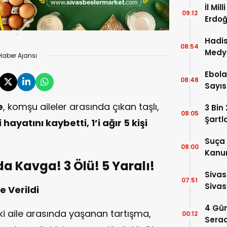
İl Mil
09:12
Erdoğ
Öğren
Hadis
08:54
Medy
Haber Ajansı
Ebola
08:48
Sayısı
e
, komşu aileler arasında çıkan taşlı,
3 Bin
08:05
Şartl
i hayatını kaybetti, 1’i ağır 5 kişi
Suça 
08:00
Kanun
a Kavga! 3 Ölü! 5 Yaralı!
Kabul
Sivas
07:51
Sivas
 Verildi
2026
4 Gün
i aile arasında yaşanan tartışma,
00:12
Serad