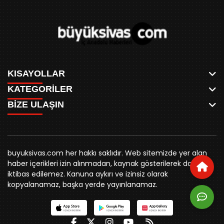
KISAYOLLAR
KATEGORİLER
ANASAYFA
BİZE ULAŞIN
AKSU CANLI
WHATSAPP
MEYDAN CANLI
SPOR
0346 221 00 60
MEDRESELER CANLI
SİYASET
MERAKÜM CANLI
buyuksivashaber@gmail.com
BELEDİYE
YUKARI TEKKE CANLI
buyuksivas.com her hakkı saklıdır. Web sitemizde yer alan
SİVAS VALİLİĞİ
Örtülüpınar Mah. İnönü Bulvarı Özkahya Apt. Kat:3 D:7
KURUMSAL KİMLİK
haber içerikleri izin alınmadan, kaynak gösterilerek dahi
ÜNİVERSİTE
Sivas
REKLAM FİYATLARI
iktibas edilemez. Kanuna aykırı ve izinsiz olarak
KURUMLAR
BİZE ULAŞIN
kopyalanamaz, başka yerde yayınlanamaz.
STK
KÜNYE
YORUM
RESMİ İLANLAR
İLÇELER
GENEL