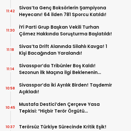
Sivas’ta Genç Boksörlerin Şampiyona
11:42
Heyecanı! 64 İlden 781 Sporcu Katıldı!
İYİ Parti Grup Başkan Vekili Turhan
11:30
Çömez Hakkında Soruşturma Başlatıldı!
Sivas’ta Drift Alanında Silahlı Kavga! 1
11:18
Kişi Bacağından Yaralandı!
Sivasspor’da Tribünler Boş Kaldı!
11:14
Sezonun İlk Maçına İlgi Beklenenin
Altında!
Sivasspor’da İki Ayrılık Birden! Taşdemir
10:58
Açıkladı!
Mustafa Destici’den Çerçeve Yasa
10:45
Tepkisi: “Hiçbir Terör Örgütü
Mensubunun Affedilmesi Kabul
Edilemez”
Terörsüz Türkiye Sürecinde Kritik Eşik!
10:37