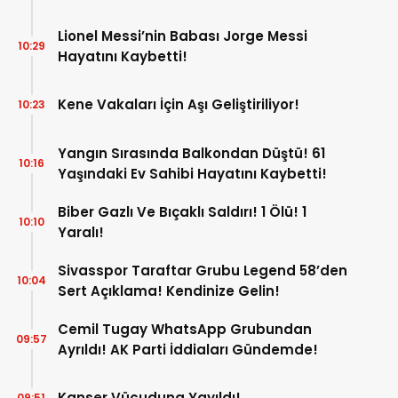
Lionel Messi’nin Babası Jorge Messi
10:29
Hayatını Kaybetti!
Kene Vakaları İçin Aşı Geliştiriliyor!
10:23
Yangın Sırasında Balkondan Düştü! 61
10:16
Yaşındaki Ev Sahibi Hayatını Kaybetti!
Biber Gazlı Ve Bıçaklı Saldırı! 1 Ölü! 1
10:10
Yaralı!
Sivasspor Taraftar Grubu Legend 58’den
10:04
Sert Açıklama! Kendinize Gelin!
Cemil Tugay WhatsApp Grubundan
09:57
Ayrıldı! AK Parti İddiaları Gündemde!
Kanser Vücuduna Yayıldı!
09:51