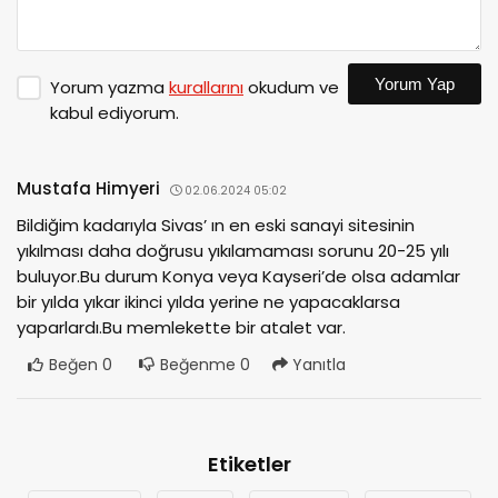
Yorum Yap
Yorum yazma
kurallarını
okudum ve
kabul ediyorum.
Mustafa Himyeri
02.06.2024 05:02
Bildiğim kadarıyla Sivas’ ın en eski sanayi sitesinin
yıkılması daha doğrusu yıkılamaması sorunu 20-25 yılı
buluyor.Bu durum Konya veya Kayseri’de olsa adamlar
bir yılda yıkar ikinci yılda yerine ne yapacaklarsa
yaparlardı.Bu memlekette bir atalet var.
Beğen
0
Beğenme
0
Yanıtla
Etiketler