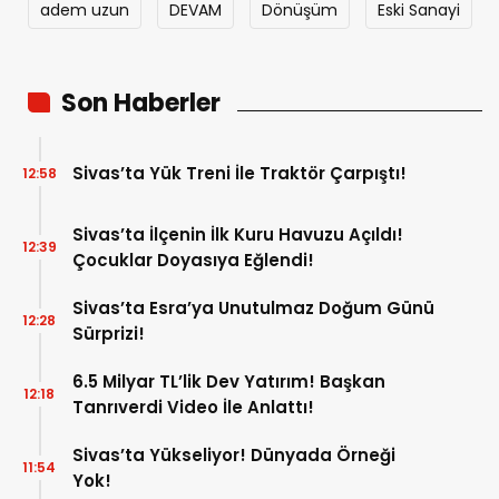
adem uzun
DEVAM
Dönüşüm
Eski Sanayi
Son Haberler
Sivas’ta Yük Treni İle Traktör Çarpıştı!
12:58
Sivas’ta İlçenin İlk Kuru Havuzu Açıldı!
12:39
Çocuklar Doyasıya Eğlendi!
Sivas’ta Esra’ya Unutulmaz Doğum Günü
12:28
Sürprizi!
6.5 Milyar TL’lik Dev Yatırım! Başkan
12:18
Tanrıverdi Video İle Anlattı!
Sivas’ta Yükseliyor! Dünyada Örneği
11:54
Yok!