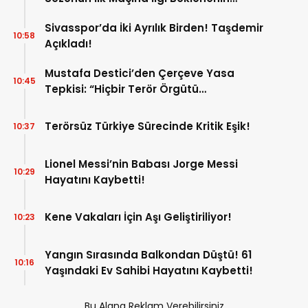
Altında!
Sivasspor’da İki Ayrılık Birden! Taşdemir
10:58
Açıkladı!
Mustafa Destici’den Çerçeve Yasa
10:45
Tepkisi: “Hiçbir Terör Örgütü
Mensubunun Affedilmesi Kabul
Edilemez”
Terörsüz Türkiye Sürecinde Kritik Eşik!
10:37
Lionel Messi’nin Babası Jorge Messi
10:29
Hayatını Kaybetti!
Kene Vakaları İçin Aşı Geliştiriliyor!
10:23
Yangın Sırasında Balkondan Düştü! 61
10:16
Yaşındaki Ev Sahibi Hayatını Kaybetti!
Bu Alana Reklam Verebilirsiniz