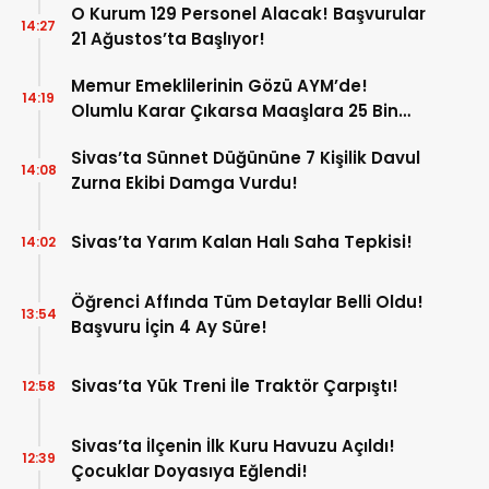
O Kurum 129 Personel Alacak! Başvurular
14:27
21 Ağustos’ta Başlıyor!
Memur Emeklilerinin Gözü AYM’de!
14:19
Olumlu Karar Çıkarsa Maaşlara 25 Bin
Liralık Artış Gündemde!
Sivas’ta Sünnet Düğününe 7 Kişilik Davul
14:08
Zurna Ekibi Damga Vurdu!
Sivas’ta Yarım Kalan Halı Saha Tepkisi!
14:02
Öğrenci Affında Tüm Detaylar Belli Oldu!
13:54
Başvuru İçin 4 Ay Süre!
Sivas’ta Yük Treni İle Traktör Çarpıştı!
12:58
Sivas’ta İlçenin İlk Kuru Havuzu Açıldı!
12:39
Çocuklar Doyasıya Eğlendi!