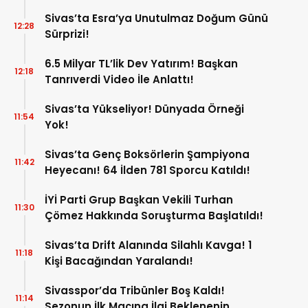
Sivas’ta Esra’ya Unutulmaz Doğum Günü
12:28
Sürprizi!
6.5 Milyar TL’lik Dev Yatırım! Başkan
12:18
Tanrıverdi Video İle Anlattı!
Sivas’ta Yükseliyor! Dünyada Örneği
11:54
Yok!
Sivas’ta Genç Boksörlerin Şampiyona
11:42
Heyecanı! 64 İlden 781 Sporcu Katıldı!
İYİ Parti Grup Başkan Vekili Turhan
11:30
Çömez Hakkında Soruşturma Başlatıldı!
Sivas’ta Drift Alanında Silahlı Kavga! 1
11:18
Kişi Bacağından Yaralandı!
Sivasspor’da Tribünler Boş Kaldı!
11:14
Sezonun İlk Maçına İlgi Beklenenin