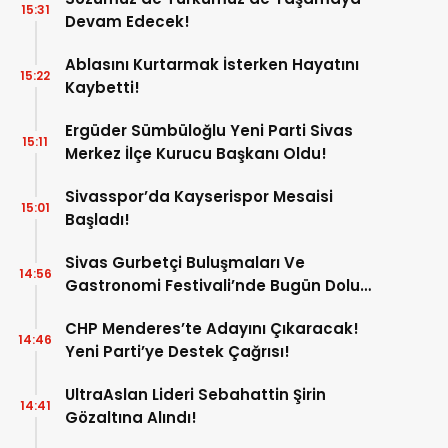
15:31
Devam Edecek!
Ablasını Kurtarmak İsterken Hayatını
15:22
Kaybetti!
Ergüder Sümbüloğlu Yeni Parti Sivas
15:11
Merkez İlçe Kurucu Başkanı Oldu!
Sivasspor’da Kayserispor Mesaisi
15:01
Başladı!
Sivas Gurbetçi Buluşmaları Ve
14:56
Gastronomi Festivali’nde Bugün Dolu
Dolu Program!
CHP Menderes’te Adayını Çıkaracak!
14:46
Yeni Parti’ye Destek Çağrısı!
UltraAslan Lideri Sebahattin Şirin
14:41
Gözaltına Alındı!