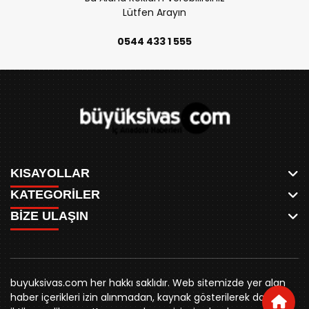
Lütfen Arayın
0544 433 1 555
KISAYOLLAR
KATEGORİLER
ANASAYFA
BİZE ULAŞIN
AKSU CANLI
WHATSAPP
MEYDAN CANLI
SPOR
0346 221 00 60
MEDRESELER CANLI
SİYASET
MERAKÜM CANLI
buyuksivashaber@gmail.com
BELEDİYE
YUKARI TEKKE CANLI
buyuksivas.com her hakkı saklıdır. Web sitemizde yer alan
SİVAS VALİLİĞİ
Örtülüpınar Mah. İnönü Bulvarı Özkahya Apt. Kat:3 D:7
KURUMSAL KİMLİK
haber içerikleri izin alınmadan, kaynak gösterilerek dahi
ÜNİVERSİTE
Sivas