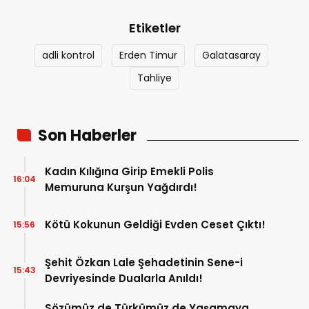
Etiketler
adli kontrol
Erden Timur
Galatasaray
Tahliye
Son Haberler
Kadın Kılığına Girip Emekli Polis
16:04
Memuruna Kurşun Yağdırdı!
Kötü Kokunun Geldiği Evden Ceset Çıktı!
15:56
Şehit Özkan Lale Şehadetinin Sene-i
15:43
Devriyesinde Dualarla Anıldı!
Sözümüz de Türkümüz de Yaşamaya