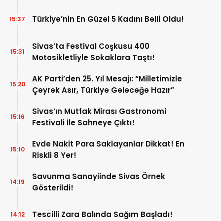
Türkiye’nin En Güzel 5 Kadını Belli Oldu!
15:37
Sivas’ta Festival Coşkusu 400
15:31
Motosikletliyle Sokaklara Taştı!
AK Parti’den 25. Yıl Mesajı: “Milletimizle
15:20
Çeyrek Asır, Türkiye Geleceğe Hazır”
Sivas’ın Mutfak Mirası Gastronomi
15:16
Festivali İle Sahneye Çıktı!
Evde Nakit Para Saklayanlar Dikkat! En
15:10
Riskli 8 Yer!
Savunma Sanayiinde Sivas Örnek
14:19
Gösterildi!
Tescilli Zara Balında Sağım Başladı!
14:12