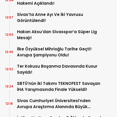
13:04
Hakemi Açıklandı!
Sivas’ta Anne Ayı Ve İki Yavrusu
12:57
Görüntülendi!
Hakan Aksu’dan Sivasspor’a Süper Lig
12:50
Mesajı!
İlke Özyüksel Mihrioğlu Tarihe Geçti!
12:45
Avrupa Şampiyonu Oldu!
Ter Kokusu Boşanma Davasında Kusur
12:32
Sayıldı!
SBTÜ’nün İki Takımı TEKNOFEST Savaşan
12:24
İHA Yarışmasında Finale Yükseldi!
Sivas Cumhuriyet Üniversitesi’nden
12:18
Avrupa Araştırma Alanında Büyük
Başarı!