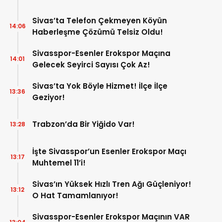
Sivas’ta Telefon Çekmeyen Köyün
14:06
Haberleşme Çözümü Telsiz Oldu!
Sivasspor-Esenler Erokspor Maçına
14:01
Gelecek Seyirci Sayısı Çok Az!
Sivas’ta Yok Böyle Hizmet! İlçe İlçe
13:36
Geziyor!
Trabzon’da Bir Yiğido Var!
13:28
İşte Sivasspor’un Esenler Erokspor Maçı
13:17
Muhtemel 11’i!
Sivas’ın Yüksek Hızlı Tren Ağı Güçleniyor!
13:12
O Hat Tamamlanıyor!
Sivasspor-Esenler Erokspor Maçının VAR