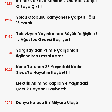
İntihar Ve Kaza Sanılan 2 Ölümde Gerçek
12:13
Ortaya Çıktı!
Yolcu Otobüsü Kamyonete Çarptı! 1 Ölü!
12:07
15 Yaralı!
Televizyon Yayınlarında Büyük Değişiklik!
11:40
15 Ağustos Gecesi Başlıyor!
Yargıtay’dan Primle Çalışanları
11:26
İlgilendiren Emsal Karar!
Kene Tutunan 35 Yaşındaki Kadın
10:25
Sivas’ta Hayatını Kaybetti!
Elektrik Akımına Kapılan 4 Yaşındaki
10:16
Çocuk Hayatını Kaybetti!
Dünya Nüfusu 8.3 Milyara Ulaştı!
10:12