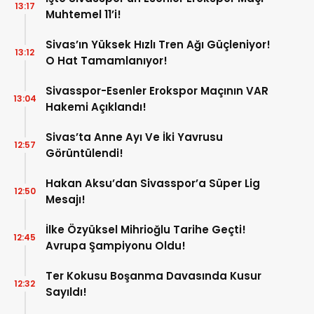
13:17
Muhtemel 11’i!
Sivas’ın Yüksek Hızlı Tren Ağı Güçleniyor!
13:12
O Hat Tamamlanıyor!
Sivasspor-Esenler Erokspor Maçının VAR
13:04
Hakemi Açıklandı!
Sivas’ta Anne Ayı Ve İki Yavrusu
12:57
Görüntülendi!
Hakan Aksu’dan Sivasspor’a Süper Lig
12:50
Mesajı!
İlke Özyüksel Mihrioğlu Tarihe Geçti!
12:45
Avrupa Şampiyonu Oldu!
Ter Kokusu Boşanma Davasında Kusur
12:32
Sayıldı!