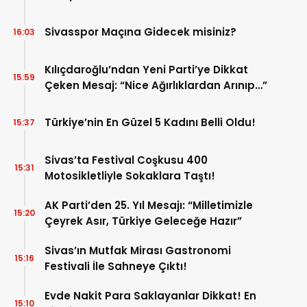
Sivasspor Maçına Gidecek misiniz?
16:03
Kılıçdaroğlu’ndan Yeni Parti’ye Dikkat
15:59
Çeken Mesaj: “Nice Ağırlıklardan Arınıp…”
Türkiye’nin En Güzel 5 Kadını Belli Oldu!
15:37
Sivas’ta Festival Coşkusu 400
15:31
Motosikletliyle Sokaklara Taştı!
AK Parti’den 25. Yıl Mesajı: “Milletimizle
15:20
Çeyrek Asır, Türkiye Geleceğe Hazır”
Sivas’ın Mutfak Mirası Gastronomi
15:16
Festivali İle Sahneye Çıktı!
Evde Nakit Para Saklayanlar Dikkat! En
15:10