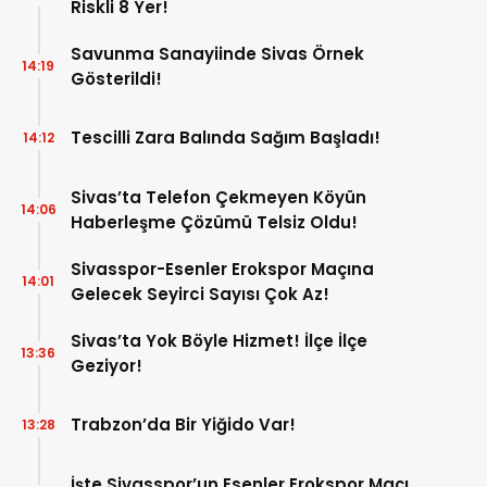
Riskli 8 Yer!
Savunma Sanayiinde Sivas Örnek
14:19
Gösterildi!
Tescilli Zara Balında Sağım Başladı!
14:12
Sivas’ta Telefon Çekmeyen Köyün
14:06
Haberleşme Çözümü Telsiz Oldu!
Sivasspor-Esenler Erokspor Maçına
14:01
Gelecek Seyirci Sayısı Çok Az!
Sivas’ta Yok Böyle Hizmet! İlçe İlçe
13:36
Geziyor!
Trabzon’da Bir Yiğido Var!
13:28
İşte Sivasspor’un Esenler Erokspor Maçı