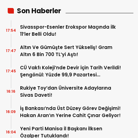
Son Haberler
Sivasspor-Esenler Erokspor Maçında İlk
17:54
11’ler Belli Oldu!
Altın Ve Gümüşte Sert Yükseliş! Gram
17:47
Altın 6 Bin 700 TL’yi Aştı!
CÜ Vakfı Koleji’nde Devir İçin Tarih Verildi!
17:45
Şengönül: Yüzde 99,9 Pazartesi
Tamamlanacak
Rukiye Toy’dan Üniversite Adaylarına
16:16
Sivas Daveti!
İş Bankası’nda Üst Düzey Görev Değişimi!
16:09
Hakan Aran’ın Yerine Cahit Çınar Geliyor!
Yeni Parti Manisa İl Başkanı İlksen
16:04
Özalper Tutuklandı!