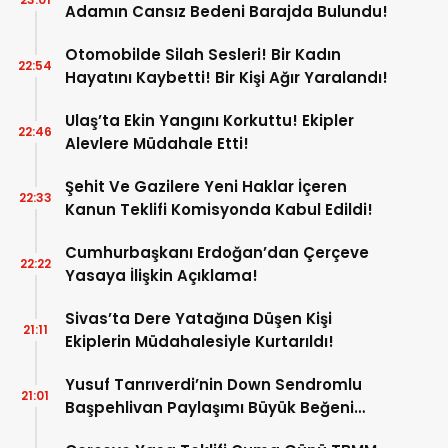
Adamın Cansız Bedeni Barajda Bulundu!
Otomobilde Silah Sesleri! Bir Kadın
22:54
Hayatını Kaybetti! Bir Kişi Ağır Yaralandı!
Ulaş’ta Ekin Yangını Korkuttu! Ekipler
22:46
Alevlere Müdahale Etti!
Şehit Ve Gazilere Yeni Haklar İçeren
22:33
Kanun Teklifi Komisyonda Kabul Edildi!
Cumhurbaşkanı Erdoğan’dan Çerçeve
22:22
Yasaya İlişkin Açıklama!
Sivas’ta Dere Yatağına Düşen Kişi
21:11
Ekiplerin Müdahalesiyle Kurtarıldı!
Yusuf Tanrıverdi’nin Down Sendromlu
21:01
Başpehlivan Paylaşımı Büyük Beğeni
Topladı!