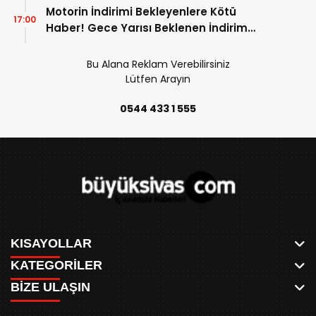
Motorin İndirimi Bekleyenlere Kötü
17:00
Haber! Gece Yarısı Beklenen İndirim
Pompaya Yansımayacak!
Bu Alana Reklam Verebilirsiniz
Lütfen Arayın
0544 433 1 555
KISAYOLLAR
KATEGORİLER
ANASAYFA
BİZE ULAŞIN
AKSU CANLI
WHATSAPP
MEYDAN CANLI
SPOR