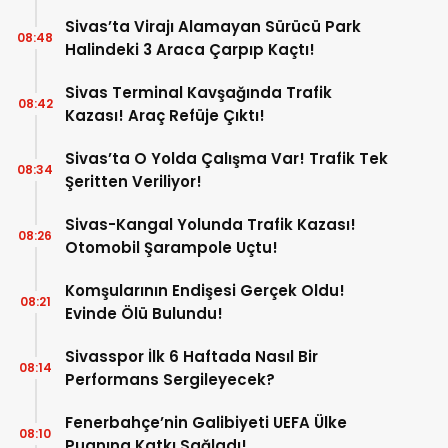
İdama da Razıyım”
Sivas’ta Virajı Alamayan Sürücü Park
08:48
Halindeki 3 Araca Çarpıp Kaçtı!
Sivas Terminal Kavşağında Trafik
08:42
Kazası! Araç Refüje Çıktı!
Sivas’ta O Yolda Çalışma Var! Trafik Tek
08:34
Şeritten Veriliyor!
Sivas-Kangal Yolunda Trafik Kazası!
08:26
Otomobil Şarampole Uçtu!
Komşularının Endişesi Gerçek Oldu!
08:21
Evinde Ölü Bulundu!
Sivasspor İlk 6 Haftada Nasıl Bir
08:14
Performans Sergileyecek?
Fenerbahçe’nin Galibiyeti UEFA Ülke
08:10
Puanına Katkı Sağladı!