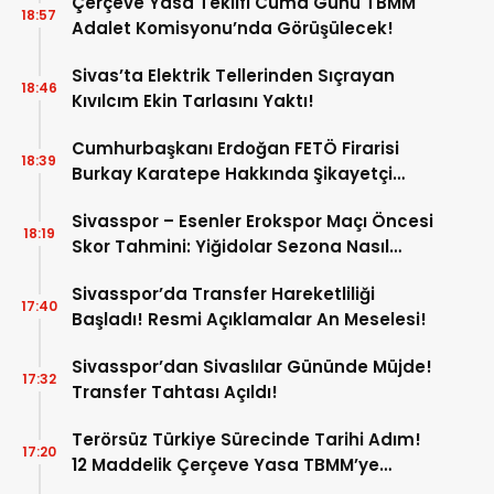
Çerçeve Yasa Teklifi Cuma Günü TBMM
18:57
Adalet Komisyonu’nda Görüşülecek!
Sivas’ta Elektrik Tellerinden Sıçrayan
18:46
Kıvılcım Ekin Tarlasını Yaktı!
Cumhurbaşkanı Erdoğan FETÖ Firarisi
18:39
Burkay Karatepe Hakkında Şikayetçi
Oldu!
Sivasspor – Esenler Erokspor Maçı Öncesi
18:19
Skor Tahmini: Yiğidolar Sezona Nasıl
Başlayacak?
Sivasspor’da Transfer Hareketliliği
17:40
Başladı! Resmi Açıklamalar An Meselesi!
Sivasspor’dan Sivaslılar Gününde Müjde!
17:32
Transfer Tahtası Açıldı!
Terörsüz Türkiye Sürecinde Tarihi Adım!
17:20
12 Maddelik Çerçeve Yasa TBMM’ye
Sunuldu!