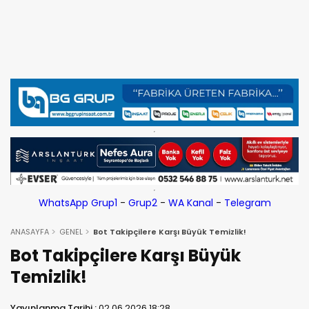
WhatsApp Grup1
-
Grup2
-
WA Kanal
-
Telegram
ANASAYFA
GENEL
Bot Takipçilere Karşı Büyük Temizlik!
Bot Takipçilere Karşı Büyük
Temizlik!
Yayınlanma Tarihi :
02.06.2026 18:28