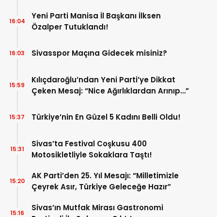
Yeni Parti Manisa İl Başkanı İlksen
16:04
Özalper Tutuklandı!
Sivasspor Maçına Gidecek misiniz?
16:03
Kılıçdaroğlu’ndan Yeni Parti’ye Dikkat
15:59
Çeken Mesaj: “Nice Ağırlıklardan Arınıp…”
Türkiye’nin En Güzel 5 Kadını Belli Oldu!
15:37
Sivas’ta Festival Coşkusu 400
15:31
Motosikletliyle Sokaklara Taştı!
AK Parti’den 25. Yıl Mesajı: “Milletimizle
15:20
Çeyrek Asır, Türkiye Geleceğe Hazır”
Sivas’ın Mutfak Mirası Gastronomi
15:16