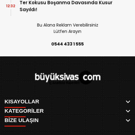
Ter Kokusu Boşanma Davasında Kusur
12:32
Sayıldı!
Bu Alana Reklam Verebilirsiniz
Lütfen Arayın
0544 433 1 555
KISAYOLLAR
KATEGORİLER
ANASAYFA
BİZE ULAŞIN
AKSU CANLI
WHATSAPP
MEYDAN CANLI
SPOR
0346 221 00 60