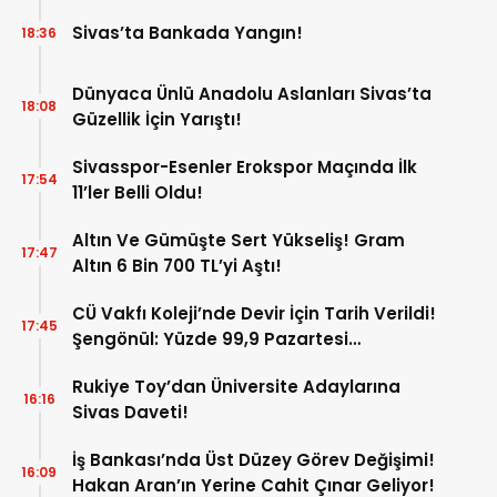
Sivas’ta Bankada Yangın!
18:36
Dünyaca Ünlü Anadolu Aslanları Sivas’ta
18:08
Güzellik İçin Yarıştı!
Sivasspor-Esenler Erokspor Maçında İlk
17:54
11’ler Belli Oldu!
Altın Ve Gümüşte Sert Yükseliş! Gram
17:47
Altın 6 Bin 700 TL’yi Aştı!
CÜ Vakfı Koleji’nde Devir İçin Tarih Verildi!
17:45
Şengönül: Yüzde 99,9 Pazartesi
Tamamlanacak
Rukiye Toy’dan Üniversite Adaylarına
16:16
Sivas Daveti!
İş Bankası’nda Üst Düzey Görev Değişimi!
16:09
Hakan Aran’ın Yerine Cahit Çınar Geliyor!