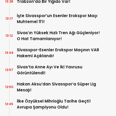
Trabzon’da Bir Yiğido Var!
13:28
İşte Sivasspor’un Esenler Erokspor Maçı
13:17
Muhtemel 11’i!
Sivas’ın Yüksek Hızlı Tren Ağı Güçleniyor!
13:12
O Hat Tamamlanıyor!
Sivasspor-Esenler Erokspor Maçının VAR
13:04
Hakemi Açıklandı!
Sivas’ta Anne Ayı Ve İki Yavrusu
12:57
Görüntülendi!
Hakan Aksu’dan Sivasspor’a Süper Lig
12:50
Mesajı!
İlke Özyüksel Mihrioğlu Tarihe Geçti!
12:45
Avrupa Şampiyonu Oldu!