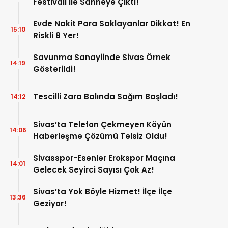
Festivali İle Sahneye Çıktı!
Evde Nakit Para Saklayanlar Dikkat! En
15:10
Riskli 8 Yer!
Savunma Sanayiinde Sivas Örnek
14:19
Gösterildi!
Tescilli Zara Balında Sağım Başladı!
14:12
Sivas’ta Telefon Çekmeyen Köyün
14:06
Haberleşme Çözümü Telsiz Oldu!
Sivasspor-Esenler Erokspor Maçına
14:01
Gelecek Seyirci Sayısı Çok Az!
Sivas’ta Yok Böyle Hizmet! İlçe İlçe
13:36
Geziyor!