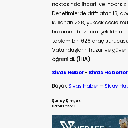
noktasında ihbarlı ve ihbarsız 
Denetimlerde drift atan 13, aba
kullanan 228, yüksek sesle m
huzurunu bozacak şekilde araç
toplam bin 626 araç sürücüsü
Vatandaşların huzur ve güvenl
öğrenildi.
(İHA)
Sivas Haber
–
Sivas Haberle
Büyük
Sivas Haber
–
Sivas Ha
Şenay Şimşek
Haber Editörü