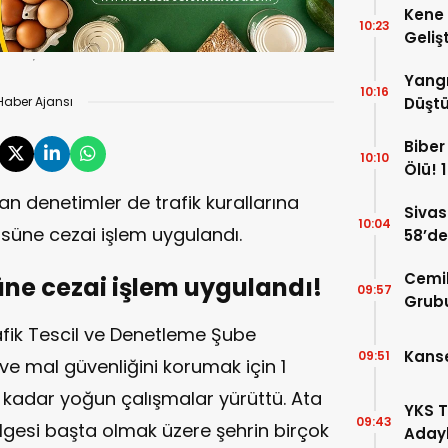
Kene 
10:23
Gelişt
Yangı
10:16
Haber Ajansı
Düştü
Hayat
Biber 
10:10
Ölü! 1
lan denetimler de trafik kurallarına
Sivas
10:04
üne cezai işlem uygulandı.
58’de
Gelin
Cemi
üne cezai işlem uygulandı!
09:57
Grubu
İddia
afik Tescil ve Denetleme Şube
Kanse
09:51
 ve mal güvenliğini korumak için 1
kadar yoğun çalışmalar yürüttü. Ata
YKS T
09:43
ölgesi başta olmak üzere şehrin birçok
Adayl