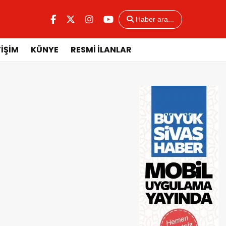
Haber ara...
TİŞİM
KÜNYE
RESMİ İLANLAR