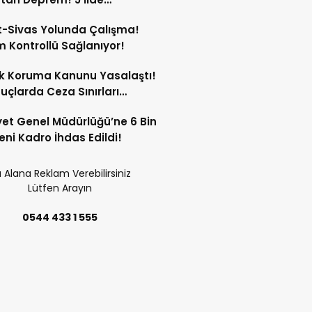
dildi!
-Sivas Yolunda Çalışma!
m Kontrollü Sağlanıyor!
k Koruma Kanunu Yasalaştı!
Suçlarda Ceza Sınırları
tildi!
et Genel Müdürlüğü’ne 6 Bin
eni Kadro İhdas Edildi!
 Alana Reklam Verebilirsiniz
Lütfen Arayın
0544 433 1 555