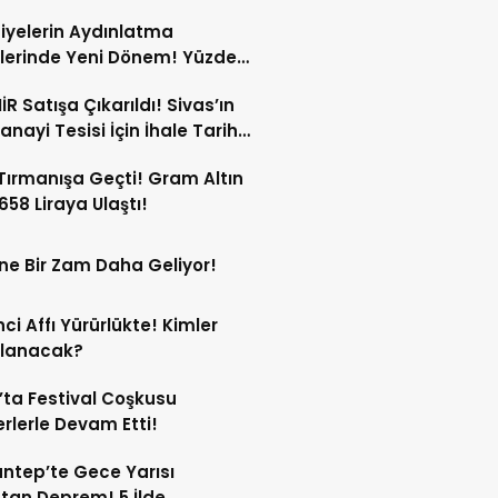
or!
iyelerin Aydınlatma
lerinde Yeni Dönem! Yüzde
 Varan Kesinti!
İR Satışa Çıkarıldı! Sivas’ın
anayi Tesisi İçin İhale Tarihi
Oldu!
 Tırmanışa Geçti! Gram Altın
 658 Liraya Ulaştı!
ne Bir Zam Daha Geliyor!
ci Affı Yürürlükte! Kimler
rlanacak?
’ta Festival Coşkusu
rlerle Devam Etti!
ntep’te Gece Yarısı
tan Deprem! 5 İlde