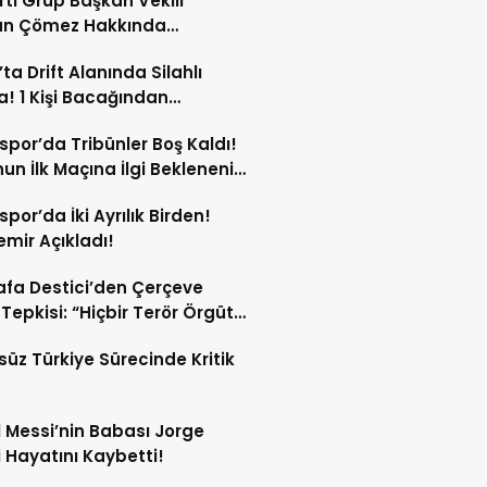
arti Grup Başkan Vekili
an Çömez Hakkında
turma Başlatıldı!
’ta Drift Alanında Silahlı
! 1 Kişi Bacağından
andı!
spor’da Tribünler Boş Kaldı!
un İlk Maçına İlgi Beklenenin
da!
spor’da İki Ayrılık Birden!
mir Açıkladı!
fa Destici’den Çerçeve
Tepkisi: “Hiçbir Terör Örgütü
ubunun Affedilmesi Kabul
süz Türkiye Sürecinde Kritik
mez”
l Messi’nin Babası Jorge
 Hayatını Kaybetti!