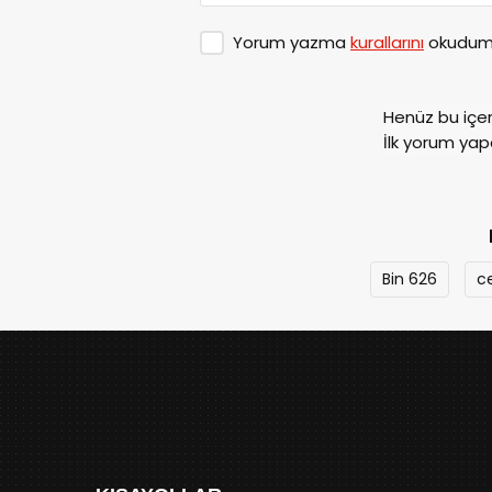
Yorum yazma
kurallarını
okudum 
Henüz bu içe
İlk yorum yap
Bin 626
c