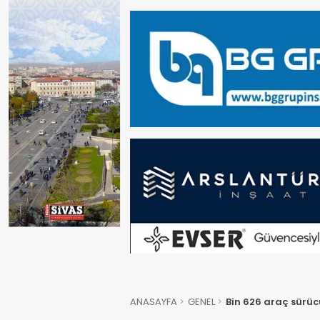
ANASAYFA
GENEL
Bin 626 araç sürüc