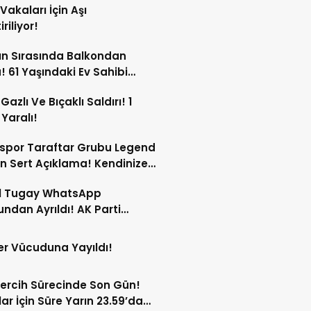
Vakaları İçin Aşı
iriliyor!
n Sırasında Balkondan
! 61 Yaşındaki Ev Sahibi
ını Kaybetti!
Gazlı Ve Bıçaklı Saldırı! 1
 Yaralı!
spor Taraftar Grubu Legend
n Sert Açıklama! Kendinize
!
l Tugay WhatsApp
ndan Ayrıldı! AK Parti
ları Gündemde!
r Vücuduna Yayıldı!
ercih Sürecinde Son Gün!
ar İçin Süre Yarın 23.59’da