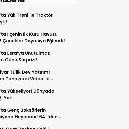
Haberler
’ta Yük Treni İle Traktör
ştı!
’ta İlçenin İlk Kuru Havuzu
ı! Çocuklar Doyasıya Eğlendi!
’ta Esra’ya Unutulmaz
 Günü Sürprizi!
lyar TL’lik Dev Yatırım!
n Tanrıverdi Video İle
tı!
’ta Yükseliyor! Dünyada
i Yok!
’ta Genç Boksörlerin
yona Heyecanı! 64 İlden
porcu Katıldı!