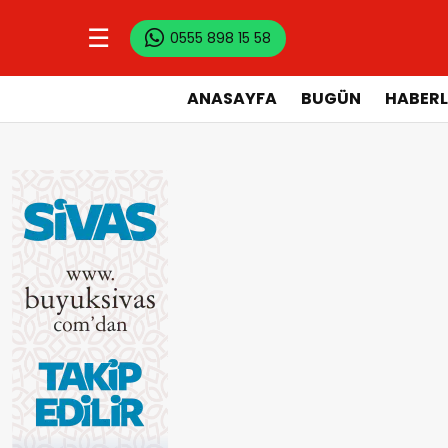
☰
0555 898 15 58
ANASAYFA
BUGÜN
HABERL