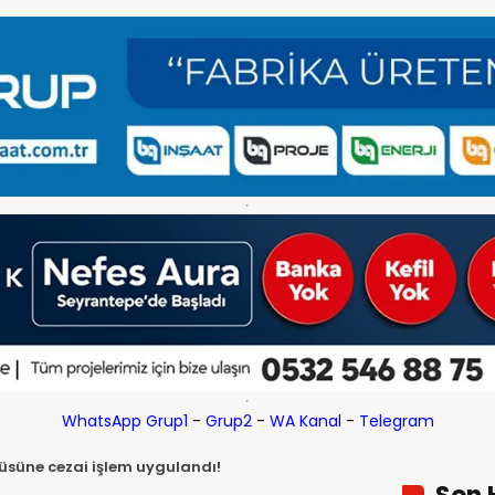
WhatsApp Grup1
-
Grup2
-
WA Kanal
-
Telegram
üsüne cezai işlem uygulandı!