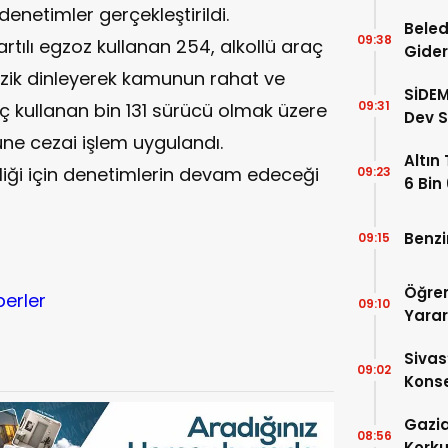
Doluy
denetimler gerçekleştirildi.
Beled
09:38
rtılı egzoz kullanan 254, alkollü araç
Gider
50’ye
üzik dinleyerek kamunun rahat ve
SİDEM
09:31
 kullanan bin 131 sürücü olmak üzere
Dev S
ne cezai işlem uygulandı.
Belli 
Altın
iği için denetimlerin devam edeceği
09:23
6 Bin
Benzi
09:15
r
Öğren
berler
09:10
Yara
Sivas
09:02
Konse
Gazia
08:56
Korku