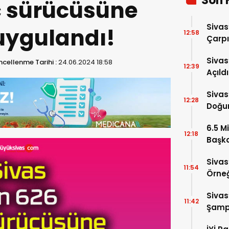
Son 
ç sürücüsüne
Sivas
 uygulandı!
12:58
Çarpı
Sivas
cellenme Tarihi :
24.06.2024 18:58
12:39
Açıld
Sivas
12:28
Doğum
6.5 Mi
12:18
Başka
Anlat
Sivas
11:54
Örneğ
Sivas
11:42
Şampi
781 S