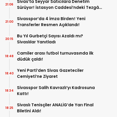
Sivas’ta Seyyar Satıcılara Denetim
21:06
Sürüyor! İstasyon Caddesi’ndeki Tezgâh
Kaldırıldı!
Sivasspor’da 4 İmza Birden! Yeni
21:00
Transferler Resmen Açıklandı!
Bu Yıl Gurbetçi Sayısı Azaldı mı?
20:15
Sivaslılar Yanıtladı
Camiler arası futbol turnuvasında ilk
18:48
düdük çaldı!
Yeni Parti’den Sivas Gazeteciler
18:40
Cemiyeti’ne Ziyaret
Sivasspor Salih Kavrazlı’yı Kadrosuna
18:34
Kattı!
Sivaslı Tenisçiler ANALİG’de Yarı Final
18:25
Biletini Aldı!