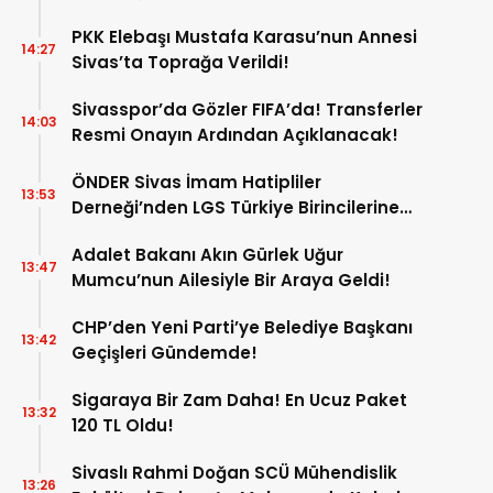
PKK Elebaşı Mustafa Karasu’nun Annesi
14:27
Sivas’ta Toprağa Verildi!
Sivasspor’da Gözler FIFA’da! Transferler
14:03
Resmi Onayın Ardından Açıklanacak!
ÖNDER Sivas İmam Hatipliler
13:53
Derneği’nden LGS Türkiye Birincilerine
Ödül!
Adalet Bakanı Akın Gürlek Uğur
13:47
Mumcu’nun Ailesiyle Bir Araya Geldi!
CHP’den Yeni Parti’ye Belediye Başkanı
13:42
Geçişleri Gündemde!
Sigaraya Bir Zam Daha! En Ucuz Paket
13:32
120 TL Oldu!
Sivaslı Rahmi Doğan SCÜ Mühendislik
13:26