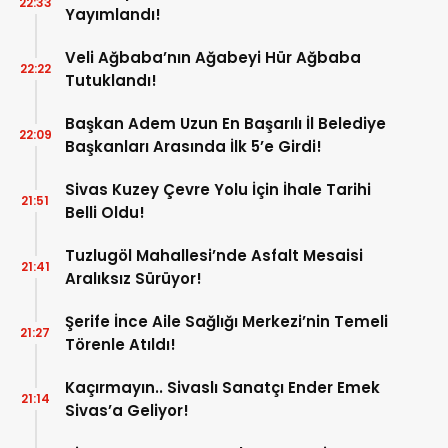
22:33
Yayımlandı!
Veli Ağbaba’nın Ağabeyi Hür Ağbaba
22:22
Tutuklandı!
Başkan Adem Uzun En Başarılı İl Belediye
22:09
Başkanları Arasında İlk 5’e Girdi!
Sivas Kuzey Çevre Yolu İçin İhale Tarihi
21:51
Belli Oldu!
Tuzlugöl Mahallesi’nde Asfalt Mesaisi
21:41
Aralıksız Sürüyor!
Şerife İnce Aile Sağlığı Merkezi’nin Temeli
21:27
Törenle Atıldı!
Kaçırmayın.. Sivaslı Sanatçı Ender Emek
21:14
Sivas’a Geliyor!