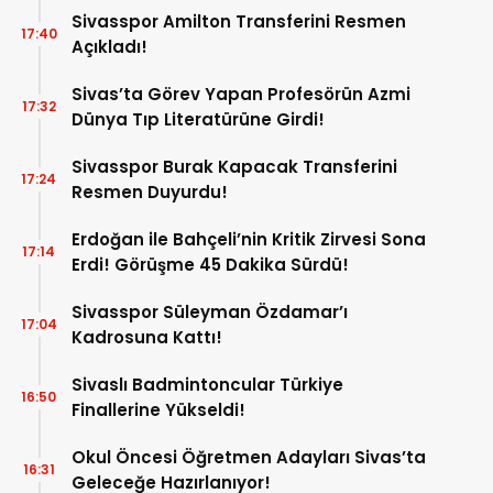
Sivasspor Amilton Transferini Resmen
17:40
Açıkladı!
Sivas’ta Görev Yapan Profesörün Azmi
17:32
Dünya Tıp Literatürüne Girdi!
Sivasspor Burak Kapacak Transferini
17:24
Resmen Duyurdu!
Erdoğan ile Bahçeli’nin Kritik Zirvesi Sona
17:14
Erdi! Görüşme 45 Dakika Sürdü!
Sivasspor Süleyman Özdamar’ı
17:04
Kadrosuna Kattı!
Sivaslı Badmintoncular Türkiye
16:50
Finallerine Yükseldi!
Okul Öncesi Öğretmen Adayları Sivas’ta
16:31
Geleceğe Hazırlanıyor!