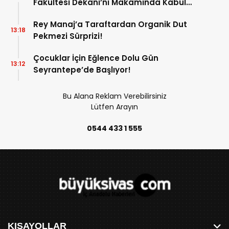
Fakültesi Dekanı’nı Makamında Kabul
Etti!
Rey Manaj’a Taraftardan Organik Dut
13:18
Pekmezi Sürprizi!
Çocuklar İçin Eğlence Dolu Gün
13:12
Seyrantepe’de Başlıyor!
Bu Alana Reklam Verebilirsiniz
Lütfen Arayın
0544 433 1 555
KISAYOLLAR