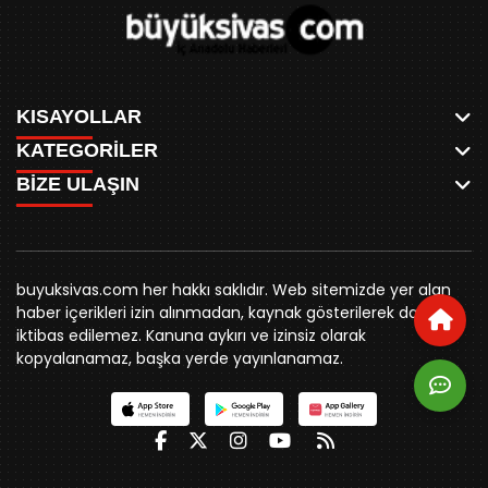
KISAYOLLAR
KATEGORİLER
ANASAYFA
BİZE ULAŞIN
AKSU CANLI
WHATSAPP
MEYDAN CANLI
SPOR
0346 221 00 60
MEDRESELER CANLI
SİYASET
MERAKÜM CANLI
buyuksivashaber@gmail.com
BELEDİYE
YUKARI TEKKE CANLI
buyuksivas.com her hakkı saklıdır. Web sitemizde yer alan
SİVAS VALİLİĞİ
Örtülüpınar Mah. İnönü Bulvarı Özkahya Apt. Kat:3 D:7
KURUMSAL KİMLİK
haber içerikleri izin alınmadan, kaynak gösterilerek dahi
ÜNİVERSİTE
Sivas
REKLAM FİYATLARI
iktibas edilemez. Kanuna aykırı ve izinsiz olarak
KURUMLAR
BİZE ULAŞIN
kopyalanamaz, başka yerde yayınlanamaz.
STK
KÜNYE
YORUM
RESMİ İLANLAR
İLÇELER
GENEL
İÇ ANADOLU