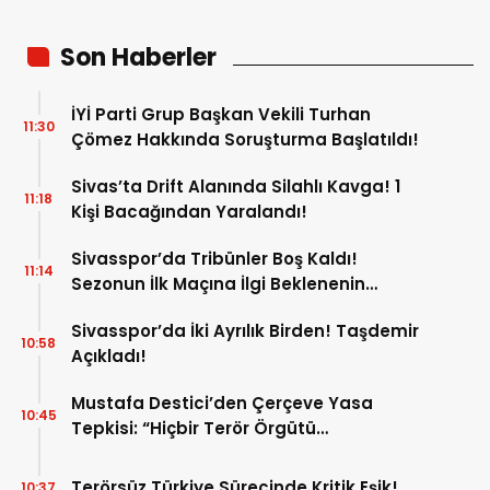
Son Haberler
İYİ Parti Grup Başkan Vekili Turhan
11:30
Çömez Hakkında Soruşturma Başlatıldı!
Sivas’ta Drift Alanında Silahlı Kavga! 1
11:18
Kişi Bacağından Yaralandı!
Sivasspor’da Tribünler Boş Kaldı!
11:14
Sezonun İlk Maçına İlgi Beklenenin
Altında!
Sivasspor’da İki Ayrılık Birden! Taşdemir
10:58
Açıkladı!
Mustafa Destici’den Çerçeve Yasa
10:45
Tepkisi: “Hiçbir Terör Örgütü
Mensubunun Affedilmesi Kabul
Edilemez”
Terörsüz Türkiye Sürecinde Kritik Eşik!
10:37