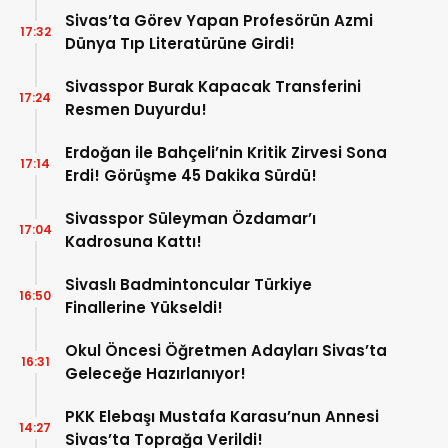
Sivas’ta Görev Yapan Profesörün Azmi
17:32
Dünya Tıp Literatürüne Girdi!
Sivasspor Burak Kapacak Transferini
17:24
Resmen Duyurdu!
Erdoğan ile Bahçeli’nin Kritik Zirvesi Sona
17:14
Erdi! Görüşme 45 Dakika Sürdü!
Sivasspor Süleyman Özdamar’ı
17:04
Kadrosuna Kattı!
Sivaslı Badmintoncular Türkiye
16:50
Finallerine Yükseldi!
Okul Öncesi Öğretmen Adayları Sivas’ta
16:31
Geleceğe Hazırlanıyor!
PKK Elebaşı Mustafa Karasu’nun Annesi
14:27
Sivas’ta Toprağa Verildi!