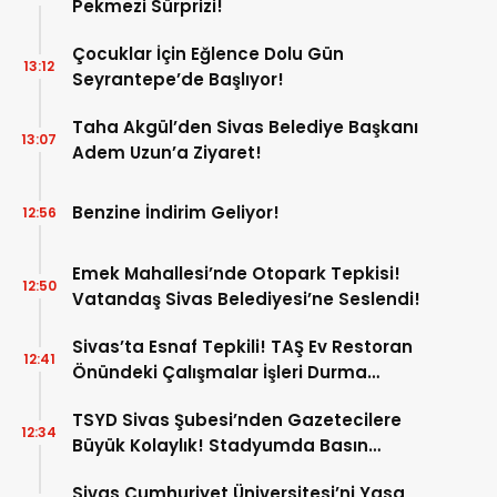
Pekmezi Sürprizi!
Çocuklar İçin Eğlence Dolu Gün
13:12
Seyrantepe’de Başlıyor!
Taha Akgül’den Sivas Belediye Başkanı
13:07
Adem Uzun’a Ziyaret!
Benzine İndirim Geliyor!
12:56
Emek Mahallesi’nde Otopark Tepkisi!
12:50
Vatandaş Sivas Belediyesi’ne Seslendi!
Sivas’ta Esnaf Tepkili! TAŞ Ev Restoran
12:41
Önündeki Çalışmalar İşleri Durma
Noktasına Getirdi!
TSYD Sivas Şubesi’nden Gazetecilere
12:34
Büyük Kolaylık! Stadyumda Basın
Otoparkı Hizmete Girdi!
Sivas Cumhuriyet Üniversitesi’ni Yasa