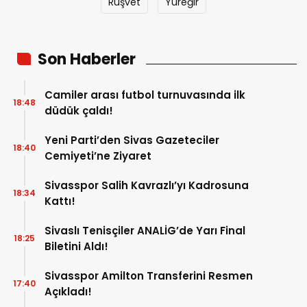
Rüşvet
Yüreğir
Son Haberler
Camiler arası futbol turnuvasında ilk
18:48
düdük çaldı!
Yeni Parti’den Sivas Gazeteciler
18:40
Cemiyeti’ne Ziyaret
Sivasspor Salih Kavrazlı’yı Kadrosuna
18:34
Kattı!
Sivaslı Tenisçiler ANALİG’de Yarı Final
18:25
Biletini Aldı!
Sivasspor Amilton Transferini Resmen
17:40
Açıkladı!