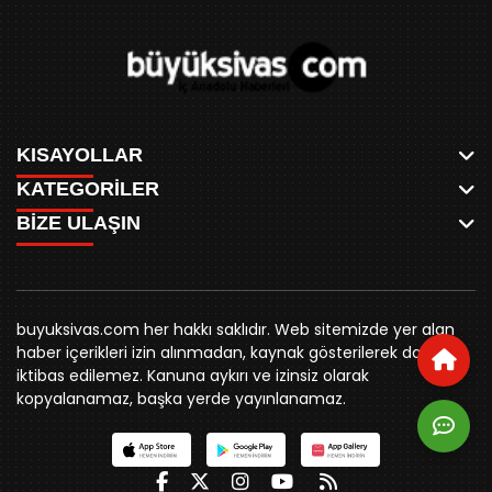
KISAYOLLAR
KATEGORİLER
ANASAYFA
BİZE ULAŞIN
AKSU CANLI
WHATSAPP
MEYDAN CANLI
SPOR
0346 221 00 60
MEDRESELER CANLI
SİYASET
MERAKÜM CANLI
buyuksivashaber@gmail.com
BELEDİYE
YUKARI TEKKE CANLI
buyuksivas.com her hakkı saklıdır. Web sitemizde yer alan
SİVAS VALİLİĞİ
Örtülüpınar Mah. İnönü Bulvarı Özkahya Apt. Kat:3 D:7
KURUMSAL KİMLİK
haber içerikleri izin alınmadan, kaynak gösterilerek dahi
ÜNİVERSİTE
Sivas
REKLAM FİYATLARI
iktibas edilemez. Kanuna aykırı ve izinsiz olarak
KURUMLAR
BİZE ULAŞIN
kopyalanamaz, başka yerde yayınlanamaz.
STK
KÜNYE
YORUM
RESMİ İLANLAR
İLÇELER
GENEL