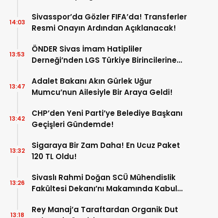
Sivasspor’da Gözler FIFA’da! Transferler
14:03
Resmi Onayın Ardından Açıklanacak!
ÖNDER Sivas İmam Hatipliler
13:53
Derneği’nden LGS Türkiye Birincilerine
Ödül!
Adalet Bakanı Akın Gürlek Uğur
13:47
Mumcu’nun Ailesiyle Bir Araya Geldi!
CHP’den Yeni Parti’ye Belediye Başkanı
13:42
Geçişleri Gündemde!
Sigaraya Bir Zam Daha! En Ucuz Paket
13:32
120 TL Oldu!
Sivaslı Rahmi Doğan SCÜ Mühendislik
13:26
Fakültesi Dekanı’nı Makamında Kabul
Etti!
Rey Manaj’a Taraftardan Organik Dut
13:18