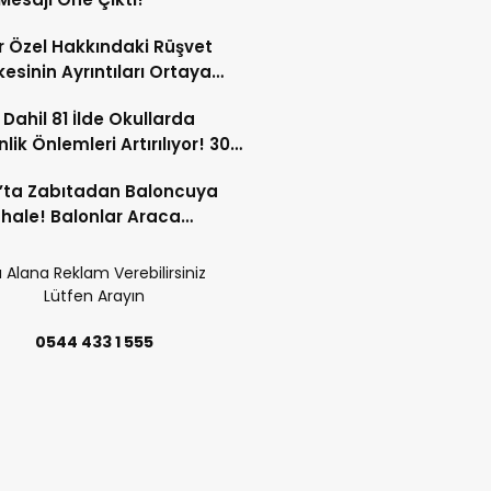
 Özel Hakkındaki Rüşvet
kesinin Ayrıntıları Ortaya
 Dahil 81 İlde Okullarda
lik Önlemleri Artırılıyor! 30
ersonel Görev Yapacak!
’ta Zabıtadan Baloncuya
ale! Balonlar Araca
ndi!
 Alana Reklam Verebilirsiniz
Lütfen Arayın
0544 433 1 555