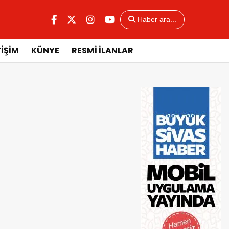
Haber ara...
TİŞİM
KÜNYE
RESMİ İLANLAR