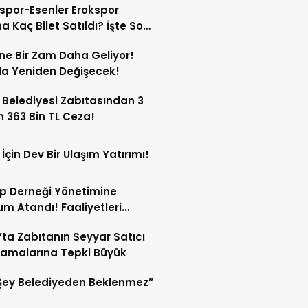
spor-Esenler Erokspor
a Kaç Bilet Satıldı? İşte Son
mlar!
ne Bir Zam Daha Geliyor!
a Yeniden Değişecek!
 Belediyesi Zabıtasından 3
n 363 Bin TL Ceza!
 İçin Dev Bir Ulaşım Yatırımı!
p Derneği Yönetimine
m Atandı! Faaliyetleri
ren Durduruldu!
’ta Zabıtanın Seyyar Satıcı
amalarına Tepki Büyük
Şey Belediyeden Beklenmez”