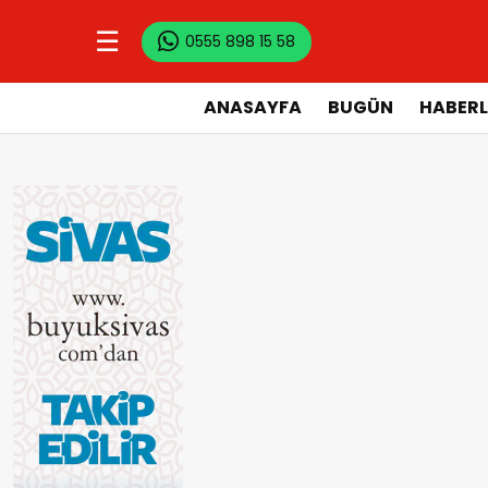
☰
0555 898 15 58
ANASAYFA
BUGÜN
HABERL