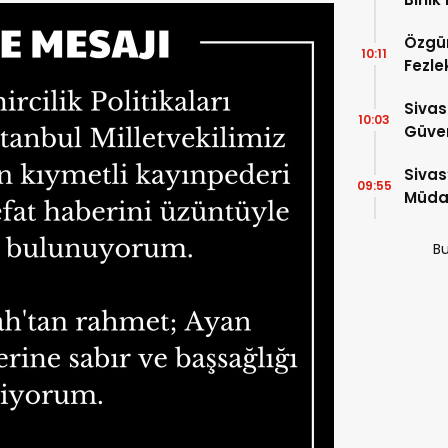
Özgür
10:11
Fezle
Çıktı!
Sivas
10:03
Güven
Bin P
Sivas
09:55
Müdah
Yükle
Bu