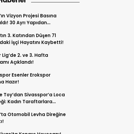
Haberler
’ın Vizyon Projesi Basına
ıldı! 30 Ayrı Yapıdan
acak!
tın 3. Katından Düşen 71
daki İşçi Hayatını Kaybetti!
 Lig’de 2. ve 3. Hafta
amı Açıklandı!
spor Esenler Erokspor
a Hazır!
e Toy’dan Sivasspor’a Loca
ği: Kadın Taraftarlara
e Etti
’ta Otomobil Levha Direğine
ı!