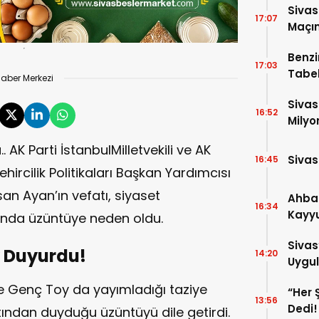
Sivas
17:07
Maçın
Raka
Benzi
17:03
Tabel
aber Merkezi
Sivas
16:52
Milyo
 AK Parti İstanbulMilletvekili ve AK
Sivas
16:45
ircilik Politikaları Başkan Yardımcısı
an Ayan’ın vefatı, siyaset
Ahba
16:34
Kayyu
ında üzüntüye neden oldu.
Tedbi
Sivas
y Duyurdu!
14:20
Uygul
iye Genç Toy da yayımladığı taziye
“Her 
13:56
Dedi!
ından duyduğu üzüntüyü dile getirdi.