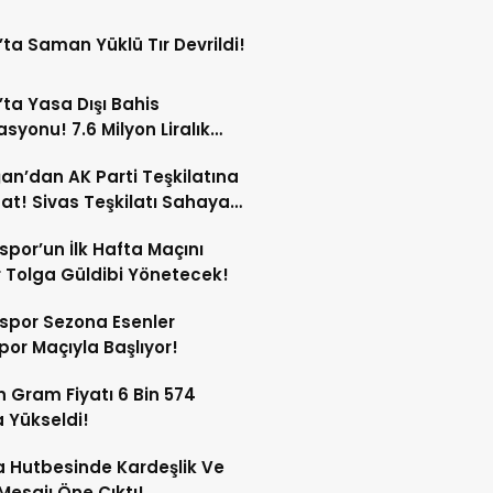
’ta Saman Yüklü Tır Devrildi!
’ta Yasa Dışı Bahis
syonu! 7.6 Milyon Liralık
Trafiği Tespit Edildi!
an’dan AK Parti Teşkilatına
at! Sivas Teşkilatı Sahaya
!
spor’un İlk Hafta Maçını
Tolga Güldibi Yönetecek!
spor Sezona Esenler
por Maçıyla Başlıyor!
ın Gram Fiyatı 6 Bin 574
a Yükseldi!
 Hutbesinde Kardeşlik Ve
 Mesajı Öne Çıktı!