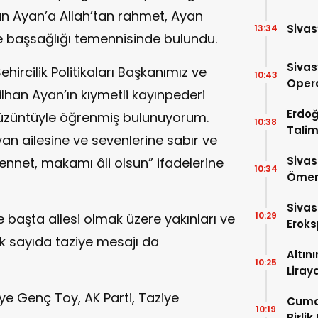
 Ayan’a Allah’tan rahmet, Ayan
Sivas
13:34
ve başsağlığı temennisinde bulundu.
Sivas
ircilik Politikaları Başkanımız ve
10:43
Opera
Nilhan Ayan’ın kıymetli kayınpederi
Para 
Erdoğ
 üzüntüyle öğrenmiş bulunuyorum.
10:38
Talim
n ailesine ve sevenlerine sabır ve
İniyor
Sivas
ennet, makamı âli olsun” ifadelerine
10:34
Ömer 
Sivas
10:29
 başta ailesi olmak üzere yakınları ve
Eroks
k sayıda taziye mesajı da
Altın
10:25
Liray
ye Genç Toy, AK Parti, Taziye
Cuma
10:19
Birlik