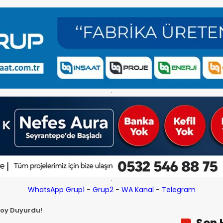
WhatsApp Grup1
-
Grup2
-
WA Kanal
-
Telegram
Toy Duyurdu!