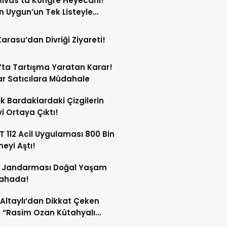
ivas’ta Kongre Heyecanı!
 Uygun’un Tek Listeyle
Olması Bekleniyor!
Karasu’dan Divriği Ziyareti!
’ta Tartışma Yaratan Karar!
r Satıcılara Müdahale
ik Bardaklardaki Çizgilerin
i Ortaya Çıktı!
 112 Acil Uygulaması 800 Bin
meyi Aştı!
s Jandarması Doğal Yaşam
Sahada!
 Altaylı’dan Dikkat Çeken
: “Rasim Ozan Kütahyalı
çı Oldu”