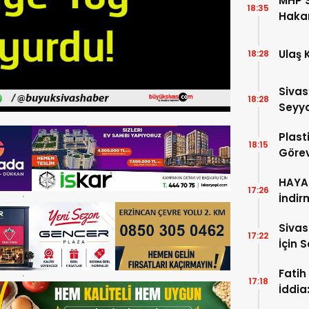
MHP S
18:35
Hakan
Aday 
Ulaş 
18:28
Sivas
18:28
Seyya
Plast
18:15
Görev
HAYAT
17:26
İndir
Siva
17:22
İçin 
Fatih
17:18
İddia
İtiraf