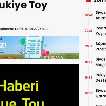
Son 
Rukiye Toy
Sivas
20:42
Anlat
Oluş
İnşaa
ellenme Tarihi :
07.06.2026 11:38
20:23
Yaşın
Süper
20:11
Progr
Sivas
19:47
Maçın
Rukiy
19:39
Deste
Hediy
Sivas
19:38
Çarpt