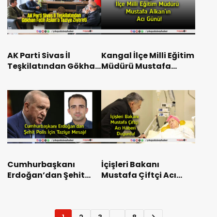
AK Parti Sivas İl
Kangal İlçe Milli Eğitim
Teşkilatından Gökhan
Müdürü Mustafa
Fatih Aslan’a Taziye
Alkan’ın Acı Günü!
Ziyareti
Cumhurbaşkanı
İçişleri Bakanı
Erdoğan’dan Şehit
Mustafa Çiftçi Acı
Polis İçin Taziye
Haberi Duyurdu!
Mesajı!