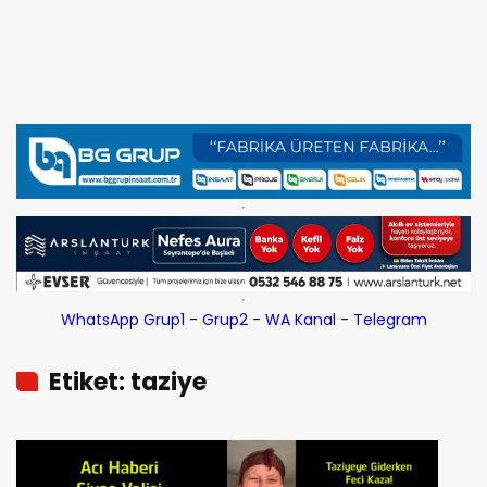
WhatsApp Grup1
-
Grup2
-
WA Kanal
-
Telegram
Etiket: taziye