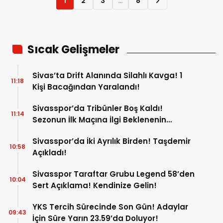
1
2
3
…
8
Sıcak Gelişmeler
Sivas’ta Drift Alanında Silahlı Kavga! 1
11:18
Kişi Bacağından Yaralandı!
Sivasspor’da Tribünler Boş Kaldı!
11:14
Sezonun İlk Maçına İlgi Beklenenin
Altında!
Sivasspor’da İki Ayrılık Birden! Taşdemir
10:58
Açıkladı!
Sivasspor Taraftar Grubu Legend 58’den
10:04
Sert Açıklama! Kendinize Gelin!
YKS Tercih Sürecinde Son Gün! Adaylar
09:43
İçin Süre Yarın 23.59’da Doluyor!