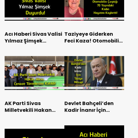
Acı Haberi Sivas Valisi
Taziyeye Giderken
Yılmaz Şimşek
Feci Kaza! Otomobilin
Duyurdu!
Çarptığı 70 Yaşındaki
Kadın Hayatını
Kaybetti!
AK Parti Sivas
Devlet Bahçeli’den
Milletvekili Hakan
Kadir İnanır İçin
Aksu Cenaze
Taziye Mesajı!
Törenlerine Katıldı!