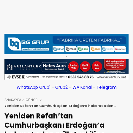
WhatsApp Grup1
-
Grup2
-
WA Kanal
-
Telegram
ANASAYFA
GÜNCEL
Yeniden Refah’tan Cumhurbaşkanı Erdoğan’a hakaret eden
milletvekiline kınama!
Yeniden Refah’tan
Cumhurbaşkanı Erdoğan’a