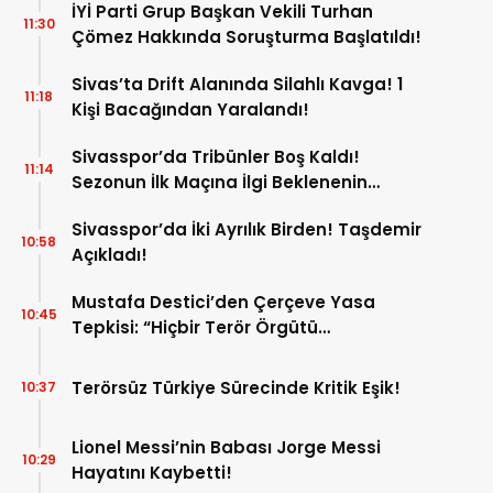
İYİ Parti Grup Başkan Vekili Turhan
11:30
Çömez Hakkında Soruşturma Başlatıldı!
Sivas’ta Drift Alanında Silahlı Kavga! 1
11:18
Kişi Bacağından Yaralandı!
Sivasspor’da Tribünler Boş Kaldı!
11:14
Sezonun İlk Maçına İlgi Beklenenin
Altında!
Sivasspor’da İki Ayrılık Birden! Taşdemir
10:58
Açıkladı!
Mustafa Destici’den Çerçeve Yasa
10:45
Tepkisi: “Hiçbir Terör Örgütü
Mensubunun Affedilmesi Kabul
Edilemez”
Terörsüz Türkiye Sürecinde Kritik Eşik!
10:37
Lionel Messi’nin Babası Jorge Messi
10:29
Hayatını Kaybetti!