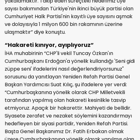
yakalamaktır. Takip eden süreçteki hedefimiz üye
sayısı bakımından Türkiye'nin ikinci büyük partisi olan
Cumhuriyet Halk Partisi'nin kayıtlı üye sayısını aşmak
ve dolayısıyla 1 milyon 600 bin rakamının üzerine
ulaşmaktır” diye konuştu.
“Hakareti kınıyor, ayıplıyoruz”
İHA muhabirinin “CHP'li vekil Tuncay Özkan'ın
Cumhurbaşkanı Erdoğan'a yönelik kullandığı 'Seni gidi
züppe seni' ifadelerini nasıl değerlendiriyorsunuz"
sorusunu da yanıtlayan Yeniden Refah Partisi Genel
Başkan Yardımcısı Suat Kılıç, şu ifadelere yer verdi:
“Cumhurbaşkanına yönelik olarak CHP Milletvekili
tarafından yapılmış olan hakareti kesinlikle tasvip
etmiyoruz. Apaçık bir hakarettir. Mahiyeti de bellidir.
Siyasete zerafet ve nezaket söylemini kazandırmayı
hedefleyen bir siyasi partidir, Yeniden Refah Partisi.
Başta Genel Başkanımız Dr. Fatih Erbakan olmak
üzere Cumhurbaşkanına yönelik olarak yapılmış olan