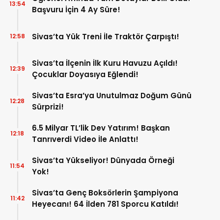
13:54
Başvuru İçin 4 Ay Süre!
Sivas’ta Yük Treni İle Traktör Çarpıştı!
12:58
Sivas’ta İlçenin İlk Kuru Havuzu Açıldı!
12:39
Çocuklar Doyasıya Eğlendi!
Sivas’ta Esra’ya Unutulmaz Doğum Günü
12:28
Sürprizi!
6.5 Milyar TL’lik Dev Yatırım! Başkan
12:18
Tanrıverdi Video İle Anlattı!
Sivas’ta Yükseliyor! Dünyada Örneği
11:54
Yok!
Sivas’ta Genç Boksörlerin Şampiyona
11:42
Heyecanı! 64 İlden 781 Sporcu Katıldı!