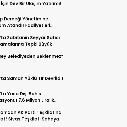
 İçin Dev Bir Ulaşım Yatırımı!
p Derneği Yönetimine
m Atandı! Faaliyetleri
ren Durduruldu!
’ta Zabıtanın Seyyar Satıcı
amalarına Tepki Büyük
Şey Belediyeden Beklenmez”
’ta Saman Yüklü Tır Devrildi!
’ta Yasa Dışı Bahis
syonu! 7.6 Milyon Liralık
Trafiği Tespit Edildi!
an’dan AK Parti Teşkilatına
at! Sivas Teşkilatı Sahaya
!