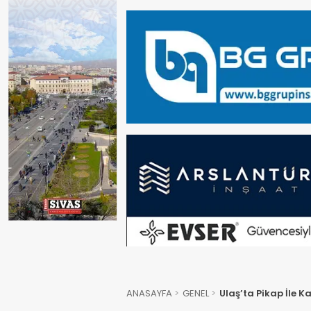
ANASAYFA
GENEL
Ulaş’ta Pikap İle K