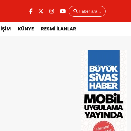
Haber ara...
TİŞİM
KÜNYE
RESMİ İLANLAR