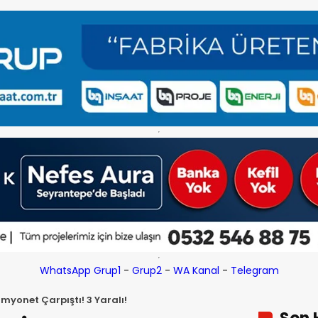
WhatsApp Grup1
-
Grup2
-
WA Kanal
-
Telegram
amyonet Çarpıştı! 3 Yaralı!