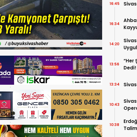
Sivas
16:45
Ahba
16:34
Kayyu
Tedbi
Sivas
14:20
Uygul
“Her 
13:56
Dedi!
Sivas
13:34
Sivas
10:43
Opera
Para 
Erdoğ
10:38
Talim
İniyor