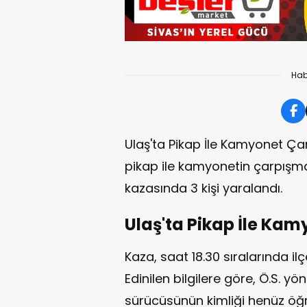
Hab
Ulaş'ta Pikap İle Kamyonet Çarpı
pikap ile kamyonetin çarpışm
kazasında 3 kişi yaralandı.
Ulaş'ta Pikap İle Kamy
Kaza, saat 18.30 sıralarında i
Edinilen bilgilere göre, Ö.S. yö
sürücüsünün kimliği henüz öğ