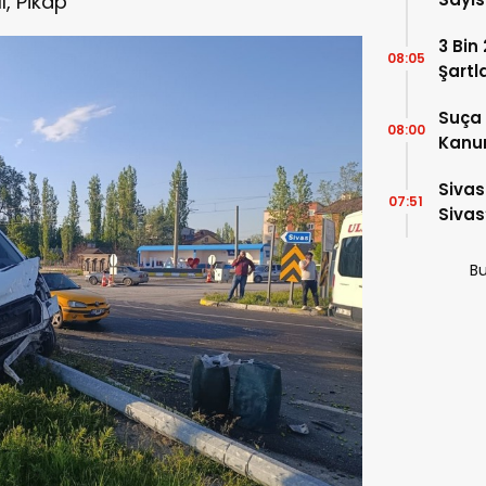
ı, Pikap
3 Bin
08:05
Şartl
Suça 
08:00
Kanun
Kabul
Sivas
07:51
Sivas
2026
Bu