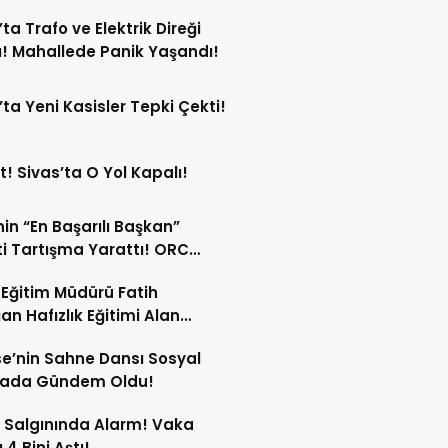
ndi!
’ta Trafo ve Elektrik Direği
! Mahallede Panik Yaşandı!
’ta Yeni Kasisler Tepki Çekti!
t! Sivas’ta O Yol Kapalı!
in “En Başarılı Başkan”
i Tartışma Yarattı! ORC
şımı Sildi!
li Eğitim Müdürü Fatih
an Hafızlık Eğitimi Alan
cilerle Buluştu!
e’nin Sahne Dansı Sosyal
ada Gündem Oldu!
 Salgınında Alarm! Vaka
 4 Bini Aştı!