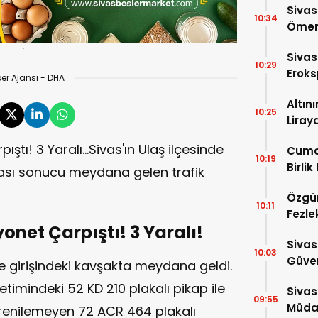
Sivas
10:34
Ömer 
Sivas
10:29
Eroks
er Ajansı - DHA
Altın
10:25
Liray
ştı! 3 Yaralı...Sivas'ın Ulaş ilçesinde
Cuma
10:19
Birlik
ası sonucu meydana gelen trafik
Özgür
10:11
Fezle
onet Çarpıştı! 3 Yaralı!
Çıktı!
Sivas
10:03
Güven
lçe girişindeki kavşakta meydana geldi.
Bin P
netimindeki 52 KD 210 plakalı pikap ile
Sivas
09:55
Müdah
renilemeyen 72 ACR 464 plakalı