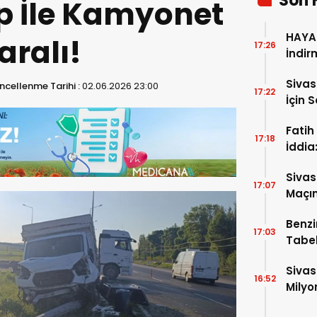
Son 
ap İle Kamyonet
HAYAT
aralı!
17:26
İndir
Siva
ncellenme Tarihi :
02.06.2026 23:00
17:22
İçin 
Fatih
17:18
İddia
İtiraf
Sivas
17:07
Maçın
Raka
Benzi
17:03
Tabel
Sivas
16:52
Milyo