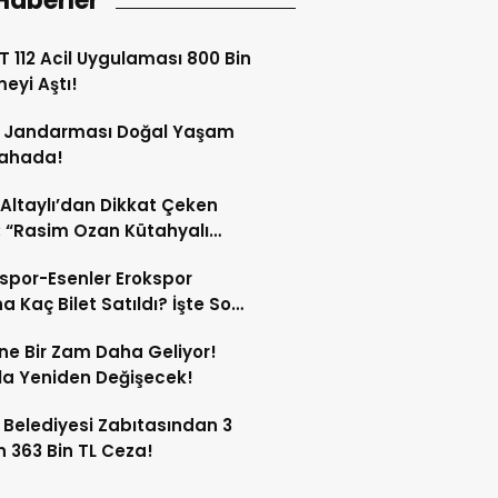
Haberler
 112 Acil Uygulaması 800 Bin
meyi Aştı!
s Jandarması Doğal Yaşam
Sahada!
 Altaylı’dan Dikkat Çeken
: “Rasim Ozan Kütahyalı
çı Oldu”
spor-Esenler Erokspor
a Kaç Bilet Satıldı? İşte Son
mlar!
ne Bir Zam Daha Geliyor!
a Yeniden Değişecek!
 Belediyesi Zabıtasından 3
n 363 Bin TL Ceza!