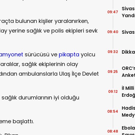
Yükle
Sivas
09:47
Yandı
raçta bulunan kişiler yaralanırken,
ay yerine sağlık ve polis ekipleri sevk
Sivas
09:40
Dikka
09:32
amyonet
sürücüsü ve
pikapta
yolcu
aralılar, sağlık ekiplerinin olay
ORC’n
09:25
dından ambulanslarla Ulaş İlçe Devlet
Anket
Payla
İl Mil
09:12
Erdoğ
n sağlık durumlarının iyi olduğu
Öğren
Hadis
08:54
Medy
eleme başlattı.
Ebola
08:48
Sayısı