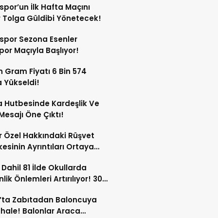
spor’un İlk Hafta Maçını
Tolga Güldibi Yönetecek!
spor Sezona Esenler
por Maçıyla Başlıyor!
ın Gram Fiyatı 6 Bin 574
a Yükseldi!
 Hutbesinde Kardeşlik Ve
 Mesajı Öne Çıktı!
 Özel Hakkındaki Rüşvet
kesinin Ayrıntıları Ortaya
 Dahil 81 İlde Okullarda
lik Önlemleri Artırılıyor! 30
ersonel Görev Yapacak!
’ta Zabıtadan Baloncuya
ale! Balonlar Araca