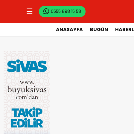
☰
0555 898 15 58
ANASAYFA
BUGÜN
HABERL