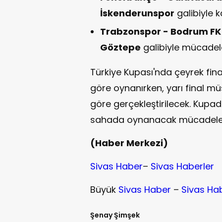
İskenderunspor
galibiyle k
Trabzonspor - Bodrum FK
Göztepe
galibiyle mücadel
Türkiye Kupası'nda çeyrek fin
göre oynanırken, yarı final m
göre gerçekleştirilecek. Kupada
sahada oynanacak mücadele
(Haber Merkezi)
Sivas Haber
–
Sivas Haberler
Büyük
Sivas Haber
–
Sivas Ha
Şenay Şimşek