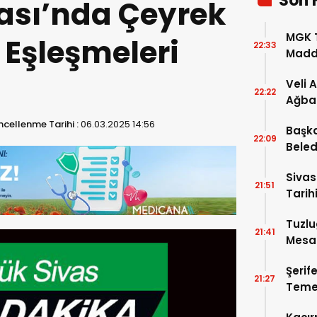
Son 
ası’nda Çeyrek
MGK T
l Eşleşmeleri
22:33
Madde
Veli 
22:22
Ağba
cellenme Tarihi :
06.03.2025 14:56
Başka
22:09
Beled
5’e Gi
Sivas
21:51
Tarihi
Tuzlu
21:41
Mesai
Şerif
21:27
Temel