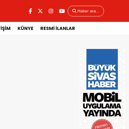
Haber ara...
TİŞİM
KÜNYE
RESMİ İLANLAR