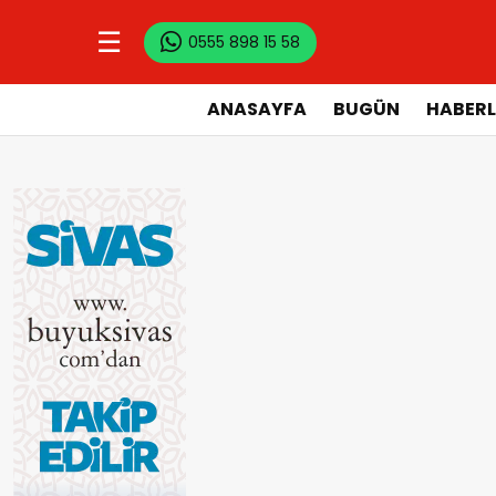
☰
0555 898 15 58
ANASAYFA
BUGÜN
HABERL