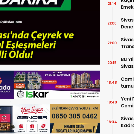
Kaçır
21:14
Emek 
Sivas
21:06
Denet
Cadde
Sivas
21:00
Trans
Bu Yı
20:15
Sivas
Camil
18:48
turnu
Yeni 
18:40
Cemiy
Sivas
18:34
Kadro