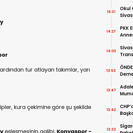
Okul 
16:31
Sivas
ay
PKK E
14:27
Annes
Sivas
14:03
por
Trans
Ardın
ÖNDER
 ardından tur atlayan takımlar, yarı
13:53
Derne
Birin
Adale
13:47
Mumcu
Geldi
ipler, kura çekimine göre şu şekilde
CHP’d
13:42
Başka
Sigar
13:32
ay
eşleşmesinin galibi,
Konyaspor -
Paket