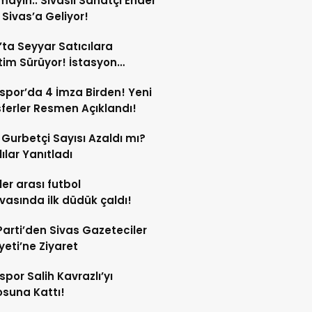
mayın.. Sivaslı Sanatçı Ender
Sivas’a Geliyor!
’ta Seyyar Satıcılara
im Sürüyor! İstasyon
si’ndeki Tezgâh Kaldırıldı!
spor’da 4 İmza Birden! Yeni
ferler Resmen Açıklandı!
l Gurbetçi Sayısı Azaldı mı?
lılar Yanıtladı
er arası futbol
vasında ilk düdük çaldı!
Parti’den Sivas Gazeteciler
eti’ne Ziyaret
spor Salih Kavrazlı’yı
suna Kattı!