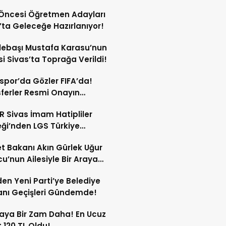
Öncesi Öğretmen Adayları
’ta Geleceğe Hazırlanıyor!
lebaşı Mustafa Karasu’nun
i Sivas’ta Toprağa Verildi!
spor’da Gözler FIFA’da!
ferler Resmi Onayın
dan Açıklanacak!
 Sivas İmam Hatipliler
ği’nden LGS Türkiye
cilerine Ödül!
t Bakanı Akın Gürlek Uğur
’nun Ailesiyle Bir Araya
!
en Yeni Parti’ye Belediye
nı Geçişleri Gündemde!
aya Bir Zam Daha! En Ucuz
 120 TL Oldu!