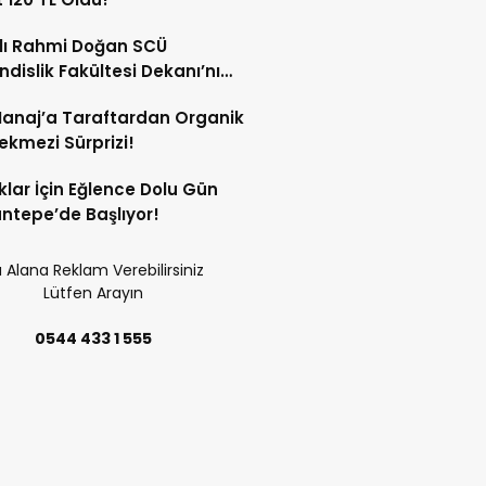
lı Rahmi Doğan SCÜ
dislik Fakültesi Dekanı’nı
ında Kabul Etti!
anaj’a Taraftardan Organik
ekmezi Sürprizi!
lar İçin Eğlence Dolu Gün
ntepe’de Başlıyor!
 Alana Reklam Verebilirsiniz
Lütfen Arayın
0544 433 1 555