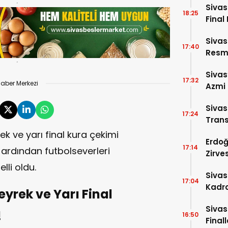
Sivas
18:25
Final 
Sivas
17:40
Resme
Sivas
17:32
aber Merkezi
Azmi 
Girdi!
Siva
17:24
Trans
ek ve yarı final kura çekimi
Erdoğ
17:14
n ardından futbolseverleri
Zirve
Dakik
lli oldu.
Siva
17:04
Kadro
yrek ve Yarı Final
Sivas
!
16:50
Final