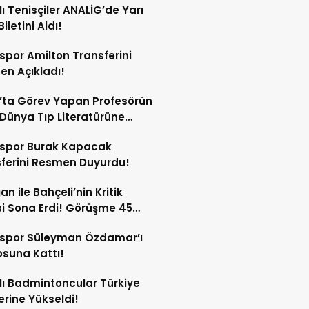
lı Tenisçiler ANALİG’de Yarı
Biletini Aldı!
spor Amilton Transferini
n Açıkladı!
’ta Görev Yapan Profesörün
Dünya Tıp Literatürüne
sspor Burak Kapacak
ferini Resmen Duyurdu!
an ile Bahçeli’nin Kritik
si Sona Erdi! Görüşme 45
a Sürdü!
sspor Süleyman Özdamar’ı
suna Kattı!
lı Badmintoncular Türkiye
lerine Yükseldi!