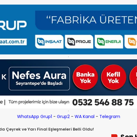
WhatsApp Grup1
-
Grup2
-
WA Kanal
-
Telegram
a Çeyrek ve Yarı Final Eşleşmeleri Belli Oldu!