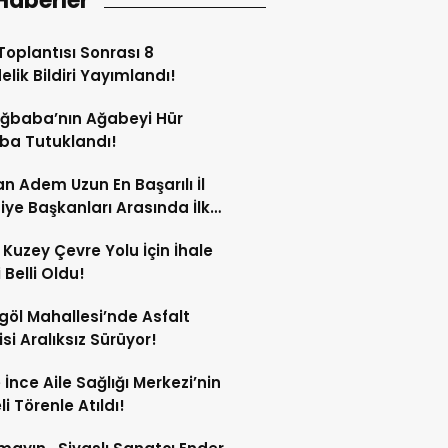
Haberler
oplantısı Sonrası 8
lik Bildiri Yayımlandı!
Ağbaba’nın Ağabeyi Hür
ba Tutuklandı!
n Adem Uzun En Başarılı İl
iye Başkanları Arasında İlk
rdi!
 Kuzey Çevre Yolu İçin İhale
 Belli Oldu!
göl Mahallesi’nde Asfalt
si Aralıksız Sürüyor!
e İnce Aile Sağlığı Merkezi’nin
i Törenle Atıldı!