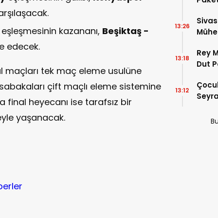
arşılaşacak.
Sivas
13:26
eşleşmesinin kazananı,
Beşiktaş -
Mühen
Makam
e edecek.
Rey M
13:18
Dut P
al maçları tek maç eleme usulüne
Çocuk
üsabakaları çift maçlı eleme sistemine
13:12
Seyra
 final heyecanı ise tarafsız bir
yle yaşanacak.
Bu
berler