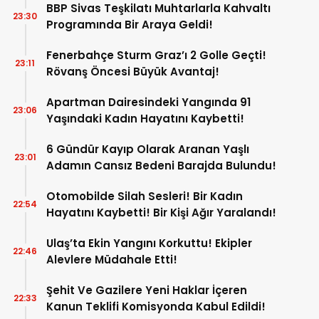
BBP Sivas Teşkilatı Muhtarlarla Kahvaltı
23:30
Programında Bir Araya Geldi!
Fenerbahçe Sturm Graz’ı 2 Golle Geçti!
23:11
Rövanş Öncesi Büyük Avantaj!
Apartman Dairesindeki Yangında 91
23:06
Yaşındaki Kadın Hayatını Kaybetti!
6 Gündür Kayıp Olarak Aranan Yaşlı
23:01
Adamın Cansız Bedeni Barajda Bulundu!
Otomobilde Silah Sesleri! Bir Kadın
22:54
Hayatını Kaybetti! Bir Kişi Ağır Yaralandı!
Ulaş’ta Ekin Yangını Korkuttu! Ekipler
22:46
Alevlere Müdahale Etti!
Şehit Ve Gazilere Yeni Haklar İçeren
22:33
Kanun Teklifi Komisyonda Kabul Edildi!