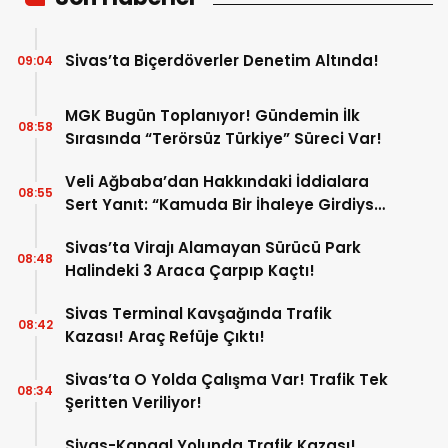
Sivas’ta Biçerdöverler Denetim Altında!
09:04
MGK Bugün Toplanıyor! Gündemin İlk
08:58
Sırasında “Terörsüz Türkiye” Süreci Var!
Veli Ağbaba’dan Hakkındaki İddialara
08:55
Sert Yanıt: “Kamuda Bir İhaleye Girdiysek
İdama da Razıyım”
Sivas’ta Virajı Alamayan Sürücü Park
08:48
Halindeki 3 Araca Çarpıp Kaçtı!
Sivas Terminal Kavşağında Trafik
08:42
Kazası! Araç Refüje Çıktı!
Sivas’ta O Yolda Çalışma Var! Trafik Tek
08:34
Şeritten Veriliyor!
Sivas-Kangal Yolunda Trafik Kazası!