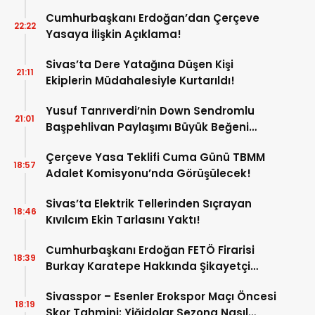
Cumhurbaşkanı Erdoğan’dan Çerçeve
22:22
Yasaya İlişkin Açıklama!
Sivas’ta Dere Yatağına Düşen Kişi
21:11
Ekiplerin Müdahalesiyle Kurtarıldı!
Yusuf Tanrıverdi’nin Down Sendromlu
21:01
Başpehlivan Paylaşımı Büyük Beğeni
Topladı!
Çerçeve Yasa Teklifi Cuma Günü TBMM
18:57
Adalet Komisyonu’nda Görüşülecek!
Sivas’ta Elektrik Tellerinden Sıçrayan
18:46
Kıvılcım Ekin Tarlasını Yaktı!
Cumhurbaşkanı Erdoğan FETÖ Firarisi
18:39
Burkay Karatepe Hakkında Şikayetçi
Oldu!
Sivasspor – Esenler Erokspor Maçı Öncesi
18:19
Skor Tahmini: Yiğidolar Sezona Nasıl