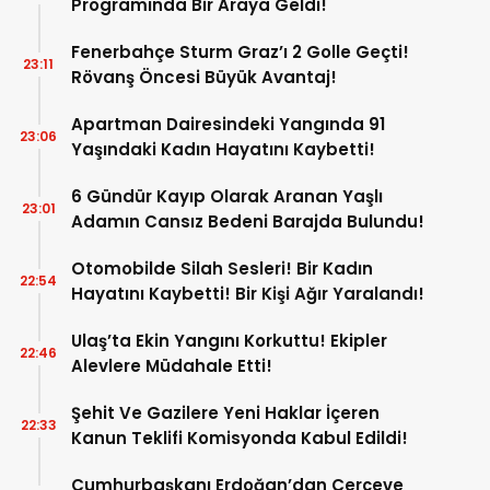
Programında Bir Araya Geldi!
Fenerbahçe Sturm Graz’ı 2 Golle Geçti!
23:11
Rövanş Öncesi Büyük Avantaj!
Apartman Dairesindeki Yangında 91
23:06
Yaşındaki Kadın Hayatını Kaybetti!
6 Gündür Kayıp Olarak Aranan Yaşlı
23:01
Adamın Cansız Bedeni Barajda Bulundu!
Otomobilde Silah Sesleri! Bir Kadın
22:54
Hayatını Kaybetti! Bir Kişi Ağır Yaralandı!
Ulaş’ta Ekin Yangını Korkuttu! Ekipler
22:46
Alevlere Müdahale Etti!
Şehit Ve Gazilere Yeni Haklar İçeren
22:33
Kanun Teklifi Komisyonda Kabul Edildi!
Cumhurbaşkanı Erdoğan’dan Çerçeve