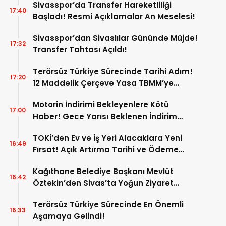
Sivasspor’da Transfer Hareketliliği
17:40
Başladı! Resmi Açıklamalar An Meselesi!
Sivasspor’dan Sivaslılar Gününde Müjde!
17:32
Transfer Tahtası Açıldı!
Terörsüz Türkiye Sürecinde Tarihi Adım!
17:20
12 Maddelik Çerçeve Yasa TBMM’ye
Sunuldu!
Motorin İndirimi Bekleyenlere Kötü
17:00
Haber! Gece Yarısı Beklenen İndirim
Pompaya Yansımayacak!
TOKİ’den Ev ve İş Yeri Alacaklara Yeni
16:49
Fırsat! Açık Artırma Tarihi ve Ödeme
Koşulları Belli Oldu!
Kağıthane Belediye Başkanı Mevlüt
16:42
Öztekin’den Sivas’ta Yoğun Ziyaret
Programı!
Terörsüz Türkiye Sürecinde En Önemli
16:33
Aşamaya Gelindi!