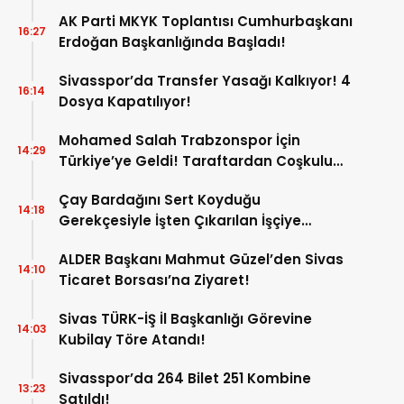
AK Parti MKYK Toplantısı Cumhurbaşkanı
16:27
Erdoğan Başkanlığında Başladı!
Sivasspor’da Transfer Yasağı Kalkıyor! 4
16:14
Dosya Kapatılıyor!
Mohamed Salah Trabzonspor İçin
14:29
Türkiye’ye Geldi! Taraftardan Coşkulu
Karşılama!
Çay Bardağını Sert Koyduğu
14:18
Gerekçesiyle İşten Çıkarılan İşçiye
Mahkemeden Emsal Karar!
ALDER Başkanı Mahmut Güzel’den Sivas
14:10
Ticaret Borsası’na Ziyaret!
Sivas TÜRK-İŞ İl Başkanlığı Görevine
14:03
Kubilay Töre Atandı!
Sivasspor’da 264 Bilet 251 Kombine
13:23
Satıldı!