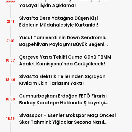
22:22
Yasaya İlişkin Açıklama!
Sivas’ta Dere Yatağına Düşen Kişi
21:11
Ekiplerin Müdahalesiyle Kurtarıldı!
Yusuf Tanrıverdi’nin Down Sendromlu
21:01
Başpehlivan Paylaşımı Büyük Beğeni
Topladı!
Çerçeve Yasa Teklifi Cuma Günü TBMM
18:57
Adalet Komisyonu’nda Görüşülecek!
Sivas’ta Elektrik Tellerinden Sıçrayan
18:46
Kıvılcım Ekin Tarlasını Yaktı!
Cumhurbaşkanı Erdoğan FETÖ Firarisi
18:39
Burkay Karatepe Hakkında Şikayetçi
Oldu!
Sivasspor – Esenler Erokspor Maçı Öncesi
18:19
Skor Tahmini: Yiğidolar Sezona Nasıl
Başlayacak?