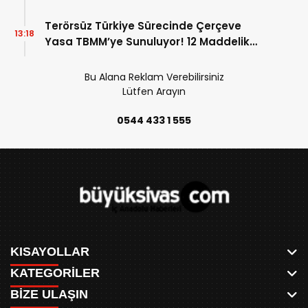
Terörsüz Türkiye Sürecinde Çerçeve
13:18
Yasa TBMM’ye Sunuluyor! 12 Maddelik
Teklifin Detayları Belli Oldu!
Bu Alana Reklam Verebilirsiniz
Lütfen Arayın
0544 433 1 555
KISAYOLLAR
KATEGORİLER
ANASAYFA
BİZE ULAŞIN
AKSU CANLI
WHATSAPP