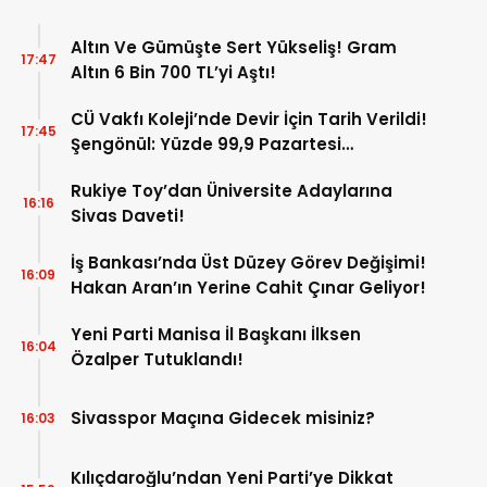
Altın Ve Gümüşte Sert Yükseliş! Gram
17:47
Altın 6 Bin 700 TL’yi Aştı!
CÜ Vakfı Koleji’nde Devir İçin Tarih Verildi!
17:45
Şengönül: Yüzde 99,9 Pazartesi
Tamamlanacak
Rukiye Toy’dan Üniversite Adaylarına
16:16
Sivas Daveti!
İş Bankası’nda Üst Düzey Görev Değişimi!
16:09
Hakan Aran’ın Yerine Cahit Çınar Geliyor!
Yeni Parti Manisa İl Başkanı İlksen
16:04
Özalper Tutuklandı!
Sivasspor Maçına Gidecek misiniz?
16:03
Kılıçdaroğlu’ndan Yeni Parti’ye Dikkat