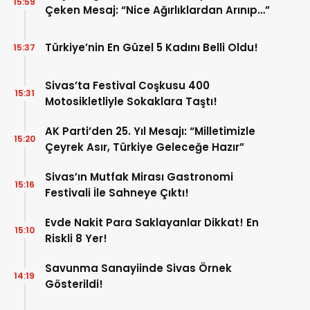
15:59
Çeken Mesaj: “Nice Ağırlıklardan Arınıp…”
Türkiye’nin En Güzel 5 Kadını Belli Oldu!
15:37
Sivas’ta Festival Coşkusu 400
15:31
Motosikletliyle Sokaklara Taştı!
AK Parti’den 25. Yıl Mesajı: “Milletimizle
15:20
Çeyrek Asır, Türkiye Geleceğe Hazır”
Sivas’ın Mutfak Mirası Gastronomi
15:16
Festivali İle Sahneye Çıktı!
Evde Nakit Para Saklayanlar Dikkat! En
15:10
Riskli 8 Yer!
Savunma Sanayiinde Sivas Örnek
14:19
Gösterildi!