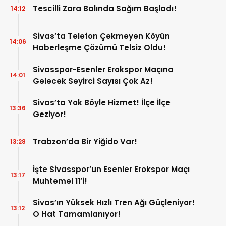
Tescilli Zara Balında Sağım Başladı!
14:12
Sivas’ta Telefon Çekmeyen Köyün
14:06
Haberleşme Çözümü Telsiz Oldu!
Sivasspor-Esenler Erokspor Maçına
14:01
Gelecek Seyirci Sayısı Çok Az!
Sivas’ta Yok Böyle Hizmet! İlçe İlçe
13:36
Geziyor!
Trabzon’da Bir Yiğido Var!
13:28
İşte Sivasspor’un Esenler Erokspor Maçı
13:17
Muhtemel 11’i!
Sivas’ın Yüksek Hızlı Tren Ağı Güçleniyor!
13:12
O Hat Tamamlanıyor!