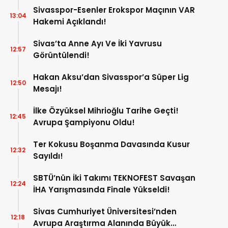
Sivasspor-Esenler Erokspor Maçının VAR
13:04
Hakemi Açıklandı!
Sivas’ta Anne Ayı Ve İki Yavrusu
12:57
Görüntülendi!
Hakan Aksu’dan Sivasspor’a Süper Lig
12:50
Mesajı!
İlke Özyüksel Mihrioğlu Tarihe Geçti!
12:45
Avrupa Şampiyonu Oldu!
Ter Kokusu Boşanma Davasında Kusur
12:32
Sayıldı!
SBTÜ’nün İki Takımı TEKNOFEST Savaşan
12:24
İHA Yarışmasında Finale Yükseldi!
Sivas Cumhuriyet Üniversitesi’nden
12:18
Avrupa Araştırma Alanında Büyük